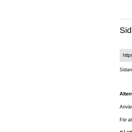
Sid
http
Sidan
Alter
Anvä
För a