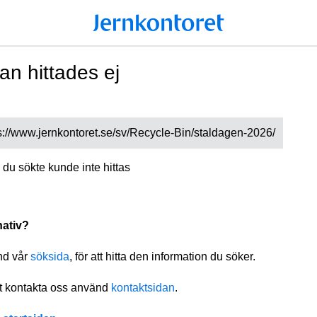
an hittades ej
s://www.jernkontoret.se/sv/Recycle-Bin/staldagen-2026/
 du sökte kunde inte hittas
nativ?
nd vår
söksida
, för att hitta den information du söker.
tt kontakta oss använd
kontaktsidan
.