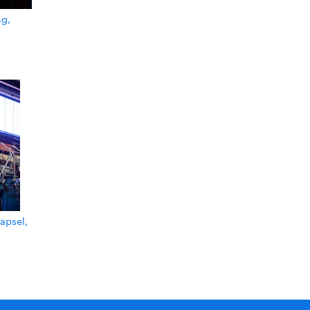
ng,
apsel,