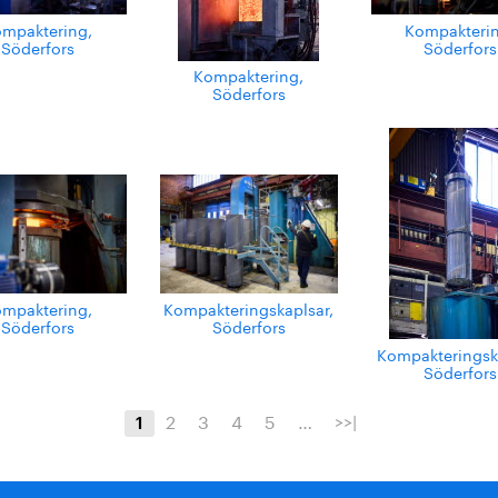
mpaktering,
Kompakteri
Söderfors
Söderfors
Kompaktering,
Söderfors
mpaktering,
Kompakteringskaplsar,
Söderfors
Söderfors
Kompakteringsk
Söderfors
2
3
4
5
…
>>|
1