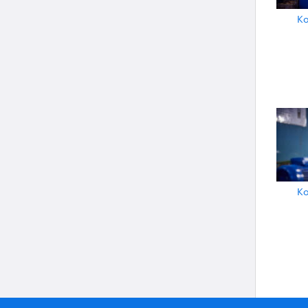
Ko
Ko