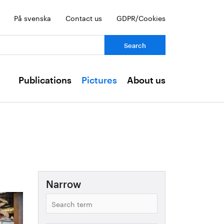
På svenska
Contact us
GDPR/Cookies
ch:
Publications
Pictures
About us
Narrow
Search
term
Epoch