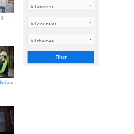
ng,
County
Theme
erfors