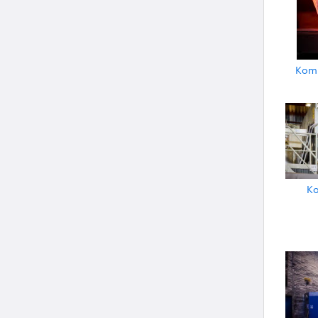
Komp
Ko