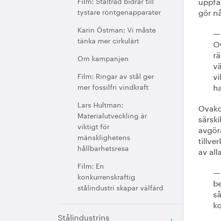
uppfat
Film: Ståltråd bidrar till
gör n
tystare röntgenapparater
Karin Östman: Vi måste
— 
tänka mer cirkulärt
Ov
rä
Om kampanjen
vä
vi
Film: Ringar av stål ger
h
mer fossilfri vindkraft
Lars Hultman:
Ovako
Materialutveckling är
särski
viktigt för
avgöra
mänsklighetens
tillve
hållbarhetsresa
av all
Film: En
— 
konkurrenskraftig
be
stålindustri skapar välfärd
så
ko
Stålindustrins