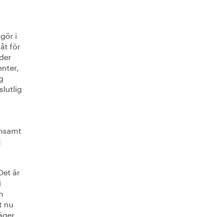
gör i
åt för
der
enter,
g
slutlig
ensamt
t
Det är
i
m
t nu
säger