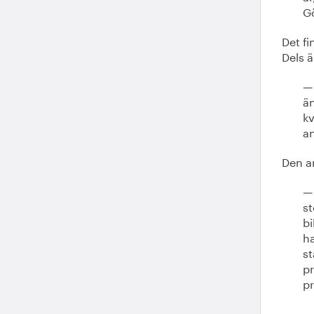
G
Det fi
Dels ä
— 
än
kv
an
Den a
— 
st
bi
ha
st
p
p