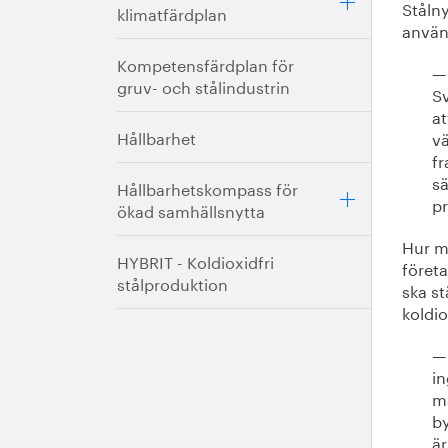
Stålny
klimatfärdplan
använ
Kompetensfärdplan för
— 
gruv- och stålindustrin
Sv
at
Hållbarhet
vä
fr
sä
Hållbarhetskompass för
p
ökad samhällsnytta
Hur ma
HYBRIT - Koldioxidfri
föret
stålproduktion
ska st
koldio
— 
in
må
by
är