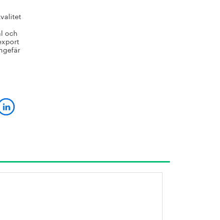
valitet
ål och
export
ungefär
onkurrenskraftig
industri skapar välfärd