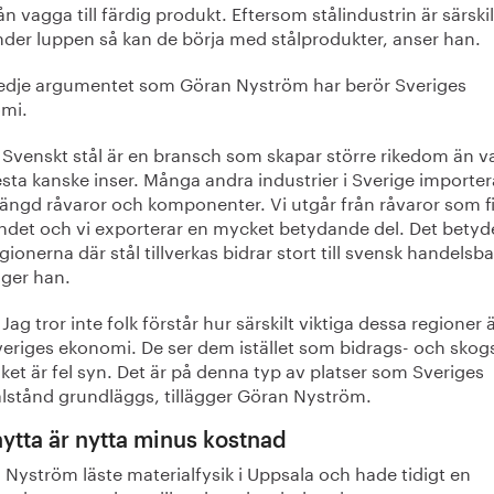
ån vagga till färdig produkt. Eftersom stålindustrin är särskil
der luppen så kan de börja med stålprodukter, anser han.
redje argumentet som Göran Nyström har berör Sveriges
mi.
Svenskt stål är en bransch som skapar större rikedom än v
esta kanske inser. Många andra industrier i Sverige importer
ngd råvaror och komponenter. Vi utgår från råvaror som fi
ndet och vi exporterar en mycket betydande del. Det betyde
gionerna där stål tillverkas bidrar stort till svensk handelsb
ger han.
Jag tror inte folk förstår hur särskilt viktiga dessa regioner ä
eriges ekonomi. De ser dem istället som bidrags- och skog
lket är fel syn. Det är på denna typ av platser som Sveriges
lstånd grundläggs, tillägger Göran Nyström.
nytta är nytta minus kostnad
Nyström läste materialfysik i Uppsala och hade tidigt en