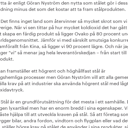
tta är enligt Göran Nyström den nytta som stålet gör i dess
dning minus det som det kostar att ta fram stålprodukten.
Det finns inget land som återvinner så mycket skrot som vi 
erige. När vi sen tittar på hur mycket koldioxid det har gått 
t skapa en färdig produkt så ligger Ovako på 80 procent un
rldsgenomsnittet. Jämför vi med särskilt smutsiga konkurr
amförallt från Kina, så ligger vi 90 procent lägre. Och när ja
ger ”vi” så menar jag hela leverantörskedjan – från start till 
rodukt.
n framställer ett högrent och höghållfast stål är
agshemliga processer men Göran Nyström vill att alla gem
älla krav på att industrier ska använda högrent stål med låg
xidavtryck.
Stål är en grundförutsättning för det mesta i ett samhälle. 
gen lyxartikel men har en enorm bredd i sina egenskaper. V
ste hjälpa till att utveckla kraven på stål. Så att företag so
gger bilar, andra fordon, vindtorn och flygplan eller vad de
, ställer högre krav på stålet de använder i sina produkter, 