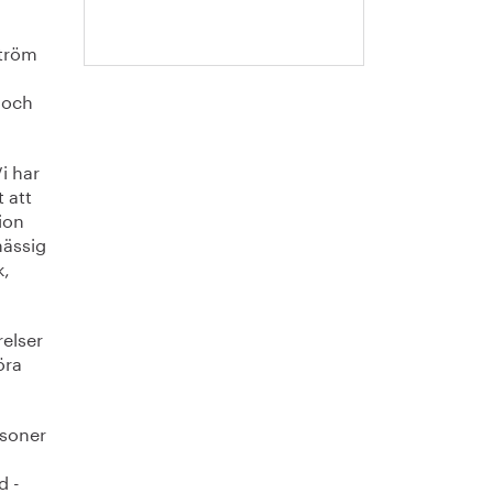
Jansson
ström
n och
i har
t att
ion
mässig
k,
relser
öra
rsoner
d -