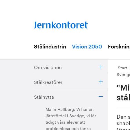
Stålindustrin
Vision 2050
Forsknin
Om visionen
Start
Sverig
Stålkreatörer
"Mi
Stålnytta
stå
Malin Hallberg: Vi har en
Den s
jättefördel i Sverige, vi lär
snabb
tidigt våra elever att
Göran
problemlösa och tänka