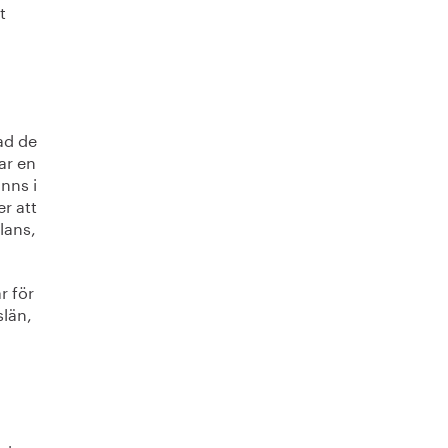
t
ad de
ar en
nns i
r att
alans,
r för
slän,