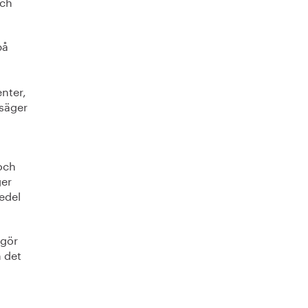
och
på
nter,
 säger
 och
ger
jedel
ggör
 det