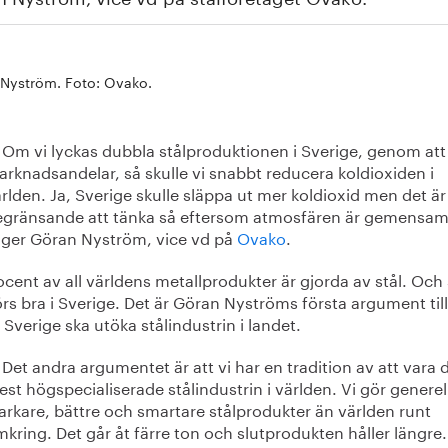
Nyström. Foto: Ovako.
Om vi lyckas dubbla stålproduktionen i Sverige, genom att
rknadsandelar, så skulle vi snabbt reducera koldioxiden i
rlden. Ja, Sverige skulle släppa ut mer koldioxid men det är
egränsande att tänka så eftersom atmosfären är gemensam
äger Göran Nyström, vice vd på
Ovako
.
cent av all världens metallprodukter är gjorda av stål. Och 
rs bra i Sverige. Det är Göran Nyströms första argument till
 Sverige ska utöka stålindustrin i landet.
Det andra argumentet är att vi har en tradition av att vara 
st högspecialiserade stålindustrin i världen. Vi gör generell
arkare, bättre och smartare stålprodukter än världen runt
kring. Det går åt färre ton och slutprodukten håller längre.