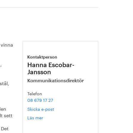
 vinna
Kontaktperson
,
Hanna Escobar-
Jansson
Kommunikationsdirektör
stål,
Telefon
08 679 17 27
den
Skicka e-post
t sett
Läs mer
om
Hanna
 Det
Escobar-