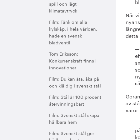
bl
spill och lågt
klimatavtryck
När vi
nyanse
Film: Tänk om alla
längre
kylskåp, i hela världen,
detta 
hade en svensk
bladventil
— 
Tom Eriksson:
ef
Konkurrenskraft finns i
sm
innovationer
so
ny
Film: Du kan äta, åka på
sä
och klä dig i svenskt stål
Göran 
Film: Stål är 100 procent
av stå
återvinningsbart
varor 
Film: Svenskt stål skapar
hållbara hem
— 
på
Film: Svenskt stål ger
ko
hållbara elmotorer