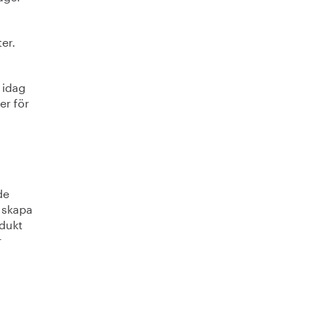
er.
 idag
er för
de
t skapa
odukt
r