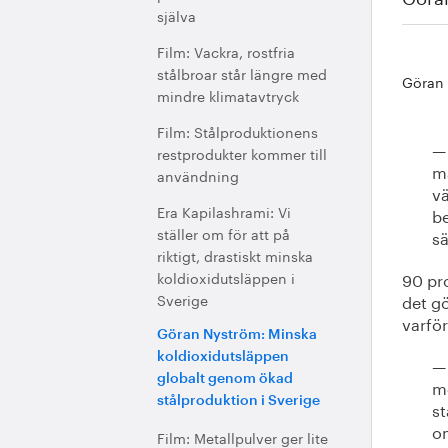
själva
Film: Vackra, rostfria
stålbroar står längre med
Göran 
mindre klimatavtryck
Film: Stålproduktionens
— 
restprodukter kommer till
ma
användning
vä
Era Kapilashrami: Vi
b
ställer om för att på
s
riktigt, drastiskt minska
koldioxidutsläppen i
90 pro
Sverige
det gö
varför
Göran Nyström: Minska
koldioxidutsläppen
— 
globalt genom ökad
me
stålproduktion i Sverige
st
om
Film: Metallpulver ger lite