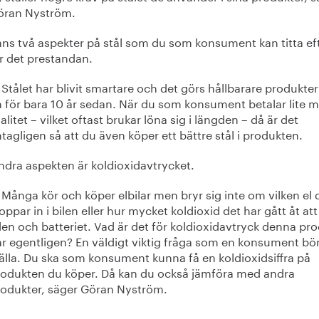
öran Nyström.
nns två aspekter på stål som du som konsument kan titta eft
r det prestandan.
Stålet har blivit smartare och det görs hållbarare produkter
 för bara 10 år sedan. När du som konsument betalar lite m
alitet – vilket oftast brukar löna sig i längden – då är det
tagligen så att du även köper ett bättre stål i produkten.
ndra aspekten är koldioxidavtrycket.
Många kör och köper elbilar men bryr sig inte om vilken el 
oppar in i bilen eller hur mycket koldioxid det har gått åt at
len och batteriet. Vad är det för koldioxidavtryck denna pr
r egentligen? En väldigt viktig fråga som en konsument bö
älla. Du ska som konsument kunna få en koldioxidsiffra på
rodukten du köper. Då kan du också jämföra med andra
rodukter, säger Göran Nyström.