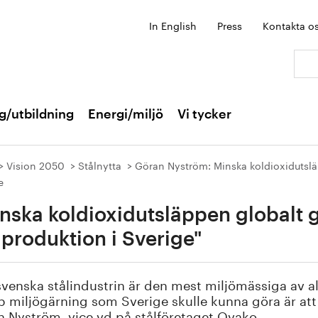
In English
Press
Kontakta o
Sök:
g/utbildning
Energi/miljö
Vi tycker
Vision 2050
Stålnytta
Göran Nyström: Minska koldioxidutslä
e
nska koldioxidutsläppen globalt
lproduktion i Sverige"
venska stålindustrin är den mest miljömässiga av all
 miljögärning som Sverige skulle kunna göra är att
 Nyström, vice vd på stålföretaget Ovako.