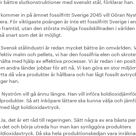
ir bättre slutkonstruktioner med svenskt stål, förklarar han.
 kommer in på ämnet fossilfritt Sverige 2045 vill Göran Ny
ra. För viktigaste poängen är inte ett fossilfritt Sverige i en
 framtid, utan den största möjliga fossilskillnaden i världe
så snart som det är möjligt.
Svensk stålindustri är redan mycket bättre än omvärlden. V
fektiv malm och pellets, vi har den fossilfria elen och skrote
älta med hjälp av effektiva processer. Vi är redan i en posit
m andra länder jobbar för att nå. Vi kan göra en stor miljö
tta då våra produkter är hållbara och har lågt fossilt avtryc
ger han.
Nyström vill gå ännu längre. Han vill införa koldioxidjämfö
lprodukter. Så att inköpare lättare ska kunna välja och jämf
med lågt koldioxidavtryck.
Ja, det är ett råd till regeringen. Sätt några av era bästa pe
 det och börja utreda hur man kan synliggöra produkters
ldioxidavtryck. Då ska hela produktionskedjan vara inräkna