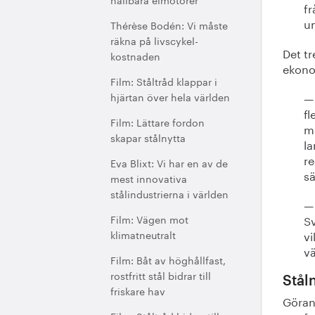
fr
un
Thérèse Bodén: Vi måste
räkna på livscykel-
Det t
kostnaden
ekono
Film: Ståltråd klappar i
hjärtan över hela världen
— 
fl
Film: Lättare fordon
mä
skapar stålnytta
la
re
Eva Blixt: Vi har en av de
sä
mest innovativa
stålindustrierna i världen
— 
Film: Vägen mot
Sv
klimatneutralt
vi
vä
Film: Båt av höghållfast,
rostfritt stål bidrar till
Stål
friskare hav
Göran 