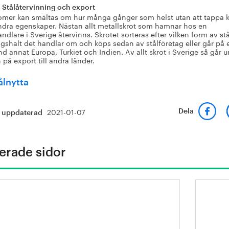
 Stålåtervinning och export
omer kan smältas om hur många gånger som helst utan att tappa k
andra egenskaper. Nästan allt metallskrot som hamnar hos en
ndlare i Sverige återvinns. Skrotet sorteras efter vilken form av st
ngshalt det handlar om och köps sedan av stålföretag eller går på 
and annat Europa, Turkiet och Indien. Av allt skrot i Sverige så går 
 på export till andra länder.
2021-01-07
Dela
t uppdaterad
erade sidor
ngar av stål ger mer fossilfri
En k
ndkraft
stål