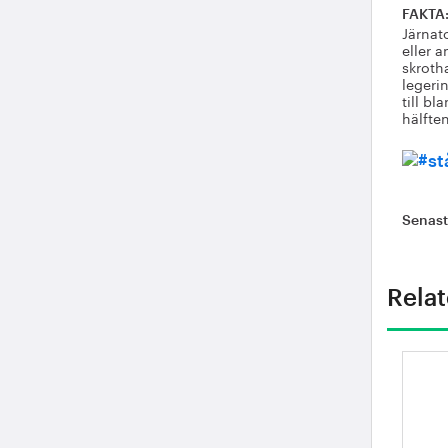
FAKTA:
Järnat
eller 
skrotha
legeri
till bl
hälften
Senas
Relat
Ri
vi