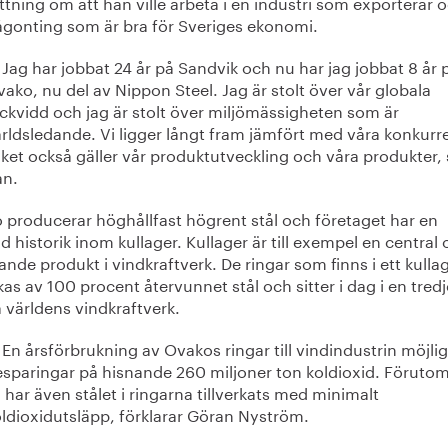
tning om att han ville arbeta i en industri som exporterar 
ågonting som är bra för Sveriges ekonomi.
Jag har jobbat 24 år på Sandvik och nu har jag jobbat 8 år 
ako, nu del av Nippon Steel. Jag är stolt över vår globala
ckvidd och jag är stolt över miljömässigheten som är
rldsledande. Vi ligger långt fram jämfört med våra konkurre
lket också gäller vår produktutveckling och våra produkter,
an.
 producerar höghållfast högrent stål och företaget har en
ld historik inom kullager. Kullager är till exempel en central
nde produkt i vindkraftverk. De ringar som finns i ett kulla
rkas av 100 procent återvunnet stål och sitter i dag i en tred
a världens vindkraftverk.
En årsförbrukning av Ovakos ringar till vindindustrin möjli
sparingar på hisnande 260 miljoner ton koldioxid. Förutom
 har även stålet i ringarna tillverkats med minimalt
ldioxidutsläpp, förklarar Göran Nyström.