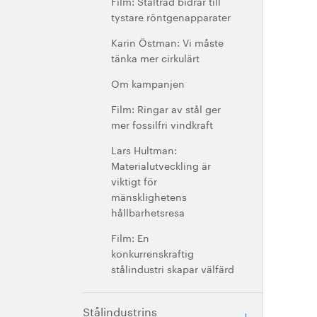
Film: Ståltråd bidrar till
tystare röntgenapparater
Karin Östman: Vi måste
tänka mer cirkulärt
Om kampanjen
Film: Ringar av stål ger
mer fossilfri vindkraft
Lars Hultman:
Materialutveckling är
viktigt för
mänsklighetens
hållbarhetsresa
Film: En
konkurrenskraftig
stålindustri skapar välfärd
Stålindustrins