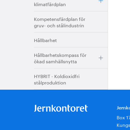
klimatfärdplan
Kompetensfärdplan för
gruv- och stålindustrin
Hållbarhet
Hållbarhetskompass för
ökad samhällsnytta
HYBRIT - Koldioxidfri
stålproduktion
Jernk
Box 1
Kungs