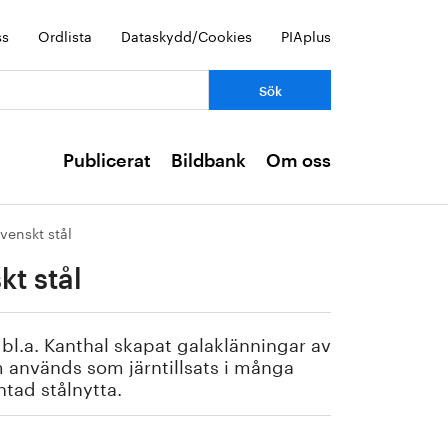
ss
Ordlista
Dataskydd/Cookies
PIAplus
Publicerat
Bildbank
Om oss
svenskt stål
kt stål
l.a. Kanthal skapat galaklänningar av
m används som järntillsats i många
ntad stålnytta.