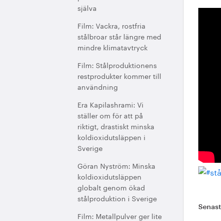
själva
Film: Vackra, rostfria
stålbroar står längre med
mindre klimatavtryck
Film: Stålproduktionens
restprodukter kommer till
användning
Era Kapilashrami: Vi
ställer om för att på
riktigt, drastiskt minska
koldioxidutsläppen i
Sverige
Göran Nyström: Minska
koldioxidutsläppen
globalt genom ökad
stålproduktion i Sverige
Senas
Film: Metallpulver ger lite