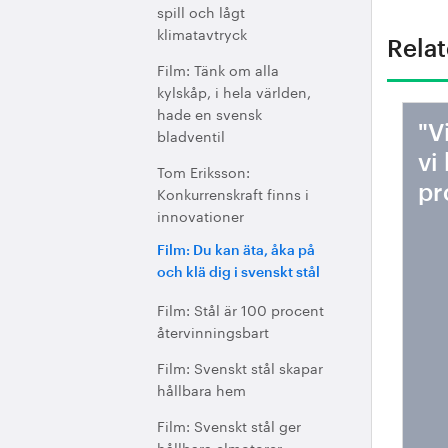
spill och lågt
klimatavtryck
Relat
Film: Tänk om alla
kylskåp, i hela världen,
hade en svensk
"V
bladventil
vi
Tom Eriksson:
pr
Konkurrenskraft finns i
innovationer
Film: Du kan äta, åka på
och klä dig i svenskt stål
Film: Stål är 100 procent
återvinningsbart
Film: Svenskt stål skapar
hållbara hem
Film: Svenskt stål ger
hållbara elmotorer