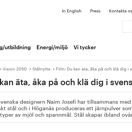
In English
Press
Kontakta o
Sök:
g/utbildning
Energi/miljö
Vi tycker
Vision 2050
Stålnytta
Film: Du kan äta, åka på och klä dig i 
kan äta, åka på och klä dig i svens
venska designern Naim Josefi har tillsammans med b
kt stål och i Höganäs produceras ett järnpulver so
 typer av mjöl och spannmål. Stål skapar ibland ovä