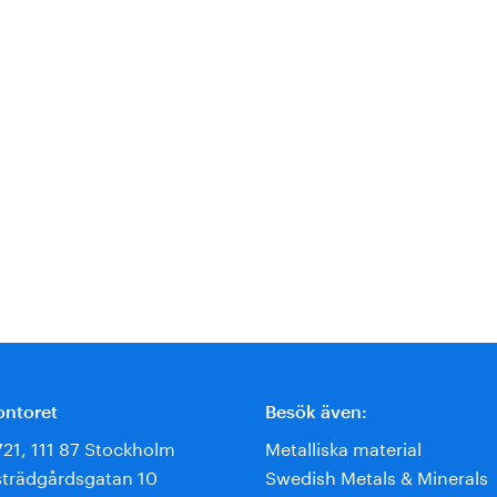
ontoret
Besök även:
721, 111 87 Stockholm
Metalliska material
trädgårdsgatan 10
Swedish Metals & Minerals