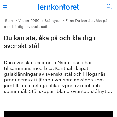
Sök
Stålindustrin
Start
Vision 2050
Stålnytta
Film: Du kan äta, åka på
och klä dig i svenskt stål
Vision 2050
Du kan äta, åka på och klä dig i
Forskning/utbildning
svenskt stål
Energi/miljö
Den svenska designern Naim Josefi har
tillsammans med bl.a. Kanthal skapat
Vi tycker
galaklänningar av svenskt stål och i Höganäs
produceras ett järnpulver som används som
järntillsats i många olika typer av mjöl och
Publicerat
spannmål. Stål skapar ibland oväntad stålnytta.
Bildbank
Om oss