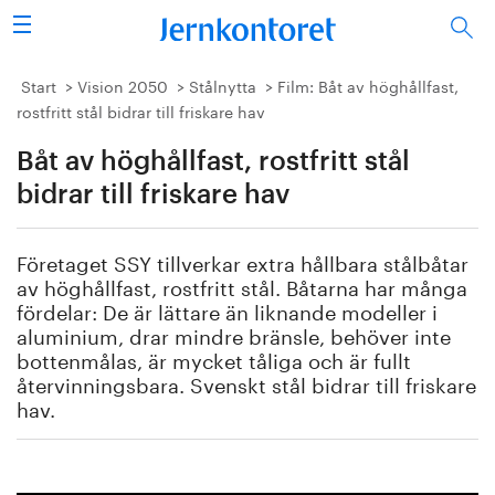
Sök
Stålindustrin
Start
Vision 2050
Stålnytta
Film: Båt av höghållfast,
rostfritt stål bidrar till friskare hav
Vision 2050
Båt av höghållfast, rostfritt stål
Forskning/utbildning
bidrar till friskare hav
Energi/miljö
Företaget SSY tillverkar extra hållbara stålbåtar
av höghållfast, rostfritt stål. Båtarna har många
Vi tycker
fördelar: De är lättare än liknande modeller i
aluminium, drar mindre bränsle, behöver inte
bottenmålas, är mycket tåliga och är fullt
Publicerat
återvinningsbara. Svenskt stål bidrar till friskare
hav.
Bildbank
Om oss