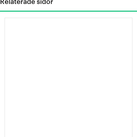
Relaterade sidor
"Materialutveckling är viktigt för
mänsklighetens hållbarhetsresa"