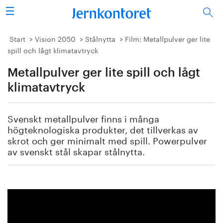
Sök
Stålindustrin
Start
Vision 2050
Stålnytta
Film: Metallpulver ger lite
spill och lågt klimatavtryck
Vision 2050
Metallpulver ger lite spill och lågt
Forskning/utbildning
klimatavtryck
Energi/miljö
Svenskt metallpulver finns i många
högteknologiska produkter, det tillverkas av
Vi tycker
skrot och ger minimalt med spill. Powerpulver
av svenskt stål skapar stålnytta.
Publicerat
Bildbank
Om oss