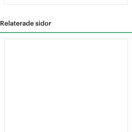
Relaterade sidor
Svenskt stål skapar hållbara hem