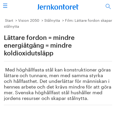
Sök
Stålindustrin
Start
Vision 2050
Stålnytta
Film: Lättare fordon skapar
stålnytta
Vision 2050
Lättare fordon = mindre
Forskning/utbildning
energiåtgång = mindre
koldioxidutsläpp
Energi/miljö
Med höghållfasta stål kan konstruktioner göras
Vi tycker
lättare och tunnare, men med samma styrka
och hållfasthet. Det underlättar för människan i
Publicerat
hennes arbete och det krävs mindre för att göra
mer. Svenska höghållfast stål hushåller med
jordens resurser och skapar stålnytta.
Bildbank
Om oss