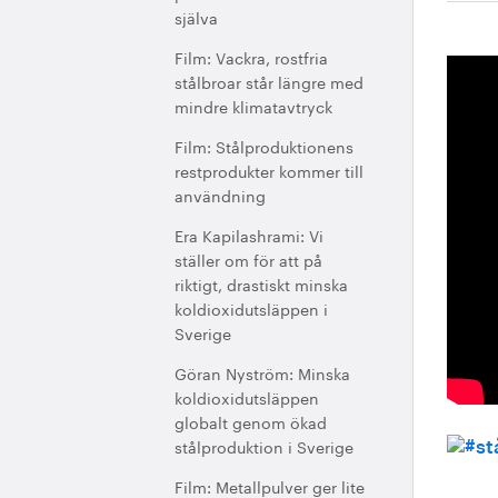
själva
Film: Vackra, rostfria
stålbroar står längre med
mindre klimatavtryck
Film: Stålproduktionens
restprodukter kommer till
användning
Era Kapilashrami: Vi
ställer om för att på
riktigt, drastiskt minska
koldioxidutsläppen i
Sverige
Göran Nyström: Minska
koldioxidutsläppen
globalt genom ökad
stålproduktion i Sverige
Film: Metallpulver ger lite