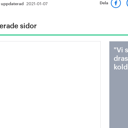
2021-01-07
Dela
t uppdaterad
erade sidor
enskt stål skapar hållbara
"Vi 
em
dras
kold