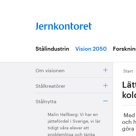
Stålindustrin
Vision 2050
Forsknin
Om visionen
Start
Lät
Stålkreatörer
kol
Stålnytta
Med h
Malin Hallberg: Vi har en
och h
jättefördel i Sverige, vi lär
göra 
tidigt våra elever att
problemlösa och tänka