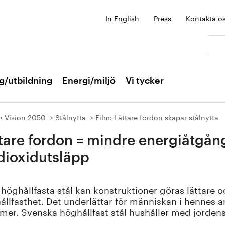
In English
Press
Kontakta o
Sök:
g/utbildning
Energi/miljö
Vi tycker
Vision 2050
Stålnytta
Film: Lättare fordon skapar stålnytta
tare fordon = mindre energiåtgån
dioxidutsläpp
öghållfasta stål kan konstruktioner göras lättare
ållfasthet. Det underlättar för människan i hennes a
mer. Svenska höghållfast stål hushåller med jordens