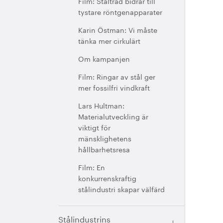
Film: Ståltråd bidrar till
tystare röntgenapparater
Karin Östman: Vi måste
tänka mer cirkulärt
Om kampanjen
Film: Ringar av stål ger
mer fossilfri vindkraft
Lars Hultman:
Materialutveckling är
viktigt för
mänsklighetens
hållbarhetsresa
Film: En
konkurrenskraftig
stålindustri skapar välfärd
Stålindustrins