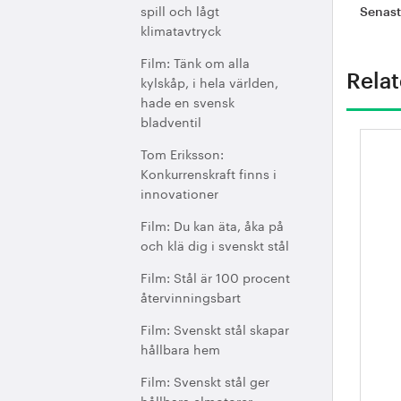
spill och lågt
Senas
klimatavtryck
Film: Tänk om alla
Relat
kylskåp, i hela världen,
hade en svensk
bladventil
Tom Eriksson:
Sv
Konkurrenskraft finns i
h
innovationer
Film: Du kan äta, åka på
och klä dig i svenskt stål
Film: Stål är 100 procent
återvinningsbart
Film: Svenskt stål skapar
hållbara hem
Film: Svenskt stål ger
hållbara elmotorer