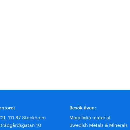
ontoret
Besök även:
721, 111 87 Stockholm
Metalliska material
trädgårdsgatan 10
Swedish Metals & Minerals