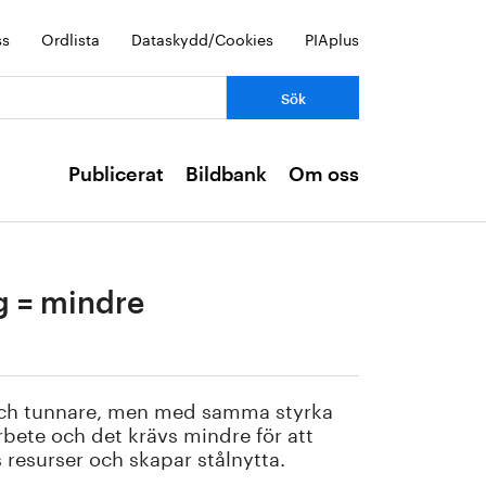
ss
Ordlista
Dataskydd/Cookies
PIAplus
Publicerat
Bildbank
Om oss
g = mindre
 och tunnare, men med samma styrka
rbete och det krävs mindre för att
 resurser och skapar stålnytta.