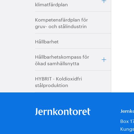
klimatfärdplan
Kompetensfärdplan för
gruv- och stålindustrin
Hållbarhet
Hållbarhetskompass för
ökad samhällsnytta
HYBRIT - Koldioxidfri
stålproduktion
Jernk
Box 1
Kungs