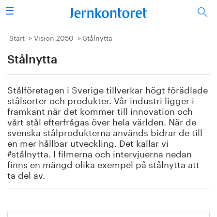
Sök
Stålindustrin
Start
Vision 2050
Stålnytta
Stålnytta
Vision 2050
Forskning/utbildning
Stålföretagen i Sverige tillverkar högt förädlade
stålsorter och produkter. Vår industri ligger i
Energi/miljö
framkant när det kommer till innovation och
vårt stål efterfrågas över hela världen. När de
svenska stålprodukterna används bidrar de till
Vi tycker
en mer hållbar utveckling. Det kallar vi
#stålnytta. I filmerna och intervjuerna nedan
Publicerat
finns en mängd olika exempel på stålnytta att
ta del av.
Bildbank
Om oss