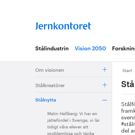
Stålindustrin
Vision 2050
Forsknin
Om visionen
Start
Stå
Stålkreatörer
Stålnytta
Stålf
framk
Malin Hallberg: Vi har en
svens
jättefördel i Sverige, vi lär
#stål
tidigt våra elever att
del a
problemlösa och tänka