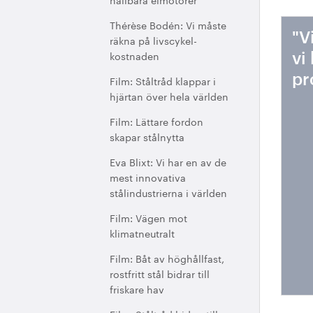
Thérèse Bodén: Vi måste
"V
räkna på livscykel-
kostnaden
vi
pr
Film: Ståltråd klappar i
hjärtan över hela världen
Film: Lättare fordon
skapar stålnytta
Eva Blixt: Vi har en av de
mest innovativa
stålindustrierna i världen
Film: Vägen mot
klimatneutralt
Film: Båt av höghållfast,
rostfritt stål bidrar till
friskare hav