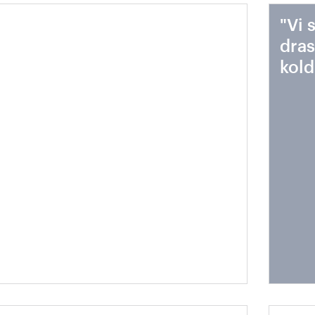
ålproduktionens
"Vi 
stprodukter kommer till
dras
vändning
kold