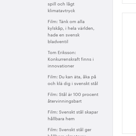
spill och lågt
klimatavtryck
Film: Tänk om alla
Sv
kylskåp, i hela världen,
h
hade en svensk
bladventil
Tom Eriksson:
Konkurrenskraft finns i
innovationer
Film: Du kan äta, åka på
och klä dig i svenskt stål
Film: Stål är 100 procent
återvinningsbart
Film: Svenskt stål skapar
hållbara hem
Film: Svenskt stål ger
hållbara elmotorer