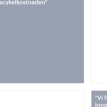
vscykelkostnaden"
hela
ttare fordon = mindre
"Vi 
ergiåtgång = mindre
inno