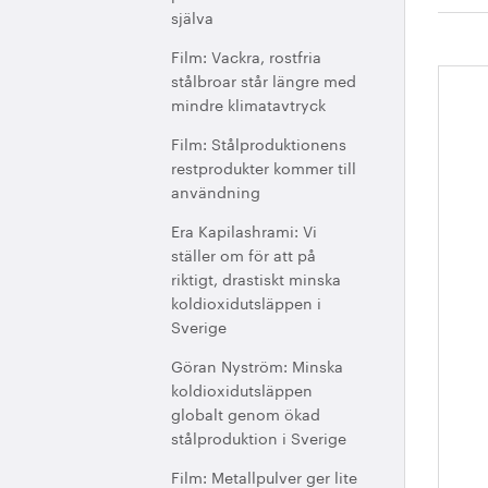
själva
Film: Vackra, rostfria
stålbroar står längre med
St
mindre klimatavtryck
åt
Film: Stålproduktionens
restprodukter kommer till
användning
Era Kapilashrami: Vi
ställer om för att på
riktigt, drastiskt minska
koldioxidutsläppen i
Sverige
Göran Nyström: Minska
koldioxidutsläppen
globalt genom ökad
stålproduktion i Sverige
Film: Metallpulver ger lite