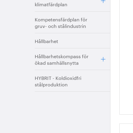
klimatfärdplan
Tä
vä
Kompetensfärdplan för
bl
gruv- och stålindustrin
Hållbarhet
Hållbarhetskompass för
ökad samhällsnytta
HYBRIT - Koldioxidfri
stålproduktion
Du