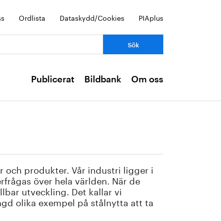
ss
Ordlista
Dataskydd/Cookies
PIAplus
Publicerat
Bildbank
Om oss
r och produkter. Vår industri ligger i
erfrågas över hela världen. När de
bar utveckling. Det kallar vi
ngd olika exempel på stålnytta att ta