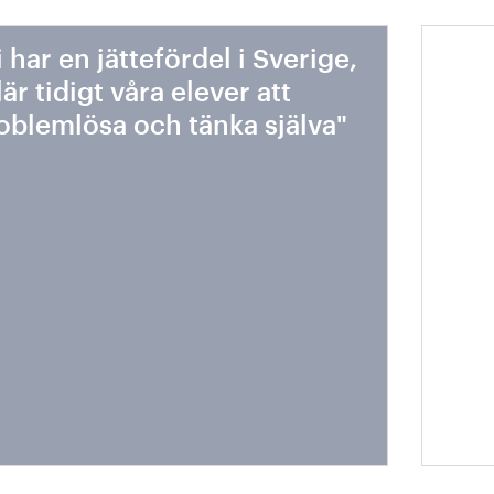
i har en jättefördel i Sverige,
Vack
 lär tidigt våra elever att
län
oblemlösa och tänka själva"
klim