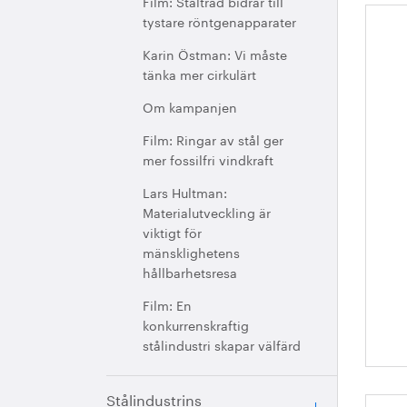
Film: Ståltråd bidrar till
tystare röntgenapparater
St
Karin Östman: Vi måste
re
tänka mer cirkulärt
an
Om kampanjen
Film: Ringar av stål ger
mer fossilfri vindkraft
Lars Hultman:
Materialutveckling är
viktigt för
mänsklighetens
hållbarhetsresa
Film: En
konkurrenskraftig
stålindustri skapar välfärd
Stålindustrins