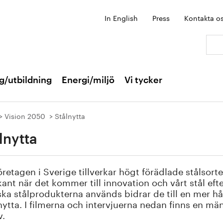
In English
Press
Kontakta o
Sök:
g/utbildning
Energi/miljö
Vi tycker
Vision 2050
Stålnytta
lnytta
öretagen i Sverige tillverkar högt förädlade stålsorte
ant när det kommer till innovation och vårt stål eft
ka stålprodukterna används bidrar de till en mer håll
nytta. I filmerna och intervjuerna nedan finns en mä
v.