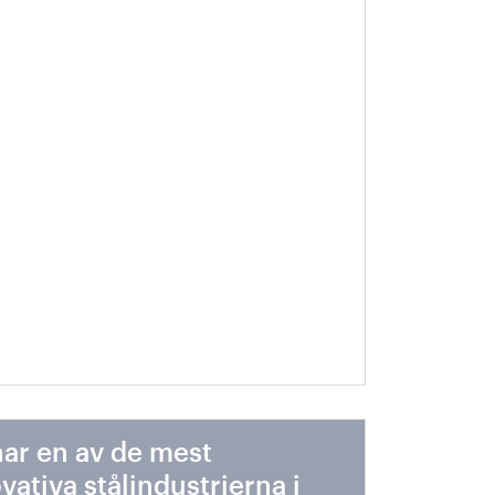
 världen
har en av de mest
vativa stålindustrierna i