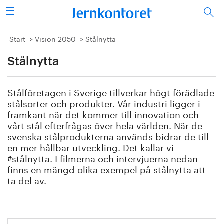
Sök
Stålindustrin
Start
Vision 2050
Stålnytta
Stålnytta
Vision 2050
Forskning/utbildning
Stålföretagen i Sverige tillverkar högt förädlade
stålsorter och produkter. Vår industri ligger i
Energi/miljö
framkant när det kommer till innovation och
vårt stål efterfrågas över hela världen. När de
svenska stålprodukterna används bidrar de till
Vi tycker
en mer hållbar utveckling. Det kallar vi
#stålnytta. I filmerna och intervjuerna nedan
Publicerat
finns en mängd olika exempel på stålnytta att
ta del av.
Bildbank
Om oss