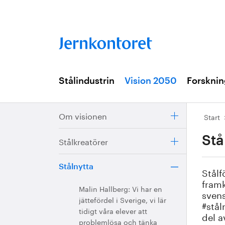
Stålindustrin
Vision 2050
Forsknin
Om visionen
Start
Stå
Stålkreatörer
Stålnytta
Stålf
framk
Malin Hallberg: Vi har en
svens
jättefördel i Sverige, vi lär
#stål
tidigt våra elever att
del a
problemlösa och tänka