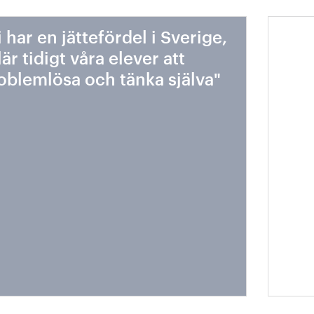
i har en jättefördel i Sverige,
Vack
 lär tidigt våra elever att
län
oblemlösa och tänka själva"
klim