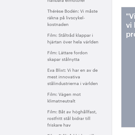
Thérèse Bodén: Vi måste
"V
räkna på livscykel-
kostnaden
vi
pr
Film: Ståltråd klappar i
hjärtan över hela världen
Film: Lättare fordon
skapar stålnytta
Eva Blixt: Vi har en av de
mest innovativa
stålindustrierna i världen
Film: Vägen mot
klimatneutralt
Film: Båt av höghållfast,
rostfritt stål bidrar till
friskare hav