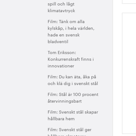
spill och lågt
klimatavtryck
Film: Tänk om alla
Sv
kylskåp, i hela världen,
h
hade en svensk
bladventil
Tom Eriksson:
Konkurrenskraft finns i
innovationer
Film: Du kan äta, åka på
och klä dig i svenskt stål
Film: Stål är 100 procent
återvinningsbart
Film: Svenskt stål skapar
hållbara hem
Film: Svenskt stål ger
hållbara elmotorer