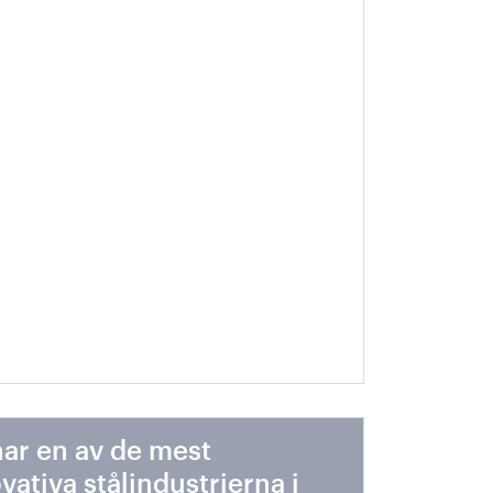
 världen
har en av de mest
vativa stålindustrierna i