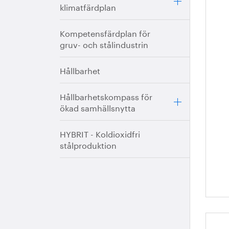
klimatfärdplan
Tä
vä
Kompetensfärdplan för
bl
gruv- och stålindustrin
Hållbarhet
Hållbarhetskompass för
ökad samhällsnytta
HYBRIT - Koldioxidfri
stålproduktion
Du