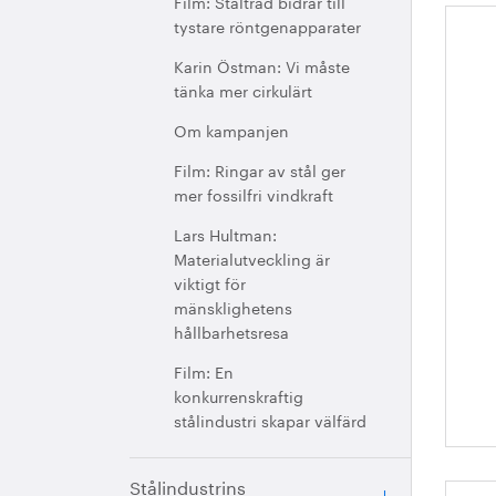
Film: Ståltråd bidrar till
tystare röntgenapparater
St
Karin Östman: Vi måste
re
tänka mer cirkulärt
an
Om kampanjen
Film: Ringar av stål ger
mer fossilfri vindkraft
Lars Hultman:
Materialutveckling är
viktigt för
mänsklighetens
hållbarhetsresa
Film: En
konkurrenskraftig
stålindustri skapar välfärd
Stålindustrins