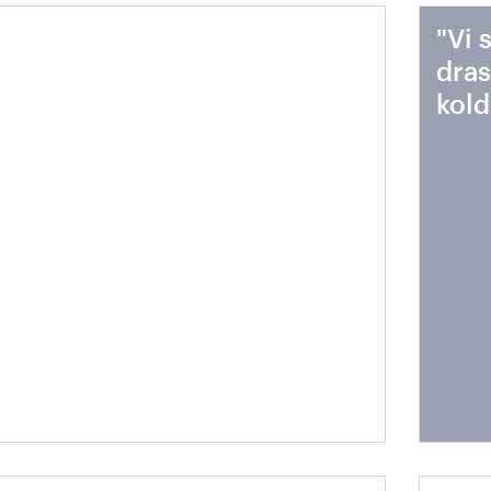
ålproduktionens
"Vi 
stprodukter kommer till
dras
vändning
kold