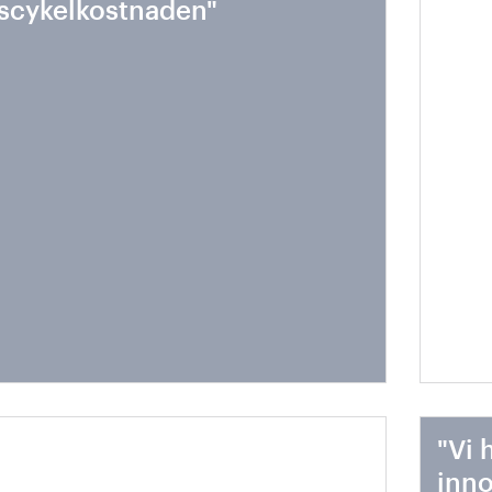
vscykelkostnaden"
hela
ttare fordon = mindre
"Vi 
ergiåtgång = mindre
inno