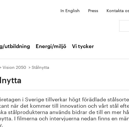
In English
Press
Kontakta o
Sök:
g/utbildning
Energi/miljö
Vi tycker
Vision 2050
Stålnytta
lnytta
öretagen i Sverige tillverkar högt förädlade stålsorte
ant när det kommer till innovation och vårt stål eft
ka stålprodukterna används bidrar de till en mer håll
nytta. I filmerna och intervjuerna nedan finns en mä
v.