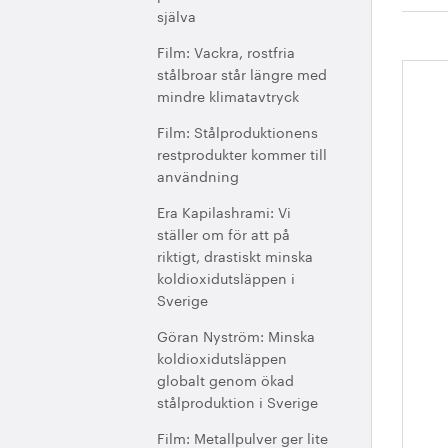
själva
Film: Vackra, rostfria
stålbroar står längre med
St
mindre klimatavtryck
åt
Film: Stålproduktionens
restprodukter kommer till
användning
Era Kapilashrami: Vi
ställer om för att på
riktigt, drastiskt minska
koldioxidutsläppen i
Sverige
Göran Nyström: Minska
koldioxidutsläppen
globalt genom ökad
stålproduktion i Sverige
Film: Metallpulver ger lite