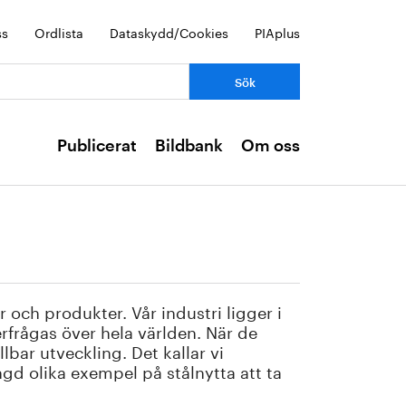
ss
Ordlista
Dataskydd/Cookies
PIAplus
Publicerat
Bildbank
Om oss
r och produkter. Vår industri ligger i
erfrågas över hela världen. När de
bar utveckling. Det kallar vi
ngd olika exempel på stålnytta att ta