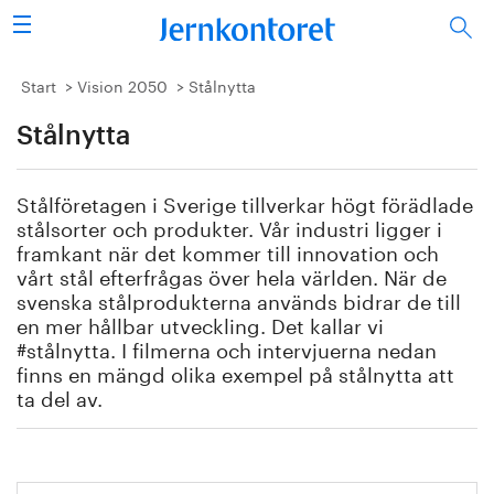
Sök
Stålindustrin
Start
Vision 2050
Stålnytta
Stålnytta
Vision 2050
Forskning/utbildning
Stålföretagen i Sverige tillverkar högt förädlade
stålsorter och produkter. Vår industri ligger i
Energi/miljö
framkant när det kommer till innovation och
vårt stål efterfrågas över hela världen. När de
svenska stålprodukterna används bidrar de till
Vi tycker
en mer hållbar utveckling. Det kallar vi
#stålnytta. I filmerna och intervjuerna nedan
Publicerat
finns en mängd olika exempel på stålnytta att
ta del av.
Bildbank
Om oss