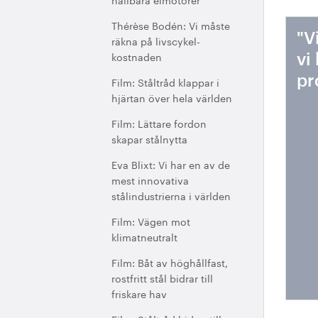
Thérèse Bodén: Vi måste
"V
räkna på livscykel-
kostnaden
vi
pr
Film: Ståltråd klappar i
hjärtan över hela världen
Film: Lättare fordon
skapar stålnytta
Eva Blixt: Vi har en av de
mest innovativa
stålindustrierna i världen
Film: Vägen mot
klimatneutralt
Film: Båt av höghållfast,
rostfritt stål bidrar till
friskare hav