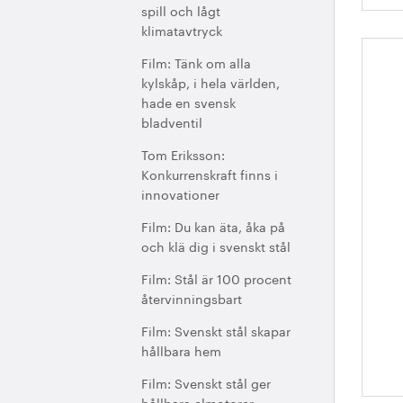
spill och lågt
klimatavtryck
Film: Tänk om alla
Sv
kylskåp, i hela världen,
h
hade en svensk
bladventil
Tom Eriksson:
Konkurrenskraft finns i
innovationer
Film: Du kan äta, åka på
och klä dig i svenskt stål
Film: Stål är 100 procent
återvinningsbart
Film: Svenskt stål skapar
hållbara hem
Film: Svenskt stål ger
hållbara elmotorer