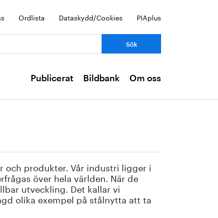
ss
Ordlista
Dataskydd/Cookies
PIAplus
Publicerat
Bildbank
Om oss
r och produkter. Vår industri ligger i
erfrågas över hela världen. När de
bar utveckling. Det kallar vi
ngd olika exempel på stålnytta att ta