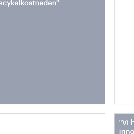
vscykelkostnaden"
hela
ttare fordon = mindre
"Vi 
ergiåtgång = mindre
inno