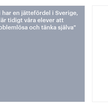
i har en jättefördel i Sverige,
Vack
 lär tidigt våra elever att
län
oblemlösa och tänka själva"
klim