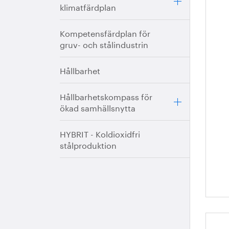
klimatfärdplan
Tä
vä
Kompetensfärdplan för
bl
gruv- och stålindustrin
Hållbarhet
Hållbarhetskompass för
ökad samhällsnytta
HYBRIT - Koldioxidfri
stålproduktion
Du