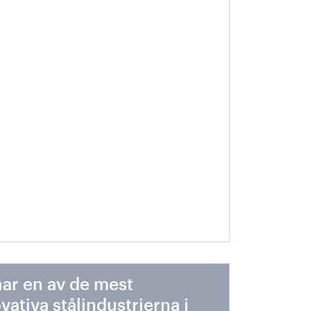
 världen
har en av de mest
vativa stålindustrierna i