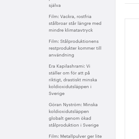
själva
Film: Vackra, rostfria
stålbroar står längre med
St
mindre klimatavtryck
åt
Film: Stålproduktionens
restprodukter kommer till
användning
Era Kapilashrami: Vi
ställer om för att på
riktigt, drastiskt minska
koldioxidutsläppen i
Sverige
Göran Nyström: Minska
koldioxidutsläppen
globalt genom ökad
stålproduktion i Sverige
Film: Metallpulver ger lite