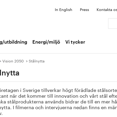
In English
Press
Kontakta o
Sök:
g/utbildning
Energi/miljö
Vi tycker
Vision 2050
Stålnytta
lnytta
öretagen i Sverige tillverkar högt förädlade stålsorte
ant när det kommer till innovation och vårt stål eft
ka stålprodukterna används bidrar de till en mer håll
nytta. I filmerna och intervjuerna nedan finns en mä
v.