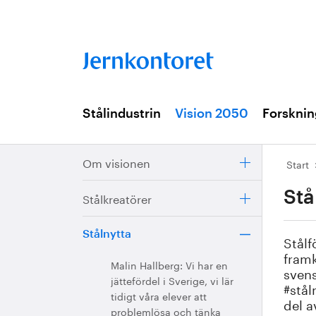
Stålindustrin
Vision 2050
Forsknin
Om visionen
Start
Stå
Stålkreatörer
Stålnytta
Stålf
framk
Malin Hallberg: Vi har en
svens
jättefördel i Sverige, vi lär
#stål
tidigt våra elever att
del a
problemlösa och tänka