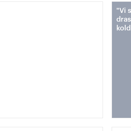
ålproduktionens
"Vi 
stprodukter kommer till
dras
vändning
kold