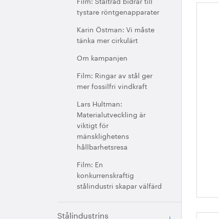
Film: Ståltråd bidrar till
tystare röntgenapparater
St
Karin Östman: Vi måste
re
tänka mer cirkulärt
an
Om kampanjen
Film: Ringar av stål ger
mer fossilfri vindkraft
Lars Hultman:
Materialutveckling är
viktigt för
mänsklighetens
hållbarhetsresa
Film: En
konkurrenskraftig
stålindustri skapar välfärd
Stålindustrins