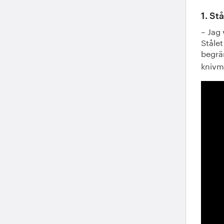
1. St
– Jag 
Ståle
begrä
knivm