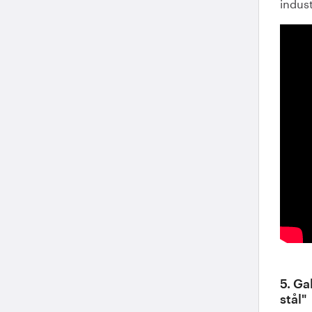
indust
5. Ga
stål"