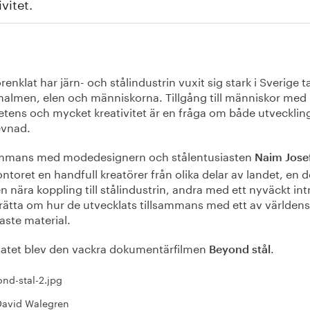
ivitet.
örenklat har järn- och stålindustrin vuxit sig stark i Sverige t
malmen, elen och människorna. Tillgång till människor med 
tens och mycket kreativitet är en fråga om både utvecklin
evnad.
ammans med modedesignern och stålentusiasten
Naim Josef
ntoret en handfull kreatörer från olika delar av landet, en d
 nära koppling till stålindustrin, andra med ett nyväckt int
erätta om hur de utvecklats tillsammans med ett av världens
aste material.
tatet blev den vackra dokumentärfilmen
.
Beyond stål
David Walegren