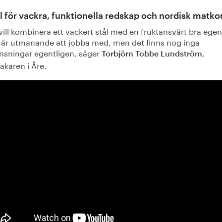
ål för vackra, funktionella redskap och nordisk matko
vill kombinera ett vackert stål med en fruktansvärt bra ege
t är utmanande att jobba med, men det finns nog inga
nsningar egentligen, säger
,
Torbjörn Tobbe Lundström
akaren i Åre.