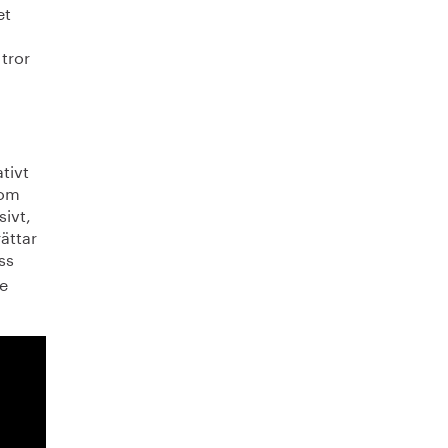
et
 tror
tivt
som
sivt,
ättar
ss
te