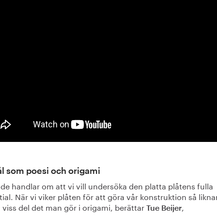
ål som poesi och origami
ride handlar om att vi vill undersöka den platta plåtens fulla
ial. När vi viker plåten för att göra vår konstruktion så liknar
ll viss del det man gör i origami, berättar
,
Tue Beijer