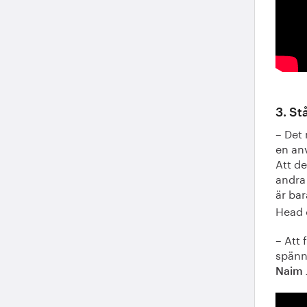
3. S
– Det
en anv
Att de
andra 
är ba
Head 
– Att 
spänna
Naim 