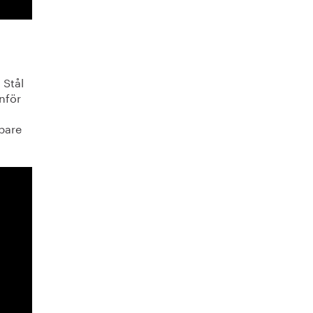
 Stål
anför
pare