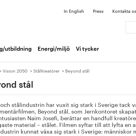
In English
Press
Kontakta o
Sök:
g/utbildning
Energi/miljö
Vi tycker
Vision 2050
Stålkreatörer
Beyond stål
ond stål
 och stålindustrin har vuxit sig stark i Sverige tack
mentärfilmen, Beyond stål, som Jernkontoret skapa
ntusiasten Naim Josefi, berättar en handfull kreatör
gaste material – stålet. Filmen syftar till att lyfta en
ndustrin kunnat växa sig stark i Sverige: människo