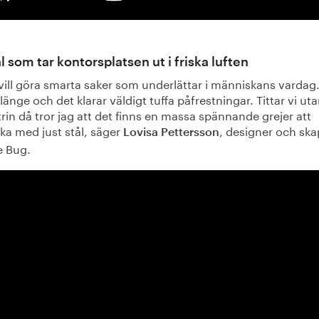
ål som tar kontorsplatsen ut i friska luften
vill göra smarta saker som underlättar i människans vardag.
 länge och det klarar väldigt tuffa påfrestningar. Tittar vi ut
rin då tror jag att det finns en massa spännande grejer att
ka med just stål, säger
, designer och ska
Lovisa Pettersson
e Bug.