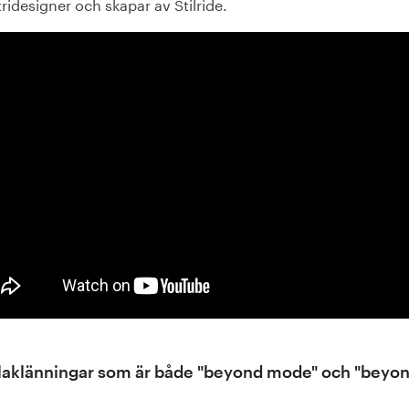
ridesigner och skapar av Stilride.
laklänningar som är både "beyond mode" och "beyo