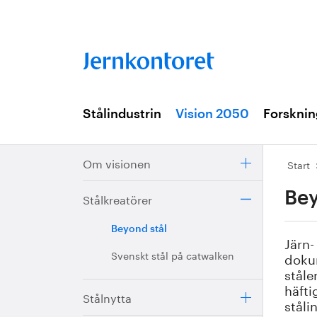
Stålindustrin
Vision 2050
Forsknin
Om visionen
Start
Bey
Stålkreatörer
Beyond stål
Järn-
Svenskt stål på catwalken
doku
ståle
häfti
Stålnytta
ståli