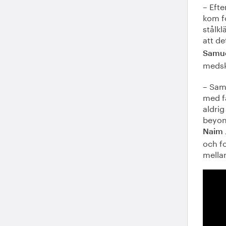
– Eft
kom fo
stålkl
att de
Samu
medska
– Sama
med f
aldrig
beyon
Naim 
och fo
mella