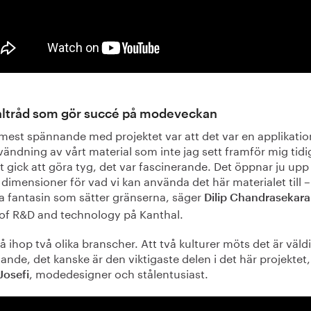
tåltråd som gör succé på modeveckan
 mest spännande med projektet var att det var en applikati
ändning av vårt material som inte jag sett framför mig tidi
t gick att göra tyg, det var fascinerande. Det öppnar ju upp
dimensioner för vad vi kan använda det här materialet till –
ra fantasin som sätter gränserna, säger
Dilip Chandrasekar
of R&D and technology på Kanthal.
få ihop två olika branscher. Att två kulturer möts det är väld
nde, det kanske är den viktigaste delen i det här projektet
, modedesigner och stålentusiast.
Josefi