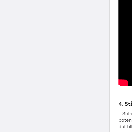
4. St
– Stil
potent
det ti