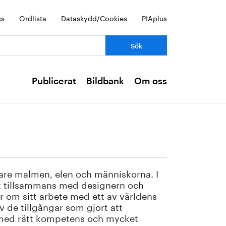
ss
Ordlista
Dataskydd/Cookies
PIAplus
Publicerat
Bildbank
Om oss
 vare malmen, elen och människorna. I
t tillsammans med designern och
er om sitt arbete med ett av världens
 av de tillgångar som gjort att
r med rätt kompetens och mycket