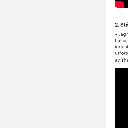
2. St
– Jag 
håller
indust
utfors
av Th