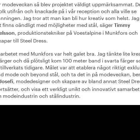
er modeveckan så blev projektet väldigt uppmärksammat. D
lk utifrån och knackade på i vår reception och alla ville se
änningen. Jag tror att man kan bli hur kreativ som helst. Jag
t finns oändligt med möjligheter med stål, säger
Timmy
, produktionstekniker på Voestalpine i Munkfors och
elsson
par till Steel Dress.
rbetet med Munkfors var helt galet bra. Jag tänkte lite krea
ärger och då plötsligt kom 100 meter band i svarta färger 
 tillverkats tidigare. Målet var att etablera något riktigt exklu
d mode och beyond stål, och ta det in på modeveckan, ber
, modedesigner och skapare av bland annat Steel Dre
Josefi
rtsätter, och visa ett verkligt unikt och innovativt samarbe
n modeindustrin och stålindustrin.