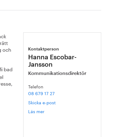
ack
rätt
g och
Kontaktperson
Hanna Escobar-
Jansson
bad
i
Kommunikationsdirektör
el
resse,
Telefon
08 679 17 27
Skicka e-post
Läs mer
om
Hanna
Escobar-
Jansson