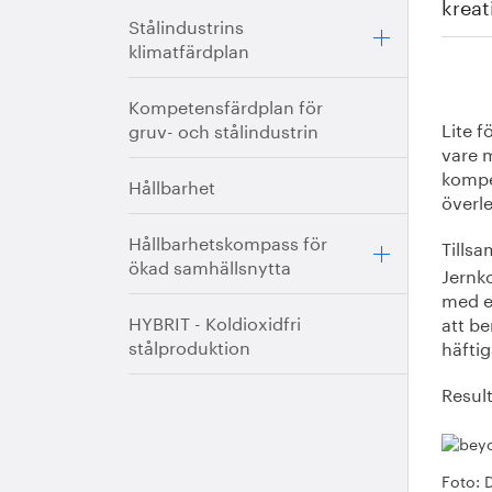
kreat
Stålindustrins
klimatfärdplan
Kompetensfärdplan för
Lite f
gruv- och stålindustrin
vare 
kompe
Hållbarhet
överl
Hållbarhetskompass för
Tills
ökad samhällsnytta
Jernko
med en
HYBRIT - Koldioxidfri
att b
stålproduktion
häftig
Resul
Foto: 