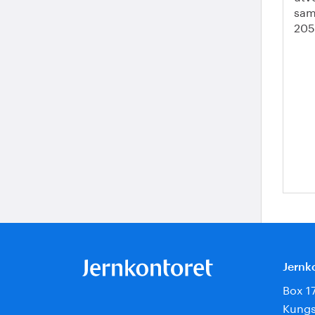
sam
205
Jernk
Box 1
Kungs