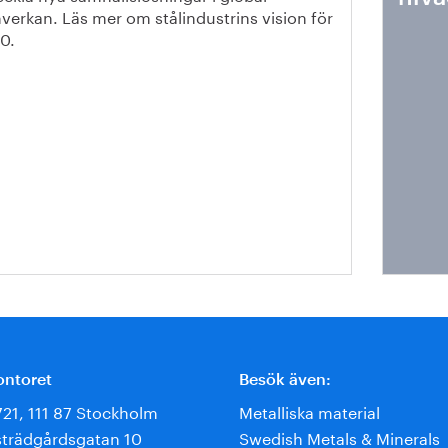
verkan. Läs mer om stålindustrins vision för
0.
ontoret
Besök även:
721, 111 87 Stockholm
Metalliska material
trädgårdsgatan 10
Swedish Metals & Minerals