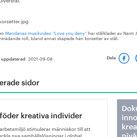
ten
Mandanas musikvideo ”Love you deny”
har stålkläder av Naim J
mträdande roll, bland annat skapade han korsetter av stål.
2021-09-08
Dela
t uppdaterad
erade sidor
Dok
 föder kreativa individer
inno
krea
arbetsmiljö stimulerar människor till att
eckla nya samhällslösningar i global
nivå