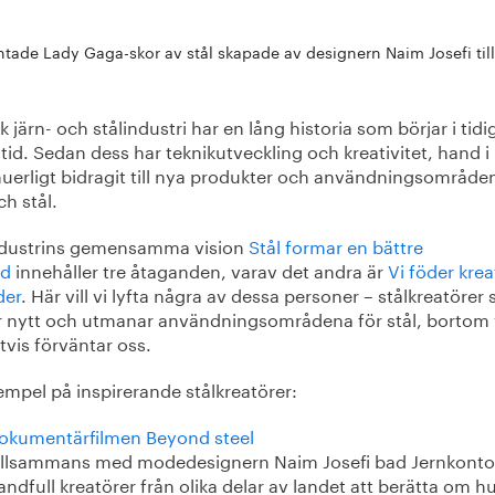
ntade Lady Gaga-skor av stål skapade av designern Naim Josefi 
 järn- och stålindustri har en lång historia som börjar i tidi
id. Sedan dess har teknikutveckling och kreativitet, hand i
nuerligt bidragit till nya produkter och användningsområden
ch stål.
ndustrins gemensamma vision
Stål formar en bättre
id
innehåller tre åtaganden, varav det andra är
Vi föder krea
der
. Här vill vi lyfta några av dessa personer – stålkreatörer
r nytt och utmanar användningsområdena för stål, bortom 
tvis förväntar oss.
empel på inspirerande stålkreatörer:
okumentärfilmen Beyond steel
illsammans med modedesignern Naim Josefi bad Jernkonto
andfull kreatörer från olika delar av landet att berätta om h