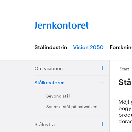
Stålindustrin
Vision 2050
Forsknin
Om visionen
Start
Stå
Stålkreatörer
Beyond stål
Möjli
Svenskt stål på catwalken
begyn
produ
deras
Stålnytta