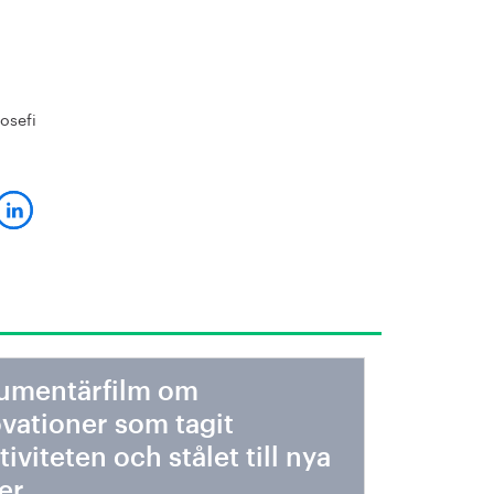
osefi
umentärfilm om
vationer som tagit
tiviteten och stålet till nya
er