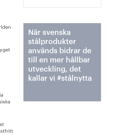
rlden
När svenska
stålprodukter
tyget
används bidrar de
till en mer hållbar
utveckling, det
kallar vi #stålnytta
la
siska
at
tfritt