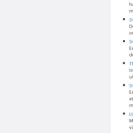
h
m
S
D
o
S
E
d
T
I
u
S
E
s
m
U
M
v
p