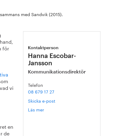
tillsammans med Sandvik (2015).
g
 hand,
 för
Kontaktperson
Hanna Escobar-
Jansson
Kommunikationsdirektör
tiva
 som
Telefon
vad vi
08 679 17 27
Skicka e-post
Läs mer
om
Hanna
Escobar-
ret en
Jansson
ur de