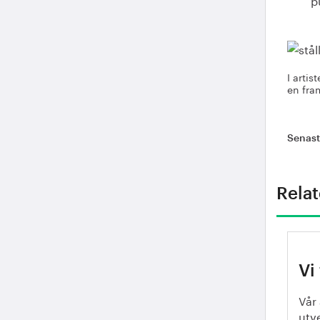
I artis
en fra
Senas
Relat
Vi
Vår 
utv