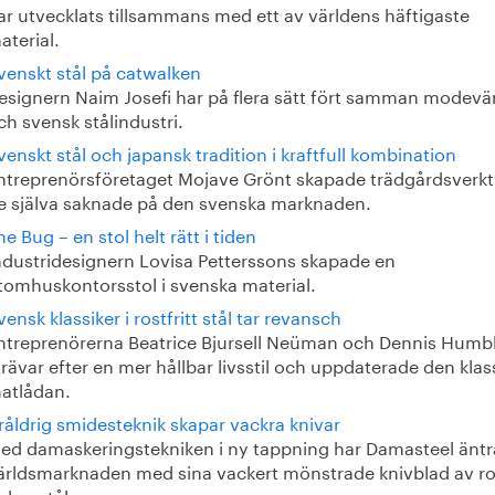
ar utvecklats tillsammans med ett av världens häftigaste
aterial.
venskt stål på catwalken
esignern Naim Josefi har på flera sätt fört samman modevä
ch svensk stålindustri.
venskt stål och japansk tradition i kraftfull kombination
ntreprenörsföretaget Mojave Grönt skapade trädgårdsverk
e själva saknade på den svenska marknaden.
he Bug – en stol helt rätt i tiden
ndustridesignern Lovisa Petterssons skapade en
tomhuskontorsstol i svenska material.
vensk klassiker i rostfritt stål tar revansch
ntreprenörerna Beatrice Bjursell Neüman och Dennis Humb
trävar efter en mer hållbar livsstil och uppdaterade den klas
atlådan.
råldrig smidesteknik skapar vackra knivar
ed damaskeringstekniken i ny tappning har Damasteel äntr
ärldsmarknaden med sina vackert mönstrade knivblad av ros
ulverstål.