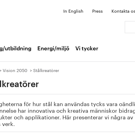
In English
Press
Kontakta o
Sök:
g/utbildning
Energi/miljö
Vi tycker
Vision 2050
Stålkreatörer
lkreatörer
gheterna för hur stål kan användas tycks vara oändli
nelse har innovativa och kreativa människor bidragit
kter och applikationer. Här presenterar vi några a
 verk.