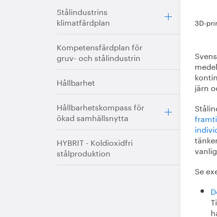
Stålindustrins
klimatfärdplan
3D-pri
Kompetensfärdplan för
Svensk
gruv- och stålindustrin
medelt
konti
Hållbarhet
järn o
Hållbarhetskompass för
Ståli
ökad samhällsnytta
framt
indivi
tänke
HYBRIT - Koldioxidfri
vanlig
stålproduktion
Se ex
D
T
h