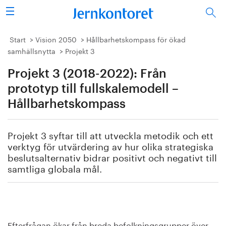
Sök
Stålindustrin
Start
Vision 2050
Hållbarhetskompass för ökad
samhällsnytta
Projekt 3
Vision 2050
Projekt 3 (2018-2022): Från
Forskning/utbildning
prototyp till fullskalemodell –
Hållbarhetskompass
Energi/miljö
Projekt 3 syftar till att utveckla metodik och ett
Vi tycker
verktyg för utvärdering av hur olika strategiska
beslutsalternativ bidrar positivt och negativt till
Publicerat
samtliga globala mål.
Bildbank
Om oss
Efterfrågan ökar från breda befolkningsgrupper över