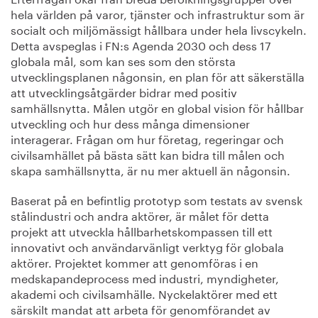
hela världen på varor, tjänster och infrastruktur som är
socialt och miljömässigt hållbara under hela livscykeln.
Detta avspeglas i FN:s Agenda 2030 och dess 17
globala mål, som kan ses som den största
utvecklingsplanen någonsin, en plan för att säkerställa
att utvecklingsåtgärder bidrar med positiv
samhällsnytta. Målen utgör en global vision för hållbar
utveckling och hur dess många dimensioner
interagerar. Frågan om hur företag, regeringar och
civilsamhället på bästa sätt kan bidra till målen och
skapa samhällsnytta, är nu mer aktuell än någonsin.
Baserat på en befintlig prototyp som testats av svensk
stålindustri och andra aktörer, är målet för detta
projekt att utveckla hållbarhetskompassen till ett
innovativt och användarvänligt verktyg för globala
aktörer. Projektet kommer att genomföras i en
medskapandeprocess med industri, myndigheter,
akademi och civilsamhälle. Nyckelaktörer med ett
särskilt mandat att arbeta för genomförandet av