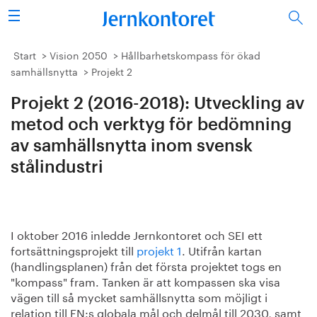
Sök
Stålindustrin
Start
Vision 2050
Hållbarhetskompass för ökad
samhällsnytta
Projekt 2
Vision 2050
Projekt 2 (2016-2018): Utveckling av
Forskning/utbildning
metod och verktyg för bedömning
av samhällsnytta inom svensk
Energi/miljö
stålindustri
Vi tycker
Publicerat
I oktober 2016 inledde Jernkontoret och SEI ett
fortsättningsprojekt till
projekt 1
. Utifrån kartan
(handlingsplanen) från det första projektet togs en
Bildbank
"kompass" fram. Tanken är att kompassen ska visa
vägen till så mycket samhällsnytta som möjligt i
Om oss
relation till FN:s globala mål och delmål till 2030, samt