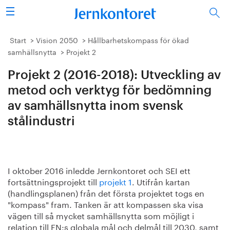
Sök
Stålindustrin
Start
Vision 2050
Hållbarhetskompass för ökad
samhällsnytta
Projekt 2
Vision 2050
Projekt 2 (2016-2018): Utveckling av
Forskning/utbildning
metod och verktyg för bedömning
av samhällsnytta inom svensk
Energi/miljö
stålindustri
Vi tycker
Publicerat
I oktober 2016 inledde Jernkontoret och SEI ett
fortsättningsprojekt till
projekt 1
. Utifrån kartan
(handlingsplanen) från det första projektet togs en
Bildbank
"kompass" fram. Tanken är att kompassen ska visa
vägen till så mycket samhällsnytta som möjligt i
Om oss
relation till FN:s globala mål och delmål till 2030, samt