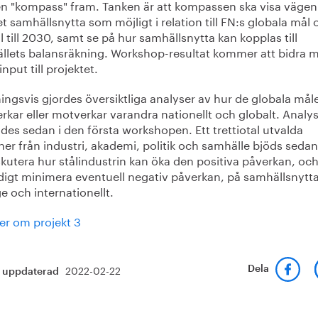
n "kompass" fram. Tanken är att kompassen ska visa vägen t
 samhällsnytta som möjligt i relation till FN:s globala mål 
 till 2030, samt se på hur samhällsnytta kan kopplas till
llets balansräkning. Workshop-resultat kommer att bidra 
input till projektet.
ingsvis gjordes översiktliga analyser av hur de globala mål
kar eller motverkar varandra nationellt och globalt. Analy
es sedan i den första workshopen. Ett trettiotal utvalda
er från industri, akademi, politik och samhälle bjöds sedan 
skutera hur stålindustrin kan öka den positiva påverkan, oc
digt minimera eventuell negativ påverkan, på samhällsnytta
e och internationellt.
er om projekt 3
2022-02-22
Dela
t uppdaterad