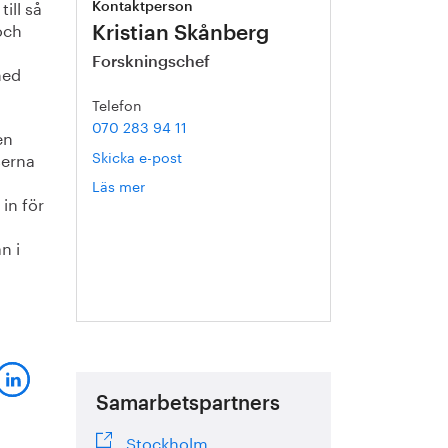
ill så
Kontaktperson
och
Kristian Skånberg
Forskningschef
med
Telefon
070 283 94 11
en
Skicka e-post
serna
Läs mer
om
in för
Kristian
h
Skånberg
n i
Samarbetspartners
Stockholm