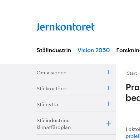
Stålindustrin
Vision 2050
Forsknin
Om visionen
Start
Pro
Stålkreatörer
bed
Stålnytta
Stålindustrins
klimatfärdplan
I okto
projek