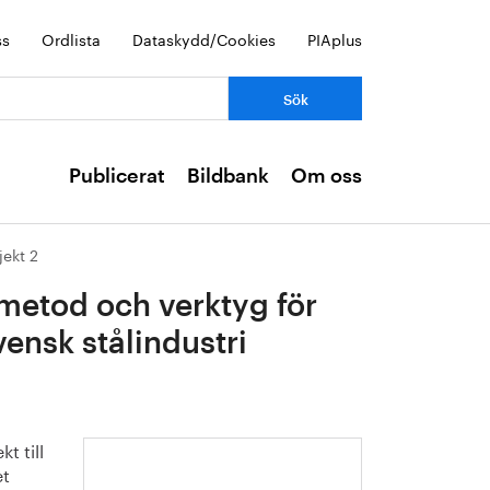
ss
Ordlista
Dataskydd/Cookies
PIAplus
Publicerat
Bildbank
Om oss
jekt 2
 metod och verktyg för
ensk stålindustri
t till
et