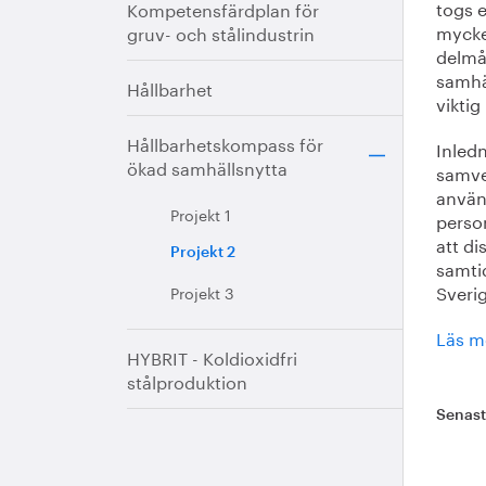
togs e
Kompetensfärdplan för
mycket
gruv- och stålindustrin
delmål
samhä
Hållbarhet
viktig 
Hållbarhetskompass för
Inledn
ökad samhällsnytta
samver
använd
Projekt 1
person
att di
Projekt 2
samti
Sverig
Projekt 3
Läs m
HYBRIT - Koldioxidfri
stålproduktion
Senas