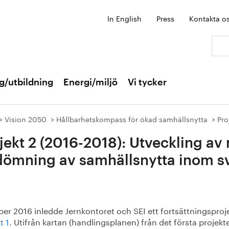
In English
Press
Kontakta o
Sök:
g/utbildning
Energi/miljö
Vi tycker
Vision 2050
Hållbarhetskompass för ökad samhällsnytta
Pro
jekt 2 (2016-2018): Utveckling av
ömning av samhällsnytta inom sv
ber 2016 inledde Jernkontoret och SEI ett fortsättningsprojek
t 1
. Utifrån kartan (handlingsplanen) från det första projekt