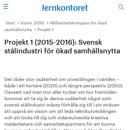
Sök
Stålindustrin
Start
Vision 2050
Hållbarhetskompass för ökad
samhällsnytta
Projekt 1
Vision 2050
Projekt 1 (2015-2016): Svensk
Forskning/utbildning
stålindustri för ökad samhällsnytta
Energi/miljö
Det råder stor osäkerhet om utvecklingen i världen –
Vi tycker
både i ett kortare (2020) och längre perspektiv (2050).
Oavsett vad man tror eller tycker om hur framtiden
Publicerat
kommer att te sig är denna osäkerhet något som
svensk stålindustri måste förhålla sig till i sin strävan
Bildbank
att uppnå sin vision om att leda teknikutvecklingen
och att locka till sig och vidareutveckla kreativa
medarbetare och samarbetspartners för att kunna
Om oss
leverera enbart samhällsnyttiga produkter. Resultatet