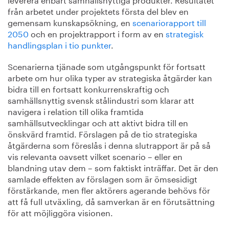
från arbetet under projektets första del blev en
gemensam kunskapsökning, en
scenariorapport till
2050
och en projektrapport i form av en
strategisk
handlingsplan i tio punkter
.
Scenarierna tjänade som utgångspunkt för fortsatt
arbete om hur olika typer av strategiska åtgärder kan
bidra till en fortsatt konkurrenskraftig och
samhällsnyttig svensk stålindustri som klarar att
navigera i relation till olika framtida
samhällsutvecklingar och att aktivt bidra till en
önskvärd framtid. Förslagen på de tio strategiska
åtgärderna som föreslås i denna slutrapport är på så
vis relevanta oavsett vilket scenario – eller en
blandning utav dem – som faktiskt inträffar. Det är den
samlade effekten av förslagen som är ömsesidigt
förstärkande, men fler aktörers agerande behövs för
att få full utväxling, då samverkan är en förutsättning
för att möjliggöra visionen.