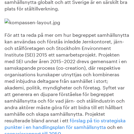
samhällsnytta globalt och att Sverige är en särskilt bra
plats för ståltillverkning.
För att ta reda på mer om hur begreppet samhällsnytta
kan användas och förstås inledde Jernkontoret, järn-
och stålföretagen och Stockholm Environment
Institute (SEI) 2015 ett samarbetsprojekt. Projekten
med SEI under åren 2015–2022 drevs gemensamt i en
samskapande process (co-creation), där respektive
organisations kunskaper utnyttjas och kombineras
med inbjudna deltagare från samhället i stort;
akademi, politik, myndigheter och företag. Syftet var
att generera en djupare förståelse för begreppet
samhällsnytta och för vad järn- och stålindustrin och
andra aktörer måste göra för att bidra till ett hållbart
samhälle och skapa samhällsnytta. Projektet
resulterade bland annat i ett
förslag på tio strategiska
punkter i en handlingsplan för samhällsnytta
och en
scenariorapport till 2050
.