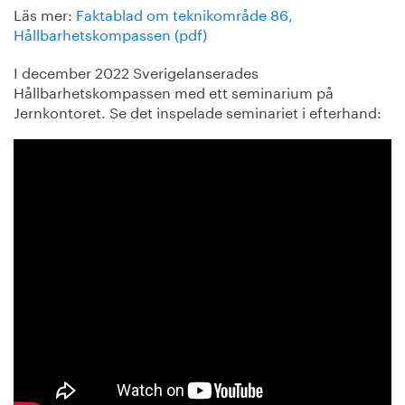
Läs mer:
Faktablad om teknikområde 86,
Hållbarhetskompassen (pdf)
I december 2022 Sverigelanserades
Hållbarhetskompassen med ett seminarium på
Jernkontoret. Se det inspelade seminariet i efterhand: