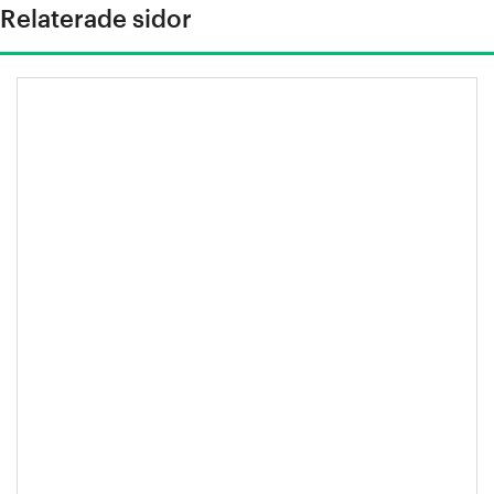
Relaterade sidor
Stålindustrins vision 2050: Stål
formar en bättre framtid