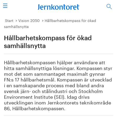
Sök
Stålindustrin
Start
Vision 2050
Hållbarhetskompass för ökad
samhällsnytta
Vision 2050
Hållbarhetskompass för ökad
Forskning/utbildning
samhällsnytta
Energi/miljö
Hållbarhetskompassen hjälper användare att
hitta samhällsnyttiga lösningar. Kompassen styr
Vi tycker
mot det som sammantaget maximalt gynnar
FN:s 17 hållbarhetsmål. Kompassen är utvecklad
i en samskapande process med bland andra
Publicerat
svensk järn- och stålindustri och Stockholm
Environment Institute (SEI). Idag drivs
Bildbank
utvecklingen inom Jernkontorets teknikområde
86, Hållbarhetskompassen.
Om oss