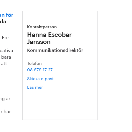
n för
kla
Kontaktperson
Hanna Escobar-
 För
Jansson
eativa
Kommunikationsdirektör
 bara
 att
Telefon
08 679 17 27
Skicka e-post
Läs mer
om
Hanna
ng är
Escobar-
Jansson
r har