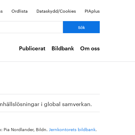
ss
Ordlista
Dataskydd/Cookies
PIAplus
Publicerat
Bildbank
Om oss
mhällslösningar i global samverkan.
o: Pia Nordlander, Bildn.
Jernkontorets bildbank
.