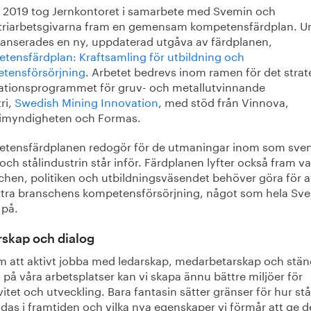
 2019 tog Jernkontoret i samarbete med Svemin och
triarbetsgivarna fram en gemensam kompetensfärdplan. U
lanserades en ny, uppdaterad utgåva av färdplanen,
tensfärdplan: Kraftsamling för utbildning och
tensförsörjning
. Arbetet bedrevs inom ramen för det strat
ationsprogrammet för gruv- och metallutvinnande
ri,
Swedish Mining Innovation
, med stöd från Vinnova,
imyndigheten och Formas.
tensfärdplanen redogör för de utmaningar inom som sve
och stålindustrin står inför. Färdplanen lyfter också fram v
chen, politiken och utbildningsväsendet behöver göra för a
ttra branschens kompetensförsörjning, något som hela Sve
 på.
skap och dialog
 att aktivt jobba med ledarskap, medarbetarskap och stän
 på våra arbetsplatser kan vi skapa ännu bättre miljöer för
vitet och utveckling. Bara fantasin sätter gränser för hur stå
as i framtiden och vilka nya egenskaper vi förmår att ge de