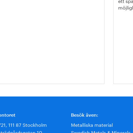
ett sp
möjlig
ontoret
Besök även:
721, 111 87 Stockholm
Metalliska material
trädgårdsgatan 10
Swedish Metals & Minerals