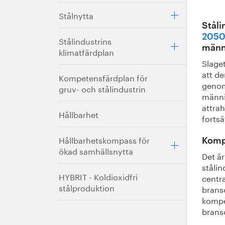
Stålnytta
Ståli
2050,
Stålindustrins
männ
klimatfärdplan
Slage
att de
Kompetensfärdplan för
genom
gruv- och stålindustrin
männi
attrah
Hållbarhet
fortsä
Hållbarhetskompass för
Kompe
ökad samhällsnytta
Det ä
ståli
HYBRIT - Koldioxidfri
centra
stålproduktion
brans
kompet
brans