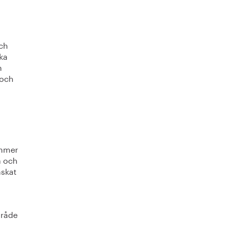
och
ka
h
 och
ommer
a och
nskat
mråde