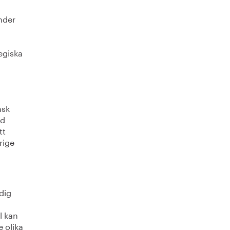
nder
egiska
nsk
ad
tt
rige
dig
l kan
 olika