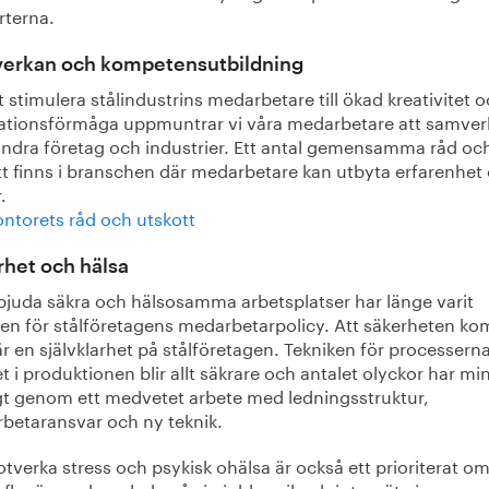
rterna.
erkan och kompetensutbildning
t stimulera stålindustrins medarbetare till ökad kreativitet 
ationsförmåga uppmuntrar vi våra medarbetare att samver
ndra företag och industrier. Ett antal gemensamma råd oc
tt finns i branschen där medarbetare kan utbyta erfarenhet
.
ontorets råd och utskott
het och hälsa
rbjuda säkra och hälsosamma arbetsplatser har länge varit
en för stålföretagens medarbetarpolicy. Att säkerheten k
är en självklarhet på stålföretagen. Tekniken för processern
t i produktionen blir allt säkrare och antalet olyckor har mi
igt genom ett medvetet arbete med ledningsstruktur,
betaransvar och ny teknik.
tverka stress och psykisk ohälsa är också ett prioriterat o
t fler är uppkopplade på sin jobbmejl och intranät via