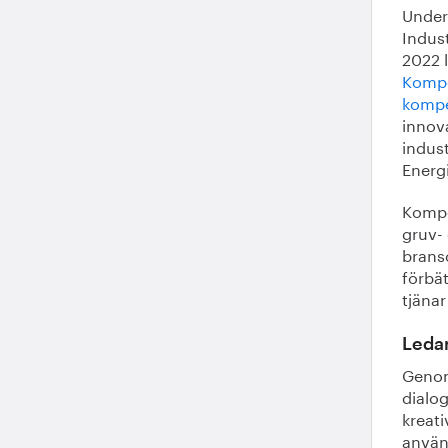
Under
Indus
2022 
Kompe
kompe
innov
indust
Energ
Kompe
gruv- 
brans
förbä
tjänar
Ledar
Genom
dialog
kreati
använd