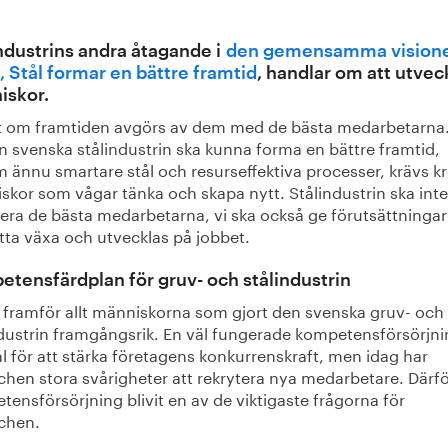
ndustrins andra åtagande i
den gemensamma visione
 Stål formar en bättre framtid
, handlar om att utvec
iskor.
t om framtiden avgörs av dem med de bästa medarbetarna.
n svenska stålindustrin ska kunna forma en bättre framtid,
 ännu smartare stål och resurseffektiva processer, krävs kr
skor som vågar tänka och skapa nytt. Stålindustrin ska inte
era de bästa medarbetarna, vi ska också ge förutsättningar
tta växa och utvecklas på jobbet.
tensfärdplan för gruv- och stålindustrin
r framför allt människorna som gjort den svenska gruv- och
ndustrin framgångsrik. En väl fungerade kompetensförsörjni
l för att stärka företagens konkurrenskraft, men idag har
chen stora svårigheter att rekrytera nya medarbetare. Därfö
ensförsörjning blivit en av de viktigaste frågorna för
chen.