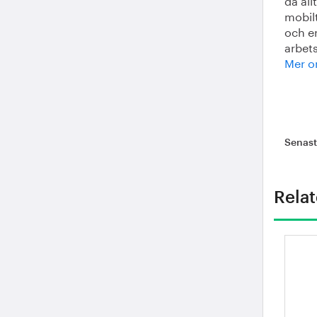
mobilt
och er
arbets
Mer o
Senas
Relat
Ko
Kr
ko