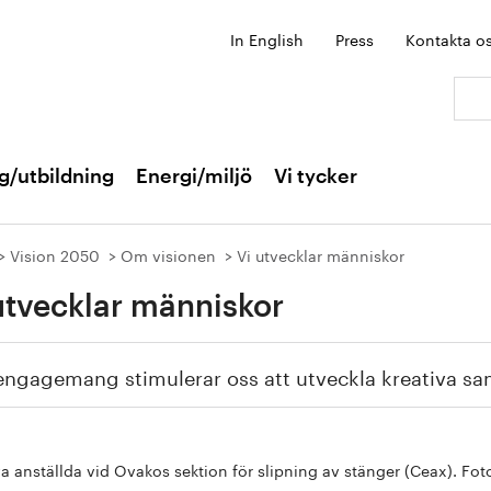
In English
Press
Kontakta o
Sök:
g/utbildning
Energi/miljö
Vi tycker
Vision 2050
Om visionen
Vi utvecklar människor
utvecklar människor
engagemang stimulerar oss att utveckla kreativa sa
va anställda vid Ovakos sektion för slipning av stänger (Ceax). Fot