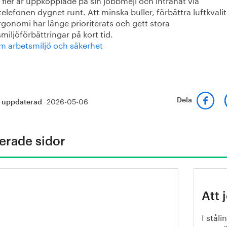
elefonen dygnet runt. Att minska buller, förbättra luftkvalit
gonomi har länge prioriterats och gett stora
miljöförbättringar på kort tid.
m arbetsmiljö och säkerhet
2026-05-06
Dela
t uppdaterad
erade sidor
mpetensfärdplan:
Att 
aftsamling för utbildning och
mpetensförsörjning
I stål