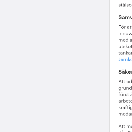
stålso
Samv
För at
innov
med a
utsko
tankar
Jernk
Säker
Att e
grund
först 
arbete
kraft
medar
Att mo
då all