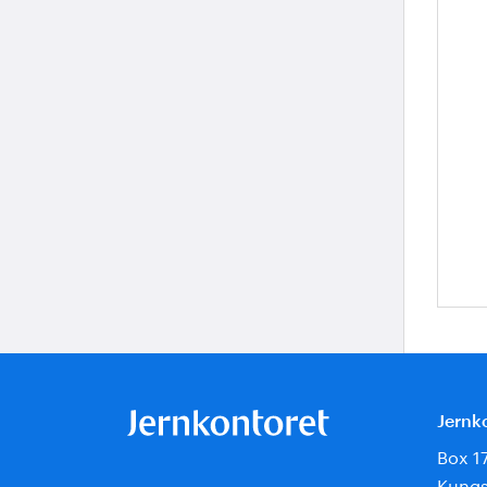
Jernk
Box 1
Kungs