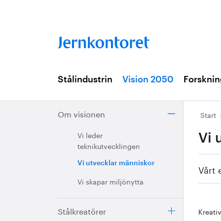
Stålindustrin
Vision 2050
Forsknin
Om visionen
Start
Vi leder
Vi 
teknikutvecklingen
Vi utvecklar människor
Vårt 
Vi skapar miljönytta
Stålkreatörer
Kreati