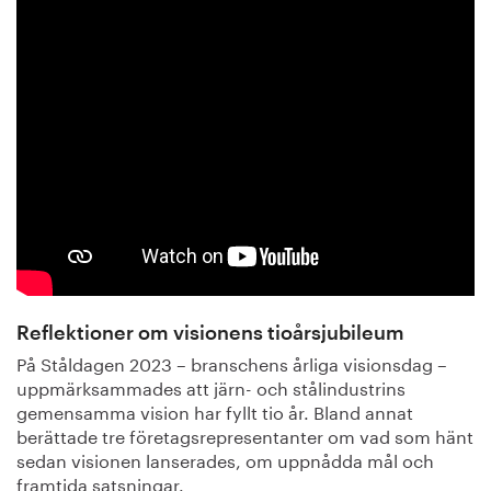
Reflektioner om visionens tioårsjubileum
På Ståldagen 2023 – branschens årliga visionsdag –
uppmärksammades att järn- och stålindustrins
gemensamma vision har fyllt tio år. Bland annat
berättade tre företagsrepresentanter om vad som hänt
sedan visionen lanserades, om uppnådda mål och
framtida satsningar.