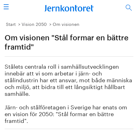
Sök
Stålindustrin
Start
Vision 2050
Om visionen
Om visionen "Stål formar en bättre
Vision 2050
framtid"
Forskning/utbildning
Stålets centrala roll i samhällsutvecklingen
Energi/miljö
innebär att vi som arbetar i järn- och
stålindustrin har ett ansvar, mot både människa
Vi tycker
och miljö, att bidra till ett långsiktigt hållbart
samhälle.
Publicerat
Järn- och stålföretagen i Sverige har enats om
en vision för 2050: "Stål formar en bättre
Bildbank
framtid".
Om oss