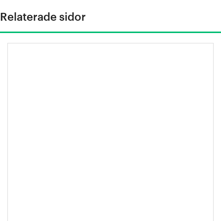
Relaterade sidor
Stålindustrins klimatfärdplan