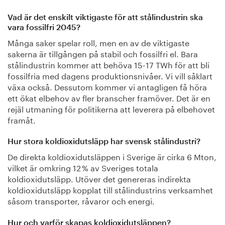
Vad är det enskilt viktigaste för att stålindustrin ska
vara fossilfri 2045?
Många saker spelar roll, men en av de viktigaste
sakerna är tillgången på stabil och fossilfri el. Bara
stålindustrin kommer att behöva 15-17 TWh för att bli
fossilfria med dagens produktionsnivåer. Vi vill såklart
växa också. Dessutom kommer vi antagligen få höra
ett ökat elbehov av fler branscher framöver. Det är en
rejäl utmaning för politikerna att leverera på elbehovet
framåt.
Hur stora koldioxidutsläpp har svensk stålindustri?
De direkta koldioxidutsläppen i Sverige är cirka 6 Mton,
vilket är omkring 12 % av Sveriges totala
koldioxidutsläpp. Utöver det genereras indirekta
koldioxidutsläpp kopplat till stålindustrins verksamhet
såsom transporter, råvaror och energi.
Hur och varför skapas koldioxidutsläppen?