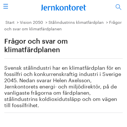
Sök
Stålindustrin
Start
Vision 2050
Stålindustrins klimatfärdplan
Frågor
och svar om klimatfärdplanen
Vision 2050
Frågor och svar om
Forskning/utbildning
klimatfärdplanen
Energi/miljö
Svensk stålindustri har en klimatfärdplan för en
fossilfri och konkurrenskraftig industri i Sverige
Vi tycker
2045. Nedan svarar Helen Axelsson,
Jernkontorets energi- och miljödirektör, på de
vanligaste frågorna om färdplanen,
Publicerat
stålindustrins koldioxidutsläpp och om vägen
till fossilfrihet.
Bildbank
Om oss