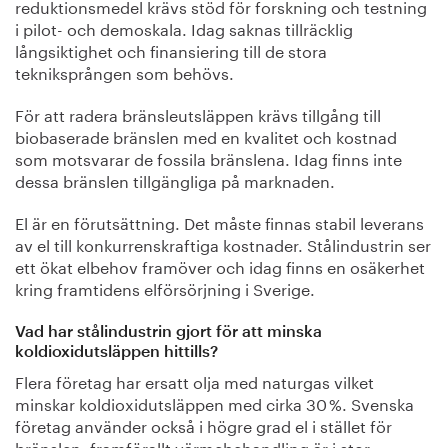
reduktionsmedel krävs stöd för forskning och testning
i pilot- och demoskala. Idag saknas tillräcklig
långsiktighet och finansiering till de stora
tekniksprången som behövs.
För att radera bränsleutsläppen krävs tillgång till
biobaserade bränslen med en kvalitet och kostnad
som motsvarar de fossila bränslena. Idag finns inte
dessa bränslen tillgängliga på marknaden.
El är en förutsättning. Det måste finnas stabil leverans
av el till konkurrenskraftiga kostnader. Stålindustrin ser
ett ökat elbehov framöver och idag finns en osäkerhet
kring framtidens elförsörjning i Sverige.
Vad har stålindustrin gjort för att minska
koldioxidutsläppen hittills?
Flera företag har ersatt olja med naturgas vilket
minskar koldioxidutsläppen med cirka 30 %. Svenska
företag använder också i högre grad el i stället för
bränslen, framförallt värmebehandling är i stor