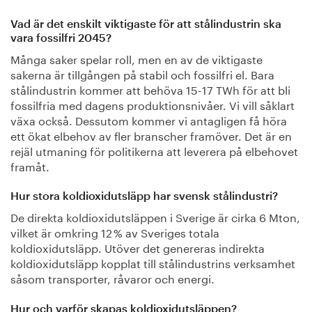
Vad är det enskilt viktigaste för att stålindustrin ska
vara fossilfri 2045?
Många saker spelar roll, men en av de viktigaste
sakerna är tillgången på stabil och fossilfri el. Bara
stålindustrin kommer att behöva 15-17 TWh för att bli
fossilfria med dagens produktionsnivåer. Vi vill såklart
växa också. Dessutom kommer vi antagligen få höra
ett ökat elbehov av fler branscher framöver. Det är en
rejäl utmaning för politikerna att leverera på elbehovet
framåt.
Hur stora koldioxidutsläpp har svensk stålindustri?
De direkta koldioxidutsläppen i Sverige är cirka 6 Mton,
vilket är omkring 12 % av Sveriges totala
koldioxidutsläpp. Utöver det genereras indirekta
koldioxidutsläpp kopplat till stålindustrins verksamhet
såsom transporter, råvaror och energi.
Hur och varför skapas koldioxidutsläppen?