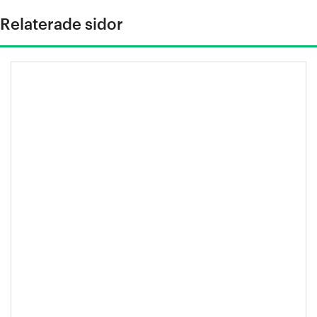
Relaterade sidor
Stålindustrins klimatfärdplan