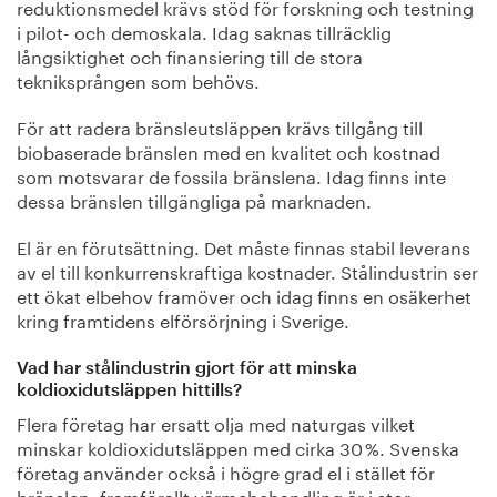
reduktionsmedel krävs stöd för forskning och testning
i pilot- och demoskala. Idag saknas tillräcklig
långsiktighet och finansiering till de stora
tekniksprången som behövs.
För att radera bränsleutsläppen krävs tillgång till
biobaserade bränslen med en kvalitet och kostnad
som motsvarar de fossila bränslena. Idag finns inte
dessa bränslen tillgängliga på marknaden.
El är en förutsättning. Det måste finnas stabil leverans
av el till konkurrenskraftiga kostnader. Stålindustrin ser
ett ökat elbehov framöver och idag finns en osäkerhet
kring framtidens elförsörjning i Sverige.
Vad har stålindustrin gjort för att minska
koldioxidutsläppen hittills?
Flera företag har ersatt olja med naturgas vilket
minskar koldioxidutsläppen med cirka 30 %. Svenska
företag använder också i högre grad el i stället för
bränslen, framförallt värmebehandling är i stor