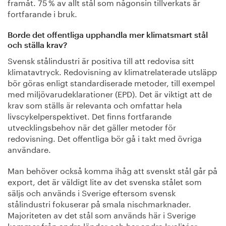
framåt. 75 % av allt stål som någonsin tillverkats är
fortfarande i bruk.
Borde det offentliga upphandla mer klimatsmart stål
och ställa krav?
Svensk stålindustri är positiva till att redovisa sitt
klimatavtryck. Redovisning av klimatrelaterade utsläpp
bör göras enligt standardiserade metoder, till exempel
med miljövarudeklarationer (EPD). Det är viktigt att de
krav som ställs är relevanta och omfattar hela
livscykelperspektivet. Det finns fortfarande
utvecklingsbehov när det gäller metoder för
redovisning. Det offentliga bör gå i takt med övriga
användare.
Man behöver också komma ihåg att svenskt stål går på
export, det är väldigt lite av det svenska stålet som
säljs och används i Sverige eftersom svensk
stålindustri fokuserar på smala nischmarknader.
Majoriteten av det stål som används här i Sverige
kommer från andra länder och har andra kvalitéer.