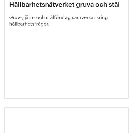
Hållbarhetsnätverket gruva och stål
Gruv-, järn- och stålföretag samverkar kring
hållbarhetsfrågor.
Miljönytta: Höghållfasta stål i fordon