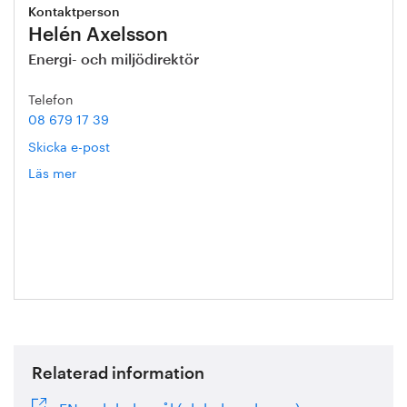
Kontaktperson
Helén Axelsson
Energi- och miljödirektör
Telefon
08 679 17 39
Skicka e-post
Läs mer
om
Helén
Axelsson
Relaterad information
FN:s globala mål (globalamalen.se)