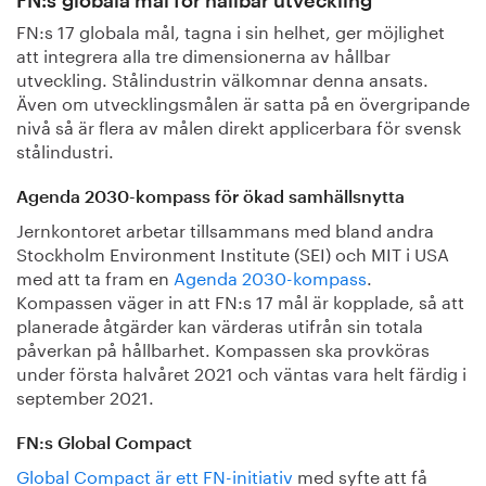
FN:s globala mål för hållbar utveckling
FN:s 17 globala mål, tagna i sin helhet, ger möjlighet
att integrera alla tre dimensionerna av hållbar
utveckling. Stålindustrin välkomnar denna ansats.
Även om utvecklingsmålen är satta på en övergripande
nivå så är flera av målen direkt applicerbara för svensk
stålindustri.
Agenda 2030-kompass för ökad samhällsnytta
Jernkontoret arbetar tillsammans med bland andra
Stockholm Environment Institute (SEI) och MIT i USA
med att ta fram en
Agenda 2030-kompass
.
Kompassen väger in att FN:s 17 mål är kopplade, så att
planerade åtgärder kan värderas utifrån sin totala
påverkan på hållbarhet. Kompassen ska provköras
under första halvåret 2021 och väntas vara helt färdig i
september 2021.
FN:s Global Compact
Global Compact är ett FN-initiativ
med syfte att få