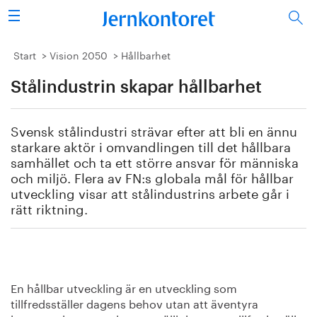
Sök
Stålindustrin
Start
Vision 2050
Hållbarhet
Stålindustrin skapar hållbarhet
Vision 2050
Forskning/utbildning
Svensk stålindustri strävar efter att bli en ännu
starkare aktör i omvandlingen till det hållbara
Energi/miljö
samhället och ta ett större ansvar för människa
och miljö. Flera av FN:s globala mål för hållbar
utveckling visar att stålindustrins arbete går i
Vi tycker
rätt riktning.
Publicerat
Bildbank
En hållbar utveckling är en utveckling som
Om oss
tillfredsställer dagens behov utan att äventyra