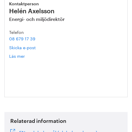
Kontaktperson
Helén Axelsson
Energi- och miljödirektör
Telefon
08 679 17 39
Skicka e-post
Läs mer
om
Helén
Axelsson
Relaterad information
FN:s globala mål (globalamalen.se)