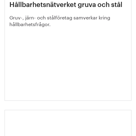
Hållbarhetsnätverket gruva och stål
Gruv-, järn- och stålföretag samverkar kring
hållbarhetsfrågor.
Miljönytta: Höghållfasta stål i fordon