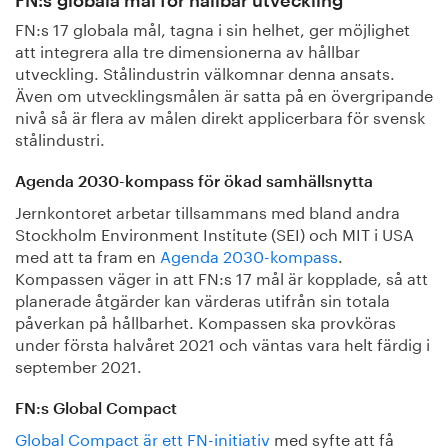
FN:s globala mål för hållbar utveckling
FN:s 17 globala mål, tagna i sin helhet, ger möjlighet
att integrera alla tre dimensionerna av hållbar
utveckling. Stålindustrin välkomnar denna ansats.
Även om utvecklingsmålen är satta på en övergripande
nivå så är flera av målen direkt applicerbara för svensk
stålindustri.
Agenda 2030-kompass för ökad samhällsnytta
Jernkontoret arbetar tillsammans med bland andra
Stockholm Environment Institute (SEI) och MIT i USA
med att ta fram en
Agenda 2030-kompass
.
Kompassen väger in att FN:s 17 mål är kopplade, så att
planerade åtgärder kan värderas utifrån sin totala
påverkan på hållbarhet. Kompassen ska provköras
under första halvåret 2021 och väntas vara helt färdig i
september 2021.
FN:s Global Compact
Global Compact är ett FN-initiativ
med syfte att få