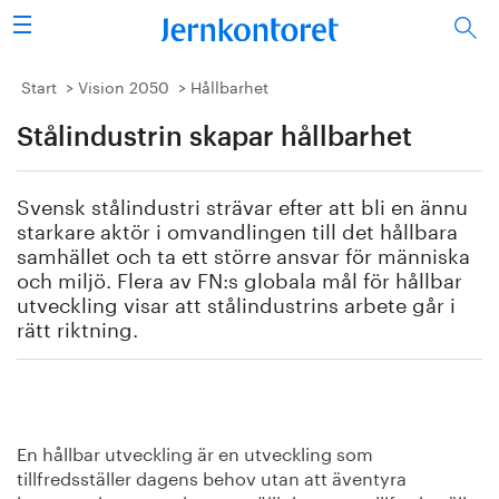
Sök
Stålindustrin
Start
Vision 2050
Hållbarhet
Stålindustrin skapar hållbarhet
Vision 2050
Forskning/utbildning
Svensk stålindustri strävar efter att bli en ännu
starkare aktör i omvandlingen till det hållbara
Energi/miljö
samhället och ta ett större ansvar för människa
och miljö. Flera av FN:s globala mål för hållbar
utveckling visar att stålindustrins arbete går i
Vi tycker
rätt riktning.
Publicerat
Bildbank
En hållbar utveckling är en utveckling som
Om oss
tillfredsställer dagens behov utan att äventyra