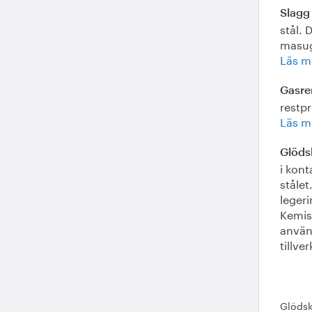
Slagg
stål. 
masug
Läs m
Gasre
restp
Läs m
Glöds
i kon
stålet
legeri
Kemis
använd
tillve
Glödsk