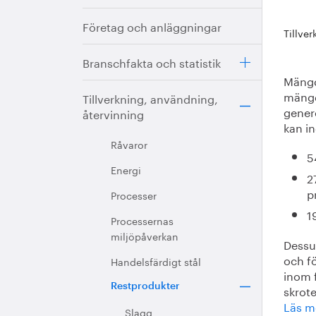
Företag och anläggningar
Tillve
Branschfakta och statistik
Mängde
mängde
Tillverkning, användning,
gener
återvinning
kan in
Råvaror
5
Energi
2
p
Processer
1
Processernas
miljöpåverkan
Dessu
och fö
Handelsfärdigt stål
inom f
Restprodukter
skrote
Läs me
Slagg