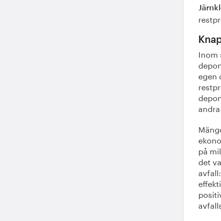
Järnkl
restp
Knap
Inom s
depone
egen 
restpr
depone
andra
Mängd
ekono
på mil
det va
avfall
effekt
positi
avfal