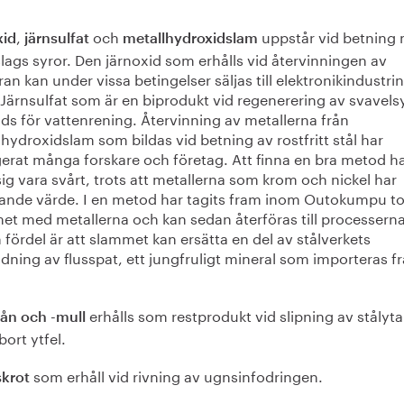
,
och
uppstår vid betning
xid
järnsulfat
metallhydroxidslam
slags syror. Den järnoxid som erhålls vid återvinningen av
ran kan under vissa betingelser säljas till elektronikindustr
. Järnsulfat som är en biprodukt vid regenerering av svavels
ds för vattenrening. Återvinning av metallerna från
hydroxidslam som bildas vid betning av rostfritt stål har
erat många forskare och företag. Att finna en bra metod h
sig vara svårt, trots att metallerna som krom och nickel har
ande värde. I en metod har tagits fram inom Outokumpu to
et med metallerna och kan sedan återföras till processerna
fördel är att slammet kan ersätta en del av stålverkets
ning av flusspat, ett jungfruligt mineral som importeras f
erhålls som restprodukt vid slipning av stålyta
pån och -mull
 bort ytfel.
som erhåll vid rivning av ugnsinfodringen.
skrot