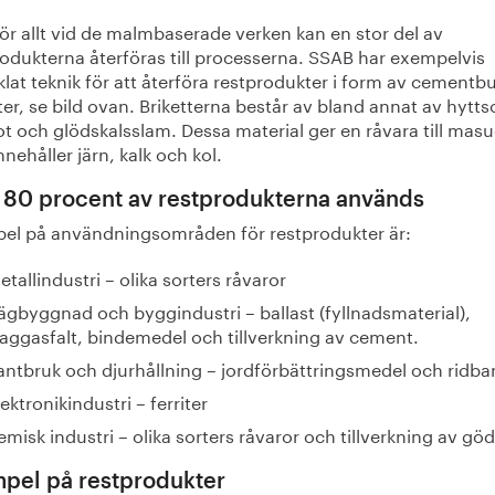
ör allt vid de malmbaserade verken kan en stor del av
rodukterna återföras till processerna. SSAB har exempelvis
lat teknik för att återföra restprodukter i form av cement
ter, se bild ovan. Briketterna består av bland annat av hytts
ot och glödskalsslam. Dessa material ger en råvara till mas
nehåller järn, kalk och kol.
 80 procent av restprodukterna används
el på användningsområden för restprodukter är:
etallindustri – olika sorters råvaror
ägbyggnad och byggindustri – ballast (fyllnadsmaterial),
laggasfalt, bindemedel och tillverkning av cement.
antbruk och djurhållning – jordförbättringsmedel och ridba
lektronikindustri – ferriter
emisk industri – olika sorters råvaror och tillverkning av göd
pel på restprodukter