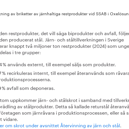
rkning av briketter av järnhaltiga restprodukter vid SSAB i Oxelösu
n restprodukter, det vill säga biprodukter och avfall, följe
n producerat stål. Järn- och ståltillverkningen i Sverige
erar knappt två miljoner ton restprodukter (2024) som ungef
delas i tre grupper:
4 % används externt, till exempel säljs som produkter.
7 % recirkuleras internt, till exempel återanvänds som råvara
roduktionsprocesserna.
9 % avfall som deponeras.
tom uppkommer järn- och stålskrot i samband med tillverk
rädling av stålprodukter. Detta så kallade returstål återan
öretagen som järnråvara i produktionsprocessen, eller så s
t vidare.
r om skrot under avsnittet Återvinning av järn och stål
.