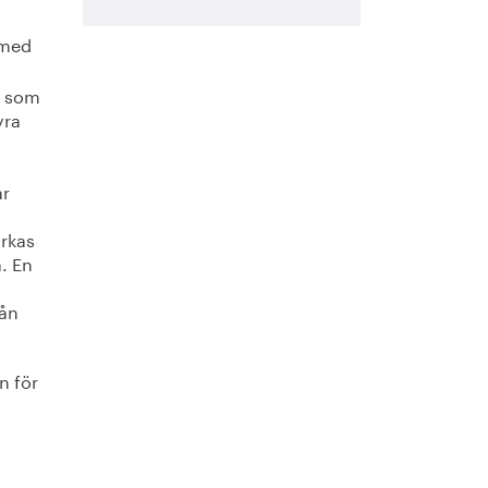
 med
in som
yra
ar
rkas
. En
rån
n för