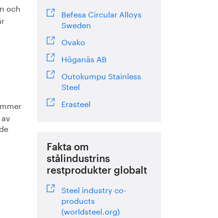
rn och
Befesa Circular Alloys
är
Sweden
Ovako
Höganäs AB
Outokumpu Stainless
Steel
Erasteel
kommer
 av
 de
Fakta om
d
stålindustrins
restprodukter globalt
Steel industry co-
products
(worldsteel.org)