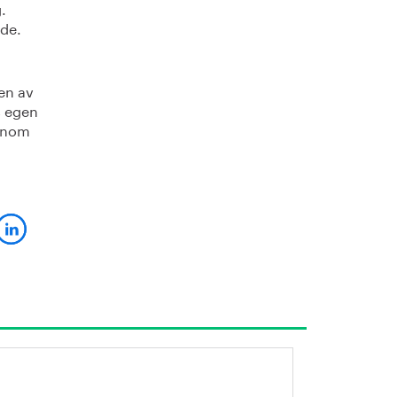
.
nde.
en av
s egen
 inom
kontorets teknikområde