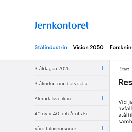
Stålindustrin
Vision 2050
Forsknin
Ståldagen 2025
Start
Res
Stålindustrins betydelse
Almedalsveckan
Vid j
avfal
40 över 40 och Årets Fe
stålt
samhä
Våra talespersoner