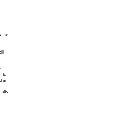
re ha
ill
h
nde
d är
n
blivit