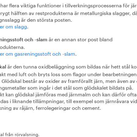
har flera viktiga funktioner i tillverkningsprocesserna för jä
Drygt hälften av restprodukterna är metallurgiska slagger, d
nsslagg är den största posten.
er om slagg
.
är en annan stor post bland
ningsstoft och -slam
rodukterna.
er om gasreningsstoft och -slam
.
är den tunna oxidbeläggning som bildas när hett stål 
kal
takt med luft och bryts loss som flagor under bearbetningen
. Glödskal består av oxider av framförallt järn, men även av
ngsmetaller som ingår i det stål som glödskalet bildats på.
kt kan glödskal jämföras med järnmalm och kan därför ofta
as i liknande tillämpningar, till exempel som järnråvara vi
rkning av råjärn, ferrolegeringar och cement.
al från rörvalsning.