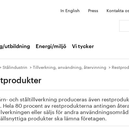
In English
Press
Kontakta o
Sök:
g/utbildning
Energi/miljö
Vi tycker
Stålindustrin
Tillverkning, användning, återvinning
Restprod
tprodukter
ärn- och ståltillverkning produceras även restproduk
l. Hela 80 procent av restprodukterna antingen åter
illverkningen eller säljs för andra användningsområd
llsnyttiga produkter ska lämna företagen.