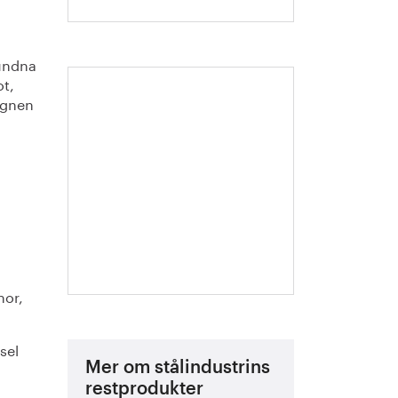
bundna
ot,
Handbok för
ugnen
restprodukter
nor,
sel
Mer om stålindustrins
restprodukter