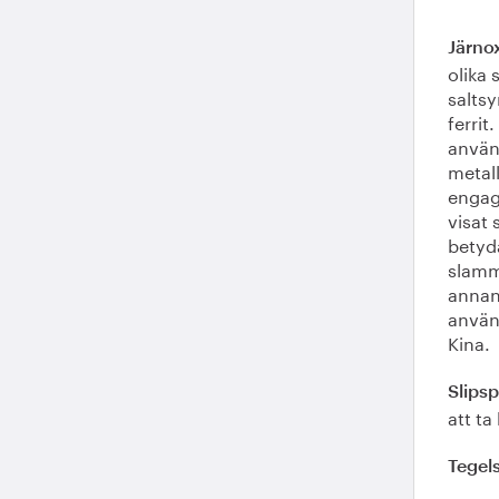
Järno
olika 
saltsy
ferrit
använ
metall
engag
visat 
betyd
slamm
annan 
använd
Kina.
Slips
att ta
Tegel