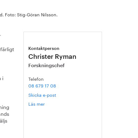
nd. Foto: Stig-Göran Nilsson.
r
ärligt
Kontaktperson
Christer Ryman
Forskningschef
 i
Telefon
08 679 17 08
Skicka e-post
Läs mer
om
ning
Christer
vänds
Ryman
äljs