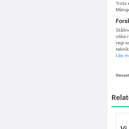
Trots 
Mängd
Fors
Stålin
olika 
regi 
tekni
Läs m
Senas
Relat
Vi