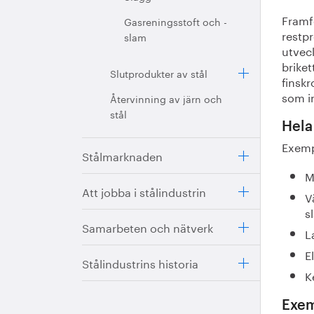
Framf
Gasreningsstoft och -
restp
slam
utveck
briket
Slutprodukter av stål
finskr
som in
Återvinning av järn och
stål
Hela
Exemp
Stålmarknaden
M
Att jobba i stålindustrin
V
s
Samarbeten och nätverk
L
E
Stålindustrins historia
K
Exem