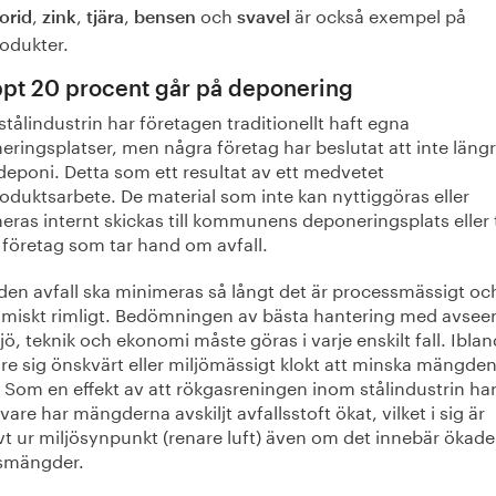
,
,
,
och
är också exempel på
orid
zink
tjära
bensen
svavel
rodukter.
pt 20 procent går på deponering
tålindustrin har företagen traditionellt haft egna
ringsplatser, men några företag har beslutat att inte läng
deponi. Detta som ett resultat av ett medvetet
oduktsarbete. De material som inte kan nyttiggöras eller
ras internt skickas till kommunens deponeringsplats eller t
 företag som tar hand om avfall.
en avfall ska minimeras så långt det är processmässigt oc
miskt rimligt. Bedömningen av bästa hantering med avsee
jö, teknik och ekonomi måste göras i varje enskilt fall. Iblan
re sig önskvärt eller miljömässigt klokt att minska mängde
: Som en effekt av att rökgasreningen inom stålindustrin har 
ivare har mängderna avskiljt avfallsstoft ökat, vilket i sig är
vt ur miljösynpunkt (renare luft) även om det innebär ökade
lsmängder.