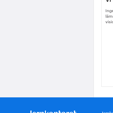
Ing
läm
visi