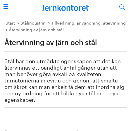
Sök
Stålindustrin
Start
Stålindustrin
Tillverkning, användning, återvinning
Återvinning av järn och stål
Vision 2050
Återvinning av järn och stål
Forskning/utbildning
Stål har den utmärkta egenskapen att det kan
Energi/miljö
återvinnas ett oändligt antal gånger utan att
man behöver göra avkall på kvaliteten.
Järnatomerna är eviga och genom att smälta
Vi tycker
om skrot kan man enkelt få dem att inordna sig
i en ny ordning för att bilda nya stål med nya
Publicerat
egenskaper.
Bildbank
Om oss