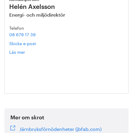
Helén Axelsson
Energi- och miljödirektör
Telefon
08 679 17 39
Skicka e-post
Läs mer
om
Helén
Axelsson
Mer om skrot
Järnbruksförnödenheter (jbfab.com)