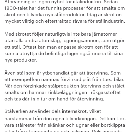
Återvinning är ingen nyhet för stålindustrin. Sedan
1800-talet har det funnits processer för att smälta om
skrot och tillverka nya stålprodukter. Idag är skrot en
mycket viktig och eftertraktad råvara för stålindustrin.
Med skrotet följer naturligtvis inte bara järnatomer
utan alla andra atomslag, legeringsämnen, som utgör
ett stål. Oftast kan man anpassa skrotmixen för att
kunna utnyttja de befintliga legeringsämnena till sina
nya produkter.
Även stål som är ytbehandlat går att återvinna. Som
ett exempel kan nämnas förzinkad plåt från t.ex. bilar.
När den förzinkade stålprodukten återvinns och stålet
smälts om hamnar zinkbeläggningen i rökgasstoftet
och tas där i sin tur om hand för återvinning.
Stålverken använder dels
vilket
internskrot,
härstammar från den egna tillverkningen. Det kan t.ex.
vara stålrester från skänkar och ugnar eller bortklippta
bitar från stränggjutning och valsning. Dels används