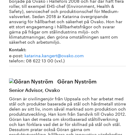
började på Ovako i Hällefors 2008 och har där haft flera
roller, till exempel EHS-chef (Environment, Health &
Safety), servicechef och produktionschef för Medium-
valsverket. Sedan 2018 är Katarina övergripande
ansvarig för hållbarhet och säkerhet på Ovako. Hon har
ett stort engagemang i hållbarhetsfrågor och svarar
gärna på frågar om stålindustrins miljö- och
klimatutmaningar, den gröna omställningen samt om
säkerhet och arbetsmiljö.
Kontakt:
e-post:
katarina.kangert@ovako.com
telefon: 08 622 13 00 (vxl.)
Göran Nyström
Senior Advisor, Ovako
Göran är civilingenjör från Uppsala och har arbetat med
stål och produkter baserade på stål och hårdmetall större
delen av sitt liv, inom såväl marknad som produktion och
produktutveckling. Han kom från Sandvik till Ovako 2012.
Göran kan det mesta om skrotbaserad ståltillverkning
och kan förklara vad det är för skillnad på stål och stål.
Dessutom pratar också Göran gärna om
produktutveckling, hållbara och innovativa värdekedjor