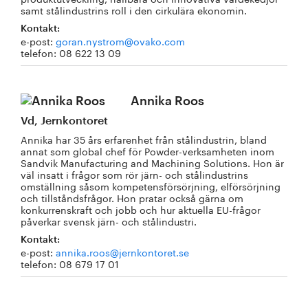
samt stålindustrins roll i den cirkulära ekonomin.
Kontakt:
e-post:
goran.nystrom@ovako.com
telefon: 08 622 13 09
Annika Roos
Vd, Jernkontoret
Annika har 35 års erfarenhet från stålindustrin, bland
annat som global chef för Powder-verksamheten inom
Sandvik Manufacturing and Machining Solutions. Hon är
väl insatt i frågor som rör järn- och stålindustrins
omställning såsom kompetensförsörjning, elförsörjning
och tillståndsfrågor. Hon pratar också gärna om
konkurrenskraft och jobb och hur aktuella EU-frågor
påverkar svensk järn- och stålindustri.
Kontakt:
e-post:
annika.roos@jernkontoret.se
telefon: 08 679 17 01