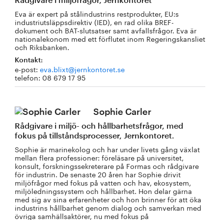
Rådgivare i miljöfrågor, Jernkontoret
Eva är expert på stålindustrins restprodukter, EU:s
industriutsläppsdirektiv (IED), en rad olika BREF-
dokument och BAT-slutsatser samt avfallsfrågor. Eva är
nationalekonom med ett förflutet inom Regeringskansliet
och Riksbanken.
Kontakt:
e-post:
eva.blixt@jernkontoret.se
telefon: 08 679 17 95
Sophie Carler
Rådgivare i miljö- och hållbarhetsfrågor, med
fokus på tillståndsprocesser, Jernkontoret.
Sophie är marinekolog och har under livets gång växlat
mellan flera professioner: föreläsare på universitet,
konsult, forskningssekreterare på Formas och rådgivare
för industrin. De senaste 20 åren har Sophie drivit
miljöfrågor med fokus på vatten och hav, ekosystem,
miljöledningssystem och hållbarhet. Hon delar gärna
med sig av sina erfarenheter och hon brinner för att öka
industrins hållbarhet genom dialog och samverkan med
övriga samhällsaktörer, nu med fokus på