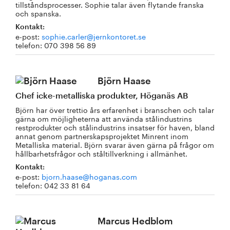
tillståndsprocesser. Sophie talar även flytande franska
och spanska.
Kontakt:
e-post:
sophie.carler@jernkontoret.se
telefon: 070 398 56 89
Björn Haase
Chef icke-metalliska produkter, Höganäs AB
Björn har över trettio års erfarenhet i branschen och talar
gärna om möjligheterna att använda stålindustrins
restprodukter och stålindustrins insatser för haven, bland
annat genom partnerskapsprojektet Minrent inom
Metalliska material. Björn svarar även gärna på frågor om
hållbarhetsfrågor och ståltillverkning i allmänhet.
Kontakt:
e-post:
bjorn.haase@hoganas.com
telefon: 042 33 81 64
Marcus Hedblom