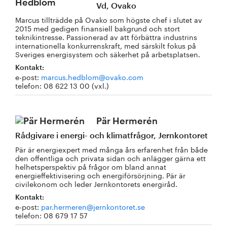
Vd, Ovako
Marcus tillträdde på Ovako som högste chef i slutet av
2015 med gedigen finansiell bakgrund och stort
teknikintresse. Passionerad av att förbättra industrins
internationella konkurrenskraft, med särskilt fokus på
Sveriges energisystem och säkerhet på arbetsplatsen.
Kontakt:
e-post:
marcus.hedblom@ovako.com
telefon: 08 622 13 00 (vxl.)
Pär Hermerén
Rådgivare i energi- och klimatfrågor, Jernkontoret
Pär är energiexpert med många års erfarenhet från både
den offentliga och privata sidan och anlägger gärna ett
helhetsperspektiv på frågor om bland annat
energieffektivisering och energiförsörjning. Pär är
civilekonom och leder Jernkontorets energiråd.
Kontakt:
e-post:
par.hermeren@jernkontoret.se
telefon: 08 679 17 57