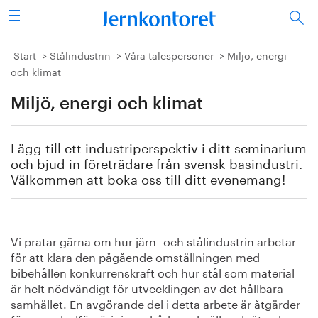
Sök
Stålindustrin
Start
Stålindustrin
Våra talespersoner
Miljö, energi
och klimat
Vision 2050
Miljö, energi och klimat
Forskning/utbildning
Lägg till ett industriperspektiv i ditt seminarium
Energi/miljö
och bjud in företrädare från svensk basindustri.
Välkommen att boka oss till ditt evenemang!
Vi tycker
Publicerat
Vi pratar gärna om hur järn- och stålindustrin arbetar
för att klara den pågående omställningen med
Bildbank
bibehållen konkurrenskraft och hur stål som material
är helt nödvändigt för utvecklingen av det hållbara
Om oss
samhället. En avgörande del i detta arbete är åtgärder