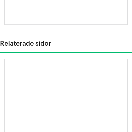
Jansson
Relaterade sidor
Stålindustrins klimatfärdplan