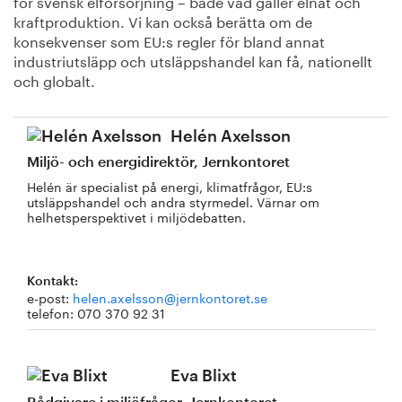
för svensk elförsörjning – både vad gäller elnät och
kraftproduktion. Vi kan också berätta om de
konsekvenser som EU:s regler för bland annat
industriutsläpp och utsläppshandel kan få, nationellt
och globalt.
Helén Axelsson
Miljö- och energidirektör, Jernkontoret
Helén är specialist på energi, klimatfrågor, EU:s
utsläppshandel och andra styrmedel. Värnar om
helhetsperspektivet i miljödebatten.
Kontakt:
e-post:
helen.axelsson@jernkontoret.se
telefon: 070 370 92 31
Eva Blixt