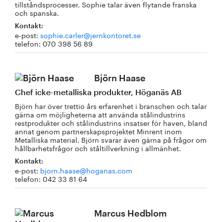
tillståndsprocesser. Sophie talar även flytande franska
och spanska.
Kontakt:
e-post:
sophie.carler@jernkontoret.se
telefon: 070 398 56 89
Björn Haase
Chef icke-metalliska produkter, Höganäs AB
Björn har över trettio års erfarenhet i branschen och talar
gärna om möjligheterna att använda stålindustrins
restprodukter och stålindustrins insatser för haven, bland
annat genom partnerskapsprojektet Minrent inom
Metalliska material. Björn svarar även gärna på frågor om
hållbarhetsfrågor och ståltillverkning i allmänhet.
Kontakt:
e-post:
bjorn.haase@hoganas.com
telefon: 042 33 81 64
Marcus Hedblom