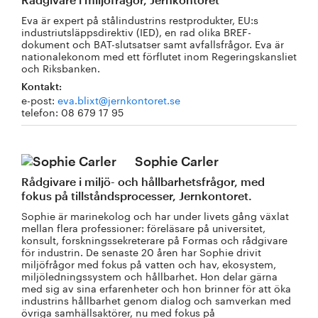
Rådgivare i miljöfrågor, Jernkontoret
Eva är expert på stålindustrins restprodukter, EU:s
industriutsläppsdirektiv (IED), en rad olika BREF-
dokument och BAT-slutsatser samt avfallsfrågor. Eva är
nationalekonom med ett förflutet inom Regeringskansliet
och Riksbanken.
Kontakt:
e-post:
eva.blixt@jernkontoret.se
telefon: 08 679 17 95
Sophie Carler
Rådgivare i miljö- och hållbarhetsfrågor, med
fokus på tillståndsprocesser, Jernkontoret.
Sophie är marinekolog och har under livets gång växlat
mellan flera professioner: föreläsare på universitet,
konsult, forskningssekreterare på Formas och rådgivare
för industrin. De senaste 20 åren har Sophie drivit
miljöfrågor med fokus på vatten och hav, ekosystem,
miljöledningssystem och hållbarhet. Hon delar gärna
med sig av sina erfarenheter och hon brinner för att öka
industrins hållbarhet genom dialog och samverkan med
övriga samhällsaktörer, nu med fokus på