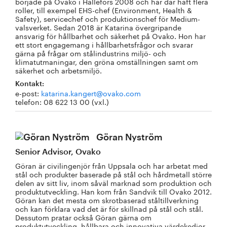
började på Ovako i Hällefors 2008 och har där haft flera
roller, till exempel EHS-chef (Environment, Health &
Safety), servicechef och produktionschef för Medium-
valsverket. Sedan 2018 är Katarina övergripande
ansvarig för hållbarhet och säkerhet på Ovako. Hon har
ett stort engagemang i hållbarhetsfrågor och svarar
gärna på frågar om stålindustrins miljö- och
klimatutmaningar, den gröna omställningen samt om
säkerhet och arbetsmiljö.
Kontakt:
e-post:
katarina.kangert@ovako.com
telefon: 08 622 13 00 (vxl.)
Göran Nyström
Senior Advisor, Ovako
Göran är civilingenjör från Uppsala och har arbetat med
stål och produkter baserade på stål och hårdmetall större
delen av sitt liv, inom såväl marknad som produktion och
produktutveckling. Han kom från Sandvik till Ovako 2012.
Göran kan det mesta om skrotbaserad ståltillverkning
och kan förklara vad det är för skillnad på stål och stål.
Dessutom pratar också Göran gärna om
produktutveckling, hållbara och innovativa värdekedjor