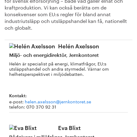
för svensk elförsörjning – både vad gäller elnät och
kraftproduktion. Vi kan också berätta om de
konsekvenser som EU:s regler för bland annat
industriutsläpp och utsläppshandel kan få, nationellt
och globalt.
Helén Axelsson
Miljö- och energidirektör, Jernkontoret
Helén är specialist på energi, klimatfrågor, EU:s
utsläppshandel och andra styrmedel. Värnar om
helhetsperspektivet i miljödebatten.
Kontakt:
e-post:
helen.axelsson@jernkontoret.se
telefon: 070 370 92 31
Eva Blixt