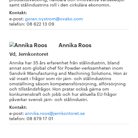
samt stålindustrins roll i den cirkulära ekonomin.
Kontakt:
e-post:
goran.nystrom@ovako.com
telefon: 08 622 13 09
Annika Roos
Vd, Jernkontoret
Annika har 35 års erfarenhet från stålindustrin, bland
annat som global chef för Powder-verksamheten inom
Sandvik Manufacturing and Machining Solutions. Hon är
väl insatt i frågor som rör järn- och stålindustrins
omställning såsom kompetensförsörjning, elförsörjning
och tillståndsfrågor. Hon pratar också gärna om
konkurrenskraft och jobb och hur aktuella EU-frågor
påverkar svensk järn- och stålindustri.
Kontakt:
e-post:
annika.roos@jernkontoret.se
telefon: 08 679 17 01