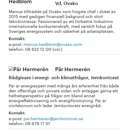
Vd, Ovako
Marcus tillträdde på Ovako som högste chef i slutet av
2015 med gedigen finansiell bakgrund och stort
teknikintresse. Passionerad av att förbättra industrins
internationella konkurrenskraft, med särskilt fokus på
Sveriges energisystem och säkerhet på arbetsplatsen.
Kontakt:
e-post:
marcus.hedblom@ovako.com
telefon: 08 622 13 00 (vxl.)
Pär Hermerén
Rådgivare i energi- och klimatfrågor, Jernkontoret
Pär är energiexpert med många års erfarenhet från både
den offentliga och privata sidan och anlägger gärna ett
helhetsperspektiv på frågor om bland annat
energieffektivisering och energiförsörjning. Pär är
civilekonom och leder Jernkontorets energiråd.
Kontakt:
e-post:
par.hermeren@jernkontoret.se
telefon: 08 679 17 57