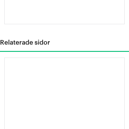
Jansson
Relaterade sidor
Stålindustrins klimatfärdplan