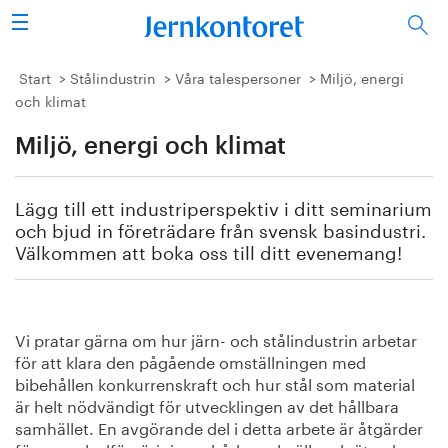
Sök
Stålindustrin
Start
Stålindustrin
Våra talespersoner
Miljö, energi
och klimat
Vision 2050
Miljö, energi och klimat
Forskning/utbildning
Lägg till ett industriperspektiv i ditt seminarium
Energi/miljö
och bjud in företrädare från svensk basindustri.
Välkommen att boka oss till ditt evenemang!
Vi tycker
Publicerat
Vi pratar gärna om hur järn- och stålindustrin arbetar
för att klara den pågående omställningen med
Bildbank
bibehållen konkurrenskraft och hur stål som material
är helt nödvändigt för utvecklingen av det hållbara
Om oss
samhället. En avgörande del i detta arbete är åtgärder