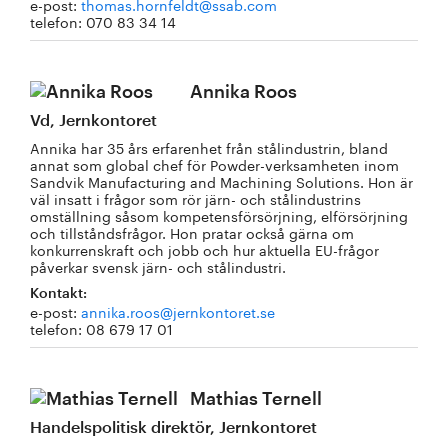
e-post:
thomas.hornfeldt@ssab.com
telefon: 070 83 34 14
Annika Roos
Vd, Jernkontoret
Annika har 35 års erfarenhet från stålindustrin, bland
annat som global chef för Powder-verksamheten inom
Sandvik Manufacturing and Machining Solutions. Hon är
väl insatt i frågor som rör järn- och stålindustrins
omställning såsom kompetensförsörjning, elförsörjning
och tillståndsfrågor. Hon pratar också gärna om
konkurrenskraft och jobb och hur aktuella EU-frågor
påverkar svensk järn- och stålindustri.
Kontakt:
e-post:
annika.roos@jernkontoret.se
telefon: 08 679 17 01
Mathias Ternell
Handelspolitisk direktör, Jernkontoret