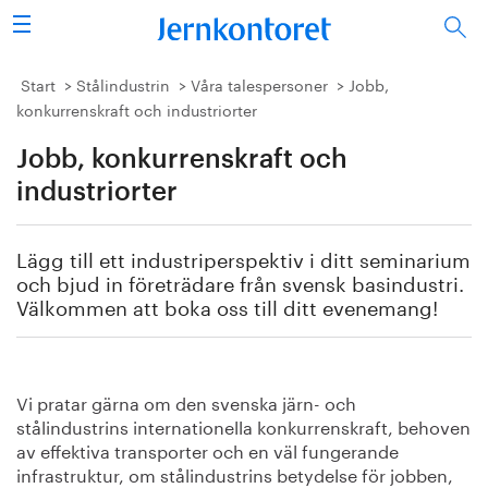
Sök
Stålindustrin
Start
Stålindustrin
Våra talespersoner
Jobb,
konkurrenskraft och industriorter
Vision 2050
Jobb, konkurrenskraft och
Forskning/utbildning
industriorter
Energi/miljö
Lägg till ett industriperspektiv i ditt seminarium
och bjud in företrädare från svensk basindustri.
Vi tycker
Välkommen att boka oss till ditt evenemang!
Publicerat
Vi pratar gärna om den svenska järn- och
Bildbank
stålindustrins internationella konkurrenskraft, behoven
av effektiva transporter och en väl fungerande
Om oss
infrastruktur, om stålindustrins betydelse för jobben,