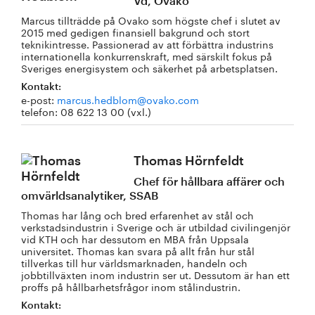
Vd, Ovako
Marcus tillträdde på Ovako som högste chef i slutet av
2015 med gedigen finansiell bakgrund och stort
teknikintresse. Passionerad av att förbättra industrins
internationella konkurrenskraft, med särskilt fokus på
Sveriges energisystem och säkerhet på arbetsplatsen.
Kontakt:
e-post:
marcus.hedblom@ovako.com
telefon: 08 622 13 00 (vxl.)
Thomas Hörnfeldt
Chef för hållbara affärer och
omvärldsanalytiker, SSAB
Thomas har lång och bred erfarenhet av stål och
verkstadsindustrin i Sverige och är utbildad civilingenjör
vid KTH och har dessutom en MBA från Uppsala
universitet. Thomas kan svara på allt från hur stål
tillverkas till hur världsmarknaden, handeln och
jobbtillväxten inom industrin ser ut. Dessutom är han ett
proffs på hållbarhetsfrågor inom stålindustrin.
Kontakt: