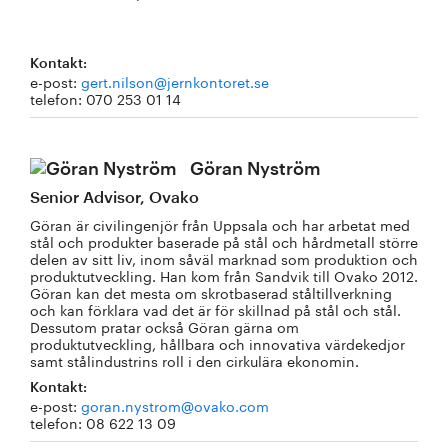
Kontakt:
e-post:
gert.nilson@jernkontoret.se
telefon: 070 253 01 14
Göran Nyström
Senior Advisor, Ovako
Göran är civilingenjör från Uppsala och har arbetat med
stål och produkter baserade på stål och hårdmetall större
delen av sitt liv, inom såväl marknad som produktion och
produktutveckling. Han kom från Sandvik till Ovako 2012.
Göran kan det mesta om skrotbaserad ståltillverkning
och kan förklara vad det är för skillnad på stål och stål.
Dessutom pratar också Göran gärna om
produktutveckling, hållbara och innovativa värdekedjor
samt stålindustrins roll i den cirkulära ekonomin.
Kontakt:
e-post:
goran.nystrom@ovako.com
telefon: 08 622 13 09