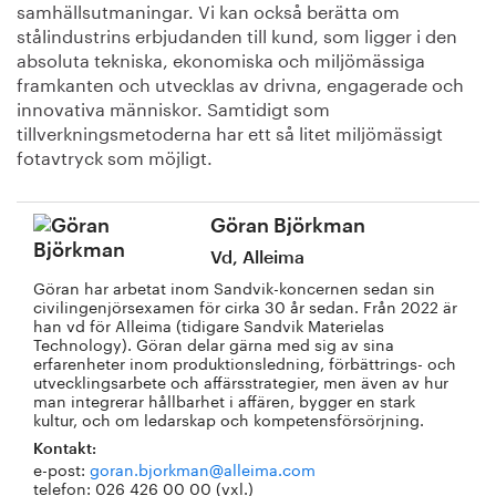
samhällsutmaningar. Vi kan också berätta om
stålindustrins erbjudanden till kund, som ligger i den
absoluta tekniska, ekonomiska och miljömässiga
framkanten och utvecklas av drivna, engagerade och
innovativa människor. Samtidigt som
tillverkningsmetoderna har ett så litet miljömässigt
fotavtryck som möjligt.
Göran Björkman
Vd, Alleima
Göran har arbetat inom Sandvik-koncernen sedan sin
civilingenjörsexamen för cirka 30 år sedan. Från 2022 är
han vd för Alleima (tidigare Sandvik Materielas
Technology). Göran delar gärna med sig av sina
erfarenheter inom produktionsledning, förbättrings- och
utvecklingsarbete och affärsstrategier, men även av hur
man integrerar hållbarhet i affären, bygger en stark
kultur, och om ledarskap och kompetensförsörjning.
Kontakt:
e-post:
goran.bjorkman@alleima.com
telefon: 026 426 00 00 (vxl.)