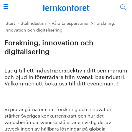
Sök
Stålindustrin
Start
Stålindustrin
Våra talespersoner
Forskning,
innovation och digitalisering
Vision 2050
Forskning, innovation och
Forskning/utbildning
digitalisering
Energi/miljö
Lägg till ett industriperspektiv i ditt seminarium
och bjud in företrädare från svensk basindustri.
Vi tycker
Välkommen att boka oss till ditt evenemang!
Publicerat
Vi pratar gärna om hur forskning och innovation
Bildbank
stärker Sveriges konkurrenskraft och hur det
världsberömda svenska stålet är en viktig del av
Om oss
utvecklingen av hållbara lösningar på globala