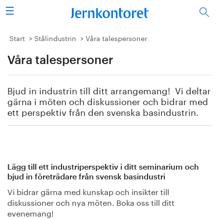
Sök
Stålindustrin
Start
Stålindustrin
Våra talespersoner
Våra talespersoner
Vision 2050
Forskning/utbildning
Bjud in industrin till ditt arrangemang! Vi deltar
gärna i möten och diskussioner och bidrar med
Energi/miljö
ett perspektiv från den svenska basindustrin.
Vi tycker
Publicerat
Lägg till ett industriperspektiv i ditt seminarium och
bjud in företrädare från svensk basindustri
Bildbank
Vi bidrar gärna med kunskap och insikter till
diskussioner och nya möten. Boka oss till ditt
Om oss
evenemang!