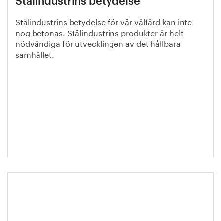
Stålindustrins betydelse
Stålindustrins betydelse för vår välfärd kan inte
nog betonas. Stålindustrins produkter är helt
nödvändiga för utvecklingen av det hållbara
samhället.
Stålindustrins vision 2050: Stål
formar en bättre framtid