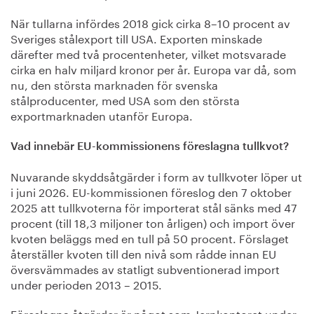
När tullarna infördes 2018 gick cirka 8–10 procent av
Sveriges stålexport till USA. Exporten minskade
därefter med två procentenheter, vilket motsvarade
cirka en halv miljard kronor per år. Europa var då, som
nu, den största marknaden för svenska
stålproducenter, med USA som den största
exportmarknaden utanför Europa.
Vad innebär EU-kommissionens föreslagna tullkvot?
Nuvarande skyddsåtgärder i form av tullkvoter löper ut
i juni 2026. EU-kommissionen föreslog den 7 oktober
2025 att tullkvoterna för importerat stål sänks med 47
procent (till 18,3 miljoner ton årligen) och import över
kvoten beläggs med en tull på 50 procent. Förslaget
återställer kvoten till den nivå som rådde innan EU
översvämmades av statligt subventionerad import
under perioden 2013 – 2015.
Föreslagna åtgärder är något som Jernkontoret under