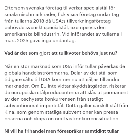
Eftersom svenska företag tillverkar specialstål för
smala nischmarknader, fick vissa företag undantag
från tullarna 2018 då USA:s tillverkningsföretag
behövde svenskt specialstål, exempelvis den
amerikanska bilindustrin. Vid införandet av tullarna i
mars 2025 gavs inga undantag.
Vad är det som gjort att tullkvoter behövs just nu?
När en stor marknad som USA inför tullar påverkas de
globala handelsströmmarna. Delar av det stål som
tidigare sålts till USA kommer nu att säljas till andra
marknader. Om EU inte vidtar skyddsåtgärder, riskerar
de europeiska stålproducenterna att slås ut permanent
av den oschyssta konkurrensen från statligt
subventionerat importstål. Detta gäller särskilt stål från
Kina, som genom statliga subventioner kan pressa
priserna och skapa en orättvis konkurrenssituation.
Ni vill ha frihandel men förespråkar samtidigt tullar