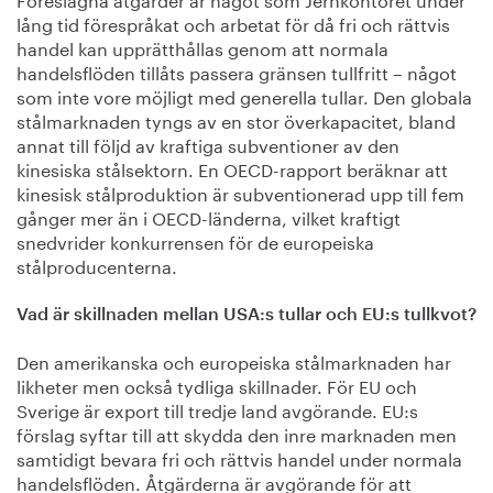
lång tid förespråkat och arbetat för då fri och rättvis
handel kan upprätthållas genom att normala
handelsflöden tillåts passera gränsen tullfritt – något
som inte vore möjligt med generella tullar. Den globala
stålmarknaden tyngs av en stor överkapacitet, bland
annat till följd av kraftiga subventioner av den
kinesiska stålsektorn. En OECD-rapport beräknar att
kinesisk stålproduktion är subventionerad upp till fem
gånger mer än i OECD-länderna, vilket kraftigt
snedvrider konkurrensen för de europeiska
stålproducenterna.
Vad är skillnaden mellan USA:s tullar och EU:s tullkvot?
Den amerikanska och europeiska stålmarknaden har
likheter men också tydliga skillnader. För EU och
Sverige är export till tredje land avgörande. EU:s
förslag syftar till att skydda den inre marknaden men
samtidigt bevara fri och rättvis handel under normala
handelsflöden. Åtgärderna är avgörande för att