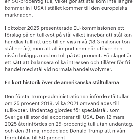
en 50-procentig tull, vilket gör att stål som inte längre
kommer in i USA i stället kommer till den europeiska
marknaden.
I oktober 2025 presenterade EU-kommissionen ett
förslag på en tullkvot på stål vilket innebär att stål kan
handlas tullfritt upp till en viss nivå (18,3 miljoner ton
stål per år), men att all import som går utöver den
nivån beläggs med en tull på 50 procent. Förslaget är
ett sätt att balansera olika intressen och tillåter för fri
handel med stål vid normala handelsvolymer.
En kort historik över de amerikanska ståltullarna
Den första Trump-administrationen införde ståltullar
om 25 procent 2018, vilka 2021 omvandlades till
tullkvoter. Undantag gjordes för specialstål, som
Sverige till stor del exporterar till USA. Den 12 mars
2025 återinfördes en 25-procentig tull utan undantag,
och den 31 maj meddelade Donald Trump att nivån
fördubblas till 50 procent.