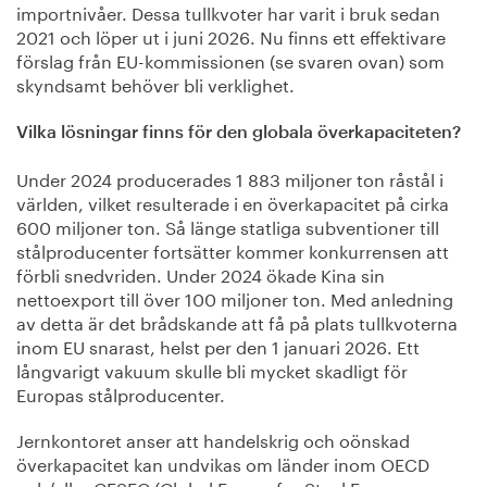
importnivåer. Dessa tullkvoter har varit i bruk sedan
2021 och löper ut i juni 2026. Nu finns ett effektivare
förslag från EU-kommissionen (se svaren ovan) som
skyndsamt behöver bli verklighet.
Vilka lösningar finns för den globala överkapaciteten?
Under 2024 producerades 1 883 miljoner ton råstål i
världen, vilket resulterade i en överkapacitet på cirka
600 miljoner ton. Så länge statliga subventioner till
stålproducenter fortsätter kommer konkurrensen att
förbli snedvriden. Under 2024 ökade Kina sin
nettoexport till över 100 miljoner ton. Med anledning
av detta är det brådskande att få på plats tullkvoterna
inom EU snarast, helst per den 1 januari 2026. Ett
långvarigt vakuum skulle bli mycket skadligt för
Europas stålproducenter.
Jernkontoret anser att handelskrig och oönskad
överkapacitet kan undvikas om länder inom OECD
och/eller GFSEC (Global Forum for Steel Excess