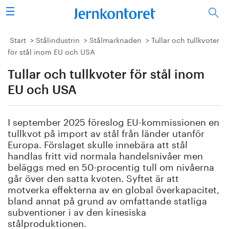
Sök
Stålindustrin
Start
Stålindustrin
Stålmarknaden
Tullar och tullkvoter
för stål inom EU och USA
Vision 2050
Tullar och tullkvoter för stål inom
Forskning/utbildning
EU och USA
Energi/miljö
I september 2025 föreslog EU-kommissionen en
tullkvot på import av stål från länder utanför
Vi tycker
Europa. Förslaget skulle innebära att stål
handlas fritt vid normala handelsnivåer men
beläggs med en 50-procentig tull om nivåerna
Publicerat
går över den satta kvoten. Syftet är att
motverka effekterna av en global överkapacitet,
Bildbank
bland annat på grund av omfattande statliga
subventioner i av den kinesiska
Om oss
stålproduktionen.