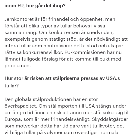
inom EU, hur går det ihop?
Jernkontoret är för frihandel och öppenhet, men
förstår att olika typer av tullar behövs i vissa
sammanhang. Om konkurrensen är snedvriden,
exempelvis genom statligt stöd, är det nödvändigt att
införa tullar som neutraliserar detta stöd och skapar
rättvisa konkurrensvillkor. EU-kommissionen har nu
lämnat fullgoda förslag för att komma till bukt med
problemen.
Hur stor är risken att stålpriserna pressas av USA:s
tullar?
Den globala stålproduktionen har en stor
överkapacitet. Om stålimporten till USA stängs under
en längre tid finns en risk att ännu mer stål söker sig till
Europa, som är mer frihandelsvänligt. Skyddsåtgärder
som motverkar detta har tidigare varit tullkvoter, det
vill säga tullar på volymer som överstiger normala