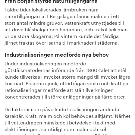
Från början styrde naturtillgångarna
I äldre tider lokaliserades järnbruken nära
naturtillgångarna. I Bergslagen fanns malmen i ett
stort antal mindre gruvor, vattenkraft utnyttjades till
att driva blåsbälgar och hammare, och träkol fick man
ur de stora skogarna. På vintern kunde det färdiga
järnet fraktas över isarna till marknader i städerna.
Industrialiseringen medförde nya behov
Under industrialiseringen medförde
götstålsmetodernas införande från 1860-talet att stål
kunde tillverkas i mycket större mängd till mycket lägre
kostnad. Priserna sjönk, efterfrågan växte och kraftiga
rationaliseringar medförde att ståltillverkningen
koncentrerades till större anläggningar på färre orter.
De faktorer som påverkade lokaliseringen ändrade
karaktär. Kraft, malm och kol behövdes alltjämt. Närhet
till vattendragen minskade i betydelse i takt med
elektrifieringen, samtidigt som malm och kol