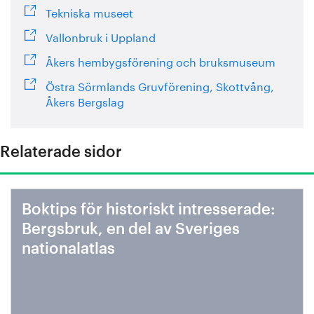
Tekniska museet
Vallonbruk i Uppland
Åkers hembygsförening och bruksmuseum
Östra Sörmlands Gruvförening, Skottvång,
Åkers Bergslag
Relaterade sidor
Boktips för historiskt intresserade:
Bergsbruk, en del av Sveriges
nationalatlas