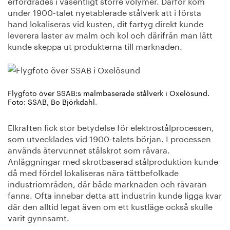
erfordrades i väsentligt större volymer. Därför kom
under 1900-talet nyetablerade stålverk att i första
hand lokaliseras vid kusten, dit fartyg direkt kunde
leverera laster av malm och kol och därifrån man lätt
kunde skeppa ut produkterna till marknaden.
Flygfoto över SSAB:s malmbaserade stålverk i Oxelösund.
Foto: SSAB, Bo Björkdahl
.
Elkraften fick stor betydelse för elektrostålprocessen,
som utvecklades vid 1900-talets början. I processen
används återvunnet stålskrot som råvara.
Anläggningar med skrotbaserad stålproduktion kunde
då med fördel lokaliseras nära tättbefolkade
industriområden, där både marknaden och råvaran
fanns. Ofta innebar detta att industrin kunde ligga kvar
där den alltid legat även om ett kustläge också skulle
varit gynnsamt.