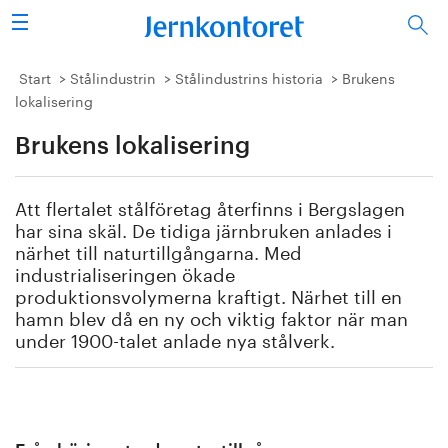
Sök
Stålindustrin
Start
Stålindustrin
Stålindustrins historia
Brukens
lokalisering
Vision 2050
Brukens lokalisering
Forskning/utbildning
Att flertalet stålföretag återfinns i Bergslagen
Energi/miljö
har sina skäl. De tidiga järnbruken anlades i
närhet till naturtillgångarna. Med
industrialiseringen ökade
Vi tycker
produktionsvolymerna kraftigt. Närhet till en
hamn blev då en ny och viktig faktor när man
Publicerat
under 1900-talet anlade nya stålverk.
Bildbank
Om oss