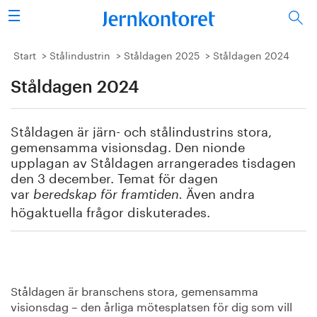
Sök
Stålindustrin
Start
Stålindustrin
Ståldagen 2025
Ståldagen 2024
Ståldagen 2024
Vision 2050
Forskning/utbildning
Ståldagen är järn- och stålindustrins stora,
gemensamma visionsdag. Den nionde
Energi/miljö
upplagan av Ståldagen arrangerades tisdagen
den 3 december. Temat för dagen
var
Även andra
Vi tycker
beredskap för framtiden.
högaktuella frågor diskuterades.
Publicerat
Bildbank
Ståldagen är branschens stora, gemensamma
Om oss
visionsdag – den årliga mötesplatsen för dig som vill