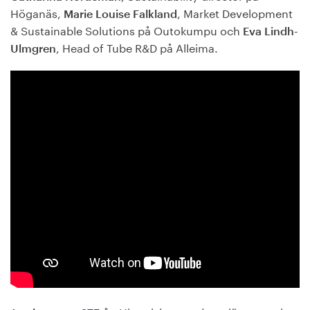
Höganäs,
, Market Development
Marie Louise Falkland
& Sustainable Solutions på Outokumpu och
Eva Lindh-
, Head of Tube R&D på Alleima.
Ulmgren