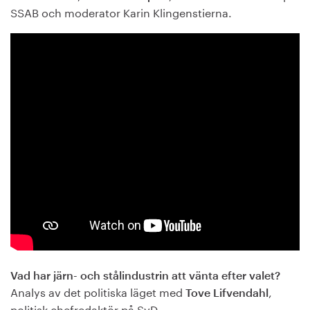
SSAB och moderator Karin Klingenstierna.
Vad har järn- och stålindustrin att vänta efter valet?
Analys av det politiska läget med
,
Tove Lifvendahl
politisk chefredaktör på SvD.