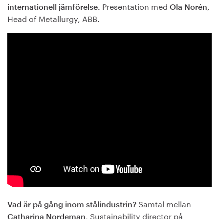
Presentation med
,
internationell jämförelse.
Ola Norén
Head of Metallurgy, ABB.
Samtal mellan
Vad är på gång inom stålindustrin?
, Sustainability director på
Catharina Nordeman