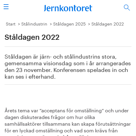
Sök
Stålindustrin
Start
Stålindustrin
Ståldagen 2025
Ståldagen 2022
Ståldagen 2022
Vision 2050
Forskning/utbildning
Ståldagen är järn- och stålindustrins stora,
gemensamma visionsdag som i år arrangerades
Energi/miljö
den 23 november. Konferensen spelades in och
kan ses i efterhand.
Vi tycker
Publicerat
Årets tema var ”acceptans för omställning” och under
Bildbank
dagen diskuterades frågor om hur olika
samhällsaktörer tillsammans kan skapa förutsättningar
Om oss
för en lyckad omställning och vad som krävs från