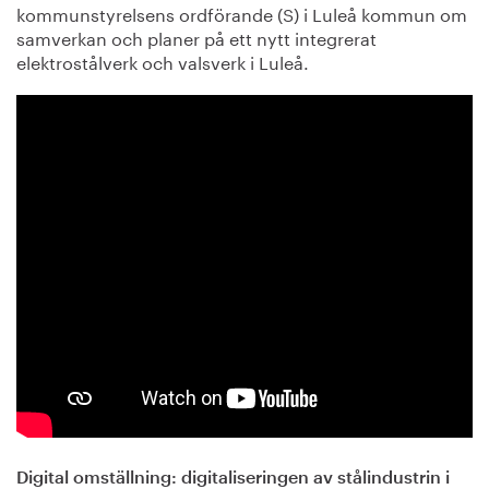
kommunstyrelsens ordförande (S) i Luleå kommun om
samverkan och planer på ett nytt integrerat
elektrostålverk och valsverk i Luleå.
Digital omställning: digitaliseringen av stålindustrin i