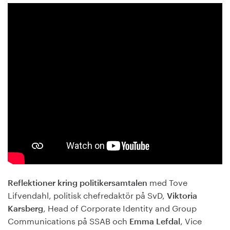
med Tove
Reflektioner kring politikersamtalen
Lifvendahl, politisk chefredaktör på SvD,
Viktoria
, Head of Corporate Identity and Group
Karsberg
Communications på SSAB och
, Vice
Emma Lefdal