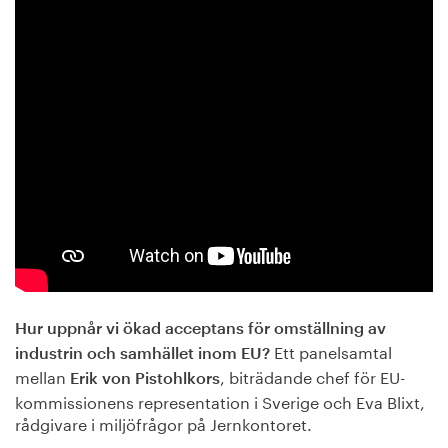
Hur uppnår vi ökad acceptans för omställning av
Ett panelsamtal
industrin och samhället inom EU?
mellan
, biträdande chef för EU-
Erik von Pistohlkors
kommissionens representation i Sverige och Eva Blixt,
rådgivare i miljöfrågor på Jernkontoret.