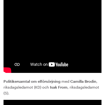
med
,
Politikersamtal om elförsörjning
Camilla Brodin
riksdagsledamot (KD) och
, riksdagsledamot
Isak From
(S).