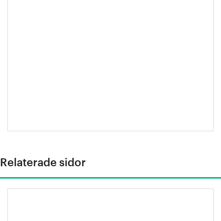
Relaterade sidor
Stålindustrins klimatfärdplan