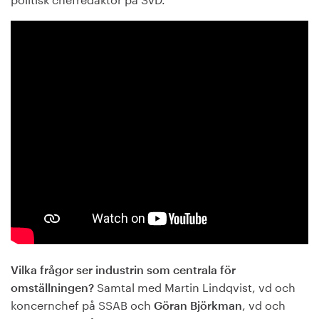
Vilka frågor ser industrin som centrala för
Samtal med Martin Lindqvist, vd och
omställningen?
koncernchef på SSAB och
, vd och
Göran Björkman