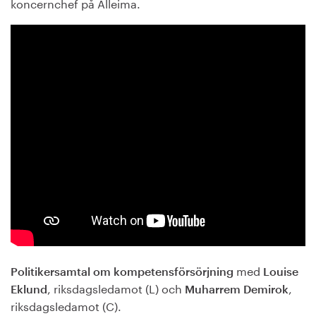
koncernchef på Alleima.
med
Politikersamtal om kompetensförsörjning
Louise
, riksdagsledamot (L) och
,
Eklund
Muharrem Demirok
riksdagsledamot (C).