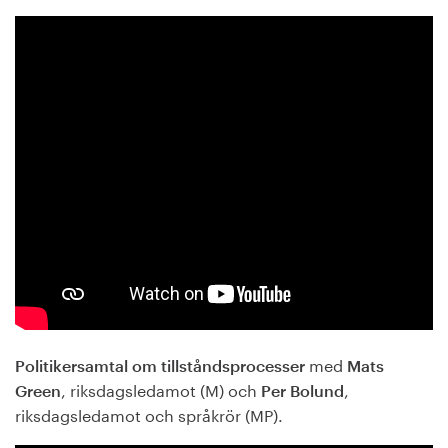
med
Politikersamtal om tillståndsprocesser
Mats
, riksdagsledamot (M) och
,
Green
Per Bolund
riksdagsledamot och språkrör (MP).