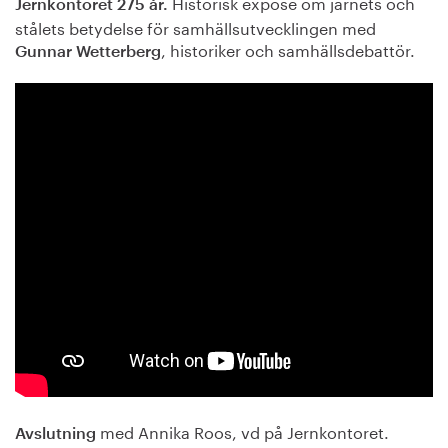
Historisk exposé om järnets och
Jernkontoret 275 år.
stålets betydelse för samhällsutvecklingen med
, historiker och samhällsdebattör.
Gunnar Wetterberg
med Annika Roos, vd på Jernkontoret.
Avslutning