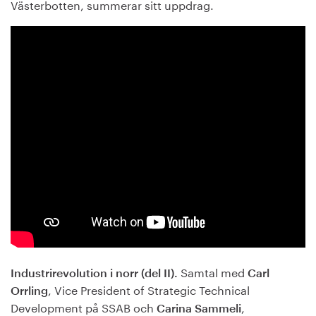
Västerbotten, summerar sitt uppdrag.
Samtal med
Industrirevolution i norr (del II).
Carl
, Vice President of Strategic Technical
Orrling
Development på SSAB och
,
Carina Sammeli