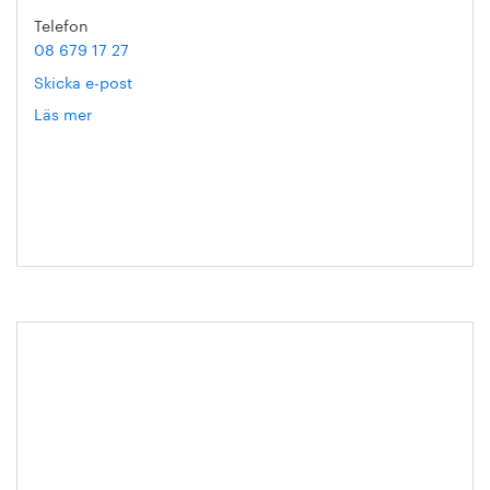
Telefon
08 679 17 27
Skicka e-post
Läs mer
om
Hanna
Escobar-
Jansson
Dags att anmäla sig till Ståldagen
2024