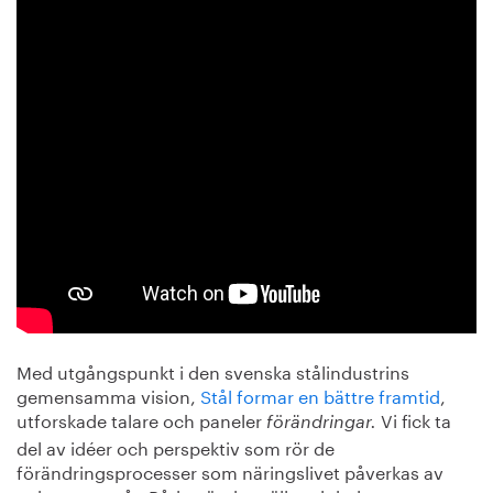
Med utgångspunkt i den svenska stålindustrins
gemensamma vision,
Stål formar en bättre framtid
,
utforskade talare och paneler
Vi fick ta
förändringar.
del av idéer och perspektiv som rör de
förändringsprocesser som näringslivet påverkas av