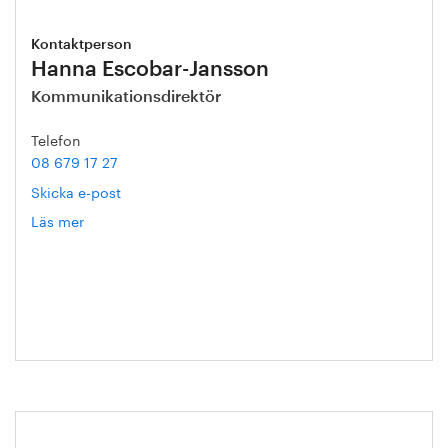
Kontaktperson
Hanna Escobar-Jansson
Kommunikationsdirektör
Telefon
08 679 17 27
Skicka e-post
Läs mer
om
Hanna
Escobar-
Jansson
Dags att anmäla sig till Ståldagen