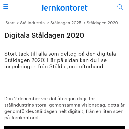
Sök
Stålindustrin
Start
Stålindustrin
Ståldagen 2025
Ståldagen 2020
Digitala Ståldagen 2020
Vision 2050
Forskning/utbildning
Stort tack till alla som deltog på den digitala
Ståldagen 2020! Här på sidan kan du i se
Energi/miljö
inspelningen från Ståldagen i efterhand.
Vi tycker
Publicerat
Den 2 december var det återigen dags för
stålindustrins stora, gemensamma visionsdag, detta år
Bildbank
genomfördes Ståldagen helt digitalt, från en liten scen
på Jernkontoret.
Om oss