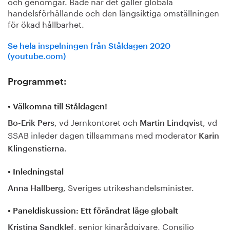
och genomgår. Både när det gäller globala
handelsförhållande och den långsiktiga omställningen
för ökad hållbarhet.
Se hela inspelningen från Ståldagen 2020
(youtube.com)
Programmet:
• Välkomna till Ståldagen!
, vd Jernkontoret och
, vd
Bo-Erik Pers
Martin Lindqvist
SSAB inleder dagen tillsammans med moderator
Karin
.
Klingenstierna
• Inledningstal
, Sveriges utrikeshandelsminister.
Anna Hallberg
• Paneldiskussion: Ett förändrat läge globalt
, senior kinarådgivare, Consilio
Kristina Sandklef