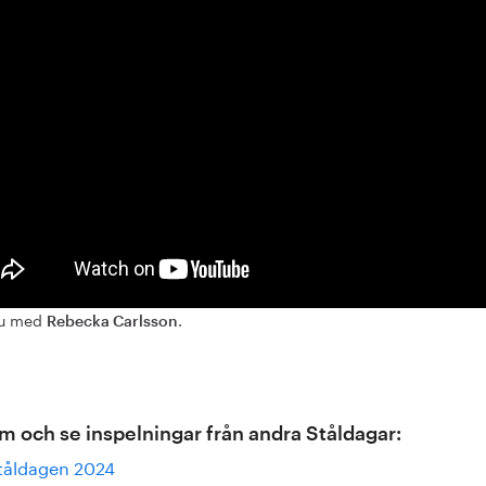
ju med
.
Rebecka Carlsson
m och se inspelningar från andra Ståldagar:
tåldagen 2024