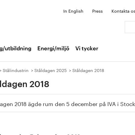
In English
Press
Kontakta o
Sök:
g/utbildning
Energi/miljö
Vi tycker
Stålindustrin
Ståldagen 2025
Ståldagen 2018
ldagen 2018
dagen 2018 ägde rum den 5 december på IVA i Stoc