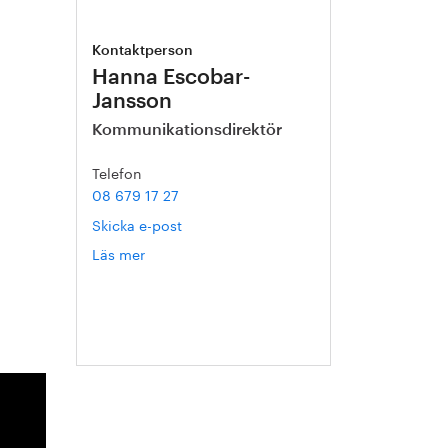
Kontaktperson
Hanna Escobar-
,
Jansson
Kommunikationsdirektör
Telefon
08 679 17 27
Skicka e-post
Läs mer
om
Hanna
Escobar-
Jansson