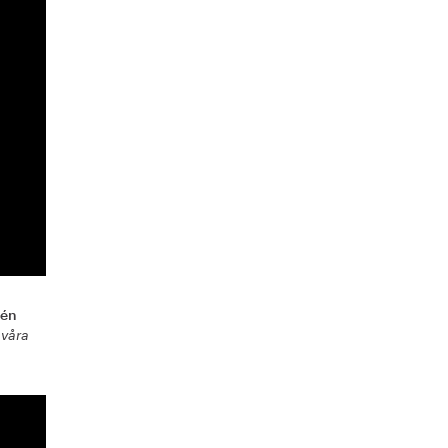
lén
 våra