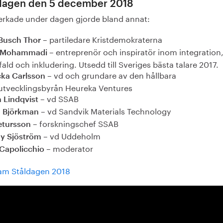
dagen den 5 december 2018
rkade under dagen gjorde bland annat:
– partiledare Kristdemokraterna
Busch Thor
– entreprenör och inspiratör inom integration
d Mohammadi
ld och inkludering. Utsedd till Sveriges bästa talare 2017.
– vd och grundare av den hållbara
ka Carlsson
sutvecklingsbyrån Heureka Ventures
– vd SSAB
n Lindqvist
– vd Sandvik Materials Technology
 Björkman
– forskningschef SSAB
etursson
– vd Uddeholm
y Sjöström
– moderator
 Capolicchio
am Ståldagen 2018