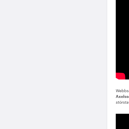
Webbsä
Axelss
störst