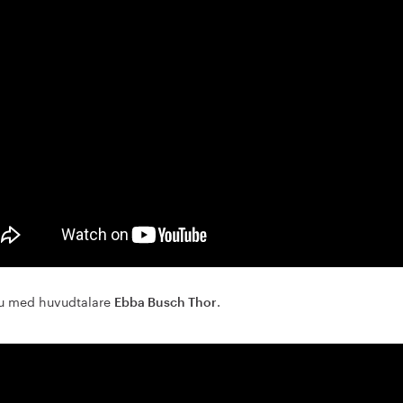
ju med huvudtalare
.
Ebba Busch Thor