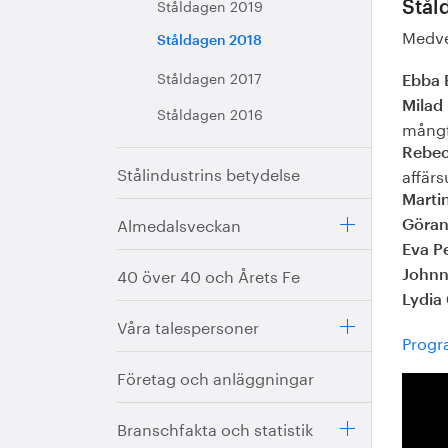
Ståldagen 2019
Stål
Medve
Ståldagen 2018
Ståldagen 2017
Ebba 
Mila
Ståldagen 2016
mångfa
Rebec
Stålindustrins betydelse
affär
Marti
Almedalsveckan
Göran
Eva P
40 över 40 och Årets Fe
Johnn
Lydia
Våra talespersoner
Progr
Företag och anläggningar
Branschfakta och statistik