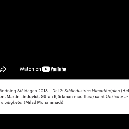
ndning Ståldagen 2018 – Del 2:
(
Stålindustrins klimatfärdplan
He
med flera) samt
on, Martin Lindqvist, Göran Björkman
Olikheter är
(
).
a möjligheter
Milad Mohammadi