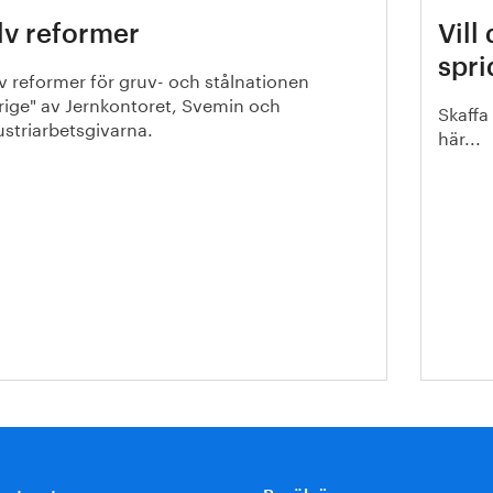
lv reformer
Vill
spri
lv reformer för gruv- och stålnationen
rige" av Jernkontoret, Svemin och
Skaffa
ustriarbetsgivarna.
här...