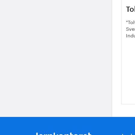
To
"To
Sve
Ind