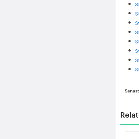
S
S
S
S
S
S
S
S
Senas
Relat