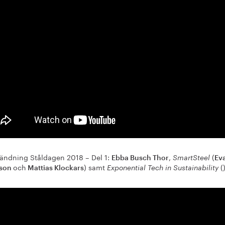
ndning Ståldagen 2018 – Del 1:
,
(
Ebba Busch Thor
SmartSteel
Ev
och
) samt
(
sson
Mattias Klockars
Exponential Tech in Sustainability