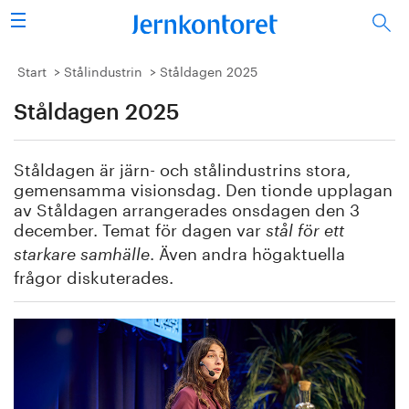
Sök
Stålindustrin
Start
Stålindustrin
Ståldagen 2025
Ståldagen 2025
Vision 2050
Forskning/utbildning
Ståldagen är järn- och stålindustrins stora,
gemensamma visionsdag. Den tionde upplagan
Energi/miljö
av Ståldagen arrangerades onsdagen den 3
december. Temat för dagen var
stål för ett
. Även andra högaktuella
Vi tycker
starkare samhälle
frågor diskuterades.
Publicerat
Bildbank
Om oss