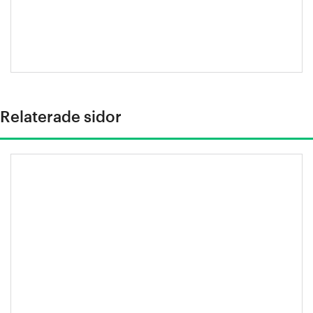
Escobar-
Jansson
Relaterade sidor
Stålindustrins klimatfärdplan