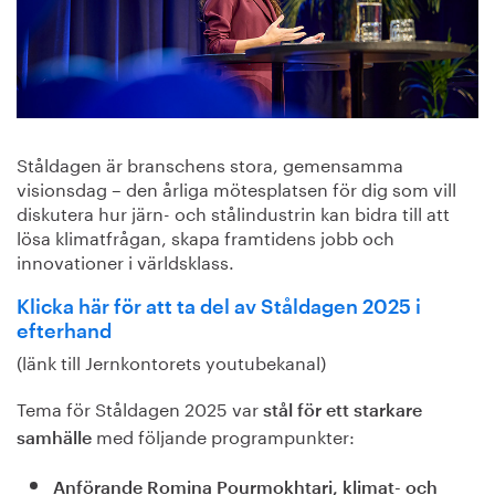
Ståldagen är branschens stora, gemensamma
visionsdag – den årliga mötesplatsen för dig som vill
diskutera hur järn- och stålindustrin kan bidra till att
lösa klimatfrågan, skapa framtidens jobb och
innovationer i världsklass.
Klicka här för att ta del av Ståldagen 2025 i
efterhand
(länk till Jernkontorets youtubekanal)
Tema för Ståldagen 2025 var
stål för ett starkare
med följande programpunkter:
samhälle
Anförande Romina Pourmokhtari, klimat- och