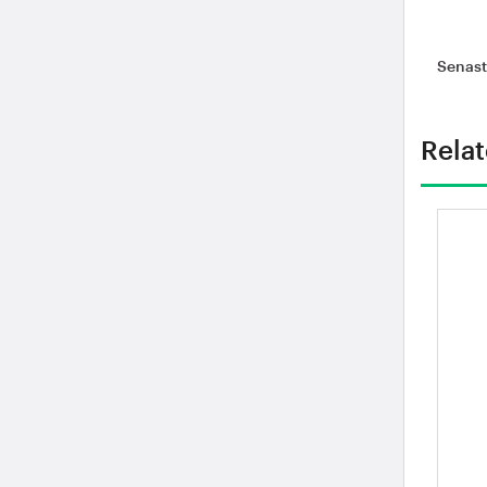
Senas
Relat
St
oc
st
ti