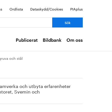
ss
Ordlista
Dataskydd/Cookies
PIAplus
Publicerat
Bildbank
Om oss
gruva och stål
t samverka och utbyta erfarenheter
ontoret, Svemin och