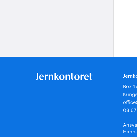
Jernk
Box 1
Kungs
offic
08 67
Ansva
Hanna