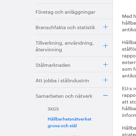
Företag och anläggningar
Med h
hållba
Branschfakta och statistik
antiko
Hållb
Tillverkning, användning,
stålf
återvinning
rappor
extern
Stålmarknaden
som f
antik
Att jobba i stålindustrin
EU:s 
rappo
Samarbeten och nätverk
att st
hållb
SKGS
infor
Hållbarhetsnätverket
Hållba
gruva och stål
strate