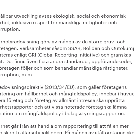
ållbar utveckling avses ekologisk, social och ekonomisk
rhet, inklusive respekt för mänskliga rättigheter och
rruption.
arhetsredovisning görs av många av de större gruv- och
öretagen. Verksamheter såsom SSAB, Boliden och Outokum
teras enligt GRI (Global Reporting Initiative) och granskas
t. Det finns även flera andra standarder, uppförandekoder, 
öretagen följer och som behandlar mänskliga rättigheter,
orruption, m.m.
redovisningsdirektiv (2013/34/EU), som gäller företagens
rtering om hållbarhet och mångfaldspolicy, innebär i huvu
ora företag och företag av allmänt intresse ska upprätta
arhetsrapporter och att vissa noterade företag ska lämna
mation om mångfaldspolicy i bolagsstyrningsrapporten.
rhet går från att handla om rapportering till att få en mer
gisk roll i affärsutvecklingen. På många av stålföretagen ske