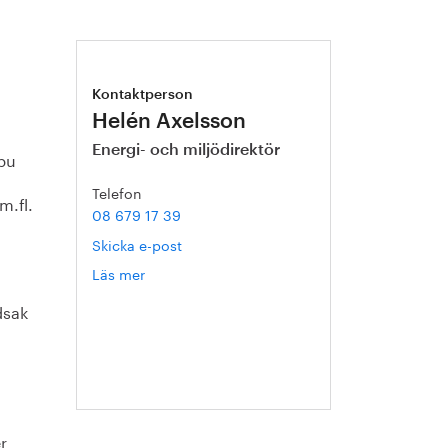
Kontaktperson
Helén Axelsson
Energi- och miljödirektör
pu
Telefon
m.fl.
08 679 17 39
Skicka e-post
Läs mer
om
Helén
dsak
Axelsson
r