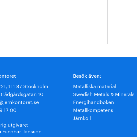
ontoret
Besök även:
721, 111 87 Stockholm
Metalliska material
trädgårdsgatan 10
Swedish Metals & Minerals
e@jernkontoret.se
Energihandboken
9 17 00
Metallkompetens
Järnkoll
rig utgivare:
 Escobar-Jansson