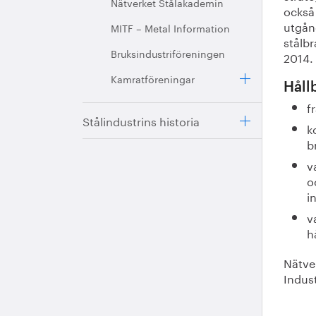
Nätverket Stålakademin
också 
utgån
MITF – Metal Information
stålb
Bruksindustriföreningen
2014.
Kamratföreningar
Hållb
f
Stålindustrins historia
k
b
v
o
i
v
h
Nätve
Indus