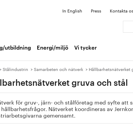
In English
Press
Kontakta o
Sök:
g/utbildning
Energi/miljö
Vi tycker
Stålindustrin
Samarbeten och nätverk
Hållbarhetsnätverket 
lbarhetsnätverket gruva och stål
ätverk för gruv-, järn- och stålföretag med syfte at
 hållbarhetsfrågor. Nätverket koordineras av Jernk
striarbetsgivarna gemensamt.