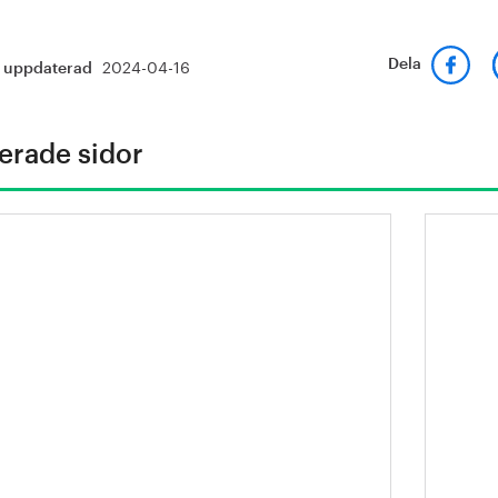
2024-04-16
Dela
t uppdaterad
erade sidor
ålindustrin skapar hållbarhet
Milj
h strävar efter att bli en ännu
for
arkare aktör i omvandlingen
ll det hållbara samhället