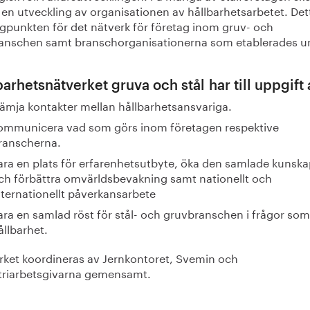
en utveckling av organisationen av hållbarhetsarbetet. Det
gpunkten för det nätverk för företag inom gruv- och
ranschen samt branschorganisationerna som etablerades u
arhetsnätverket gruva och stål har till uppgift a
rämja kontakter mellan hållbarhetsansvariga.
ommunicera vad som görs inom företagen respektive
ranscherna.
ara en plats för erfarenhetsutbyte, öka den samlade kunsk
ch förbättra omvärldsbevakning samt nationellt och
nternationellt påverkansarbete
ara en samlad röst för stål- och gruvbranschen i frågor som
ållbarhet.
rket koordineras av Jernkontoret, Svemin och
triarbetsgivarna gemensamt.