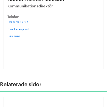
Kommunikationsdirektör
Telefon
08 679 17 27
Skicka e-post
Läs mer
om
Hanna
Escobar-
Jansson
Relaterade sidor
Kompetensfärdplan: Kraftsamling