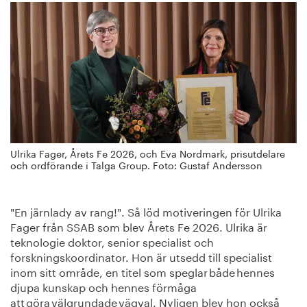
Ulrika Fager, Årets Fe 2026, och Eva Nordmark, prisutdelare
och ordförande i Talga Group. Foto: Gustaf Andersson
"En järnlady av rang!". Så löd motiveringen för Ulrika
Fager från SSAB som blev Årets Fe 2026. Ulrika är
teknologie doktor, senior specialist och
forskningskoordinator. Hon är utsedd till specialist
inom sitt område, en titel som speglar både hennes
djupa kunskap och hennes förmåga
att göra välgrundade vägval. Nyligen blev hon också