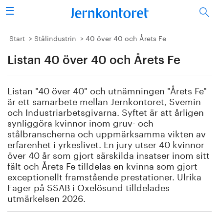
Sök
Stålindustrin
Start
Stålindustrin
40 över 40 och Årets Fe
Listan 40 över 40 och Årets Fe
Vision 2050
Forskning/utbildning
Listan "40 över 40" och utnämningen "Årets Fe"
är ett samarbete mellan Jernkontoret, Svemin
Energi/miljö
och Industriarbetsgivarna. Syftet är att årligen
synliggöra kvinnor inom gruv- och
stålbranscherna och uppmärksamma vikten av
Vi tycker
erfarenhet i yrkeslivet. En jury utser 40 kvinnor
över 40 år som gjort särskilda insatser inom sitt
Publicerat
fält och Årets Fe tilldelas en kvinna som gjort
exceptionellt framstående prestationer. Ulrika
Bildbank
Fager på SSAB i Oxelösund tilldelades
utmärkelsen 2026.
Om oss