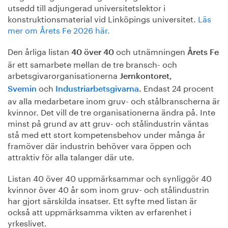
utsedd till adjungerad universitetslektor i
konstruktionsmaterial vid Linköpings universitet.
Läs
mer om Årets Fe 2026 här.
Den årliga listan
och utnämningen
40 över 40
Årets Fe
är ett samarbete mellan de tre bransch- och
arbetsgivarorganisationerna
Jernkontoret,
och
Endast 24 procent
Svemin
Industriarbetsgivarna
.
av alla medarbetare inom gruv- och stålbranscherna är
kvinnor. Det vill de tre organisationerna ändra på. Inte
minst på grund av att gruv- och stålindustrin väntas
stå med ett stort kompetensbehov under många år
framöver där industrin behöver vara öppen och
attraktiv för alla talanger där ute.
Listan 40 över 40 uppmärksammar och synliggör 40
kvinnor över 40 år som inom gruv- och stålindustrin
har gjort särskilda insatser. Ett syfte med listan är
också att uppmärksamma vikten av erfarenhet i
yrkeslivet.