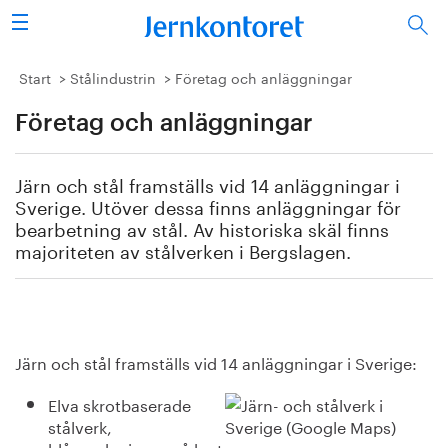
Sök
Stålindustrin
Start
Stålindustrin
Företag och anläggningar
Företag och anläggningar
Vision 2050
Forskning/utbildning
Järn och stål framställs vid 14 anläggningar i
Sverige. Utöver dessa finns anläggningar för
Energi/miljö
bearbetning av stål. Av historiska skäl finns
majoriteten av stålverken i Bergslagen.
Vi tycker
Publicerat
Järn och stål framställs vid 14 anläggningar i Sverige:
Bildbank
Elva skrotbaserade
Om oss
stålverk,
blå markeringar på kartan.