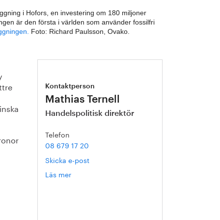
ggning i Hofors, en investering om 180 miljoner
ingen är den första i världen som använder fossilfri
ggningen.
Foto: Richard Paulsson, Ovako.
y
ttre
Kontaktperson
Mathias Ternell
inska
Handelspolitisk direktör
Telefon
ronor
08 679 17 20
Skicka e-post
Läs mer
om
Mathias
Ternell