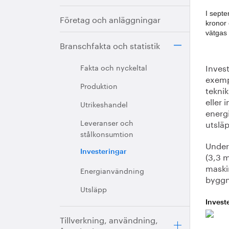
I septe
Företag och anläggningar
kronor 
vätgas 
Branschfakta och statistik
Invest
Fakta och nyckeltal
exempe
Produktion
teknik
eller 
Utrikeshandel
energ
Leveranser och
utslä
stålkonsumtion
Under
Investeringar
(3,3 m
maski
Energianvändning
byggn
Utsläpp
Investe
Tillverkning, användning,