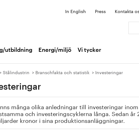
In English
Press
Kontakta o
Sök:
g/utbildning
Energi/miljö
Vi tycker
Stålindustrin
Branschfakta och statistik
Investeringar
esteringar
inns många olika anledningar till investeringar inom
stsamma och investeringscyklerna långa. Sedan år 2
ljarder kronor i sina produktionsanläggningar.