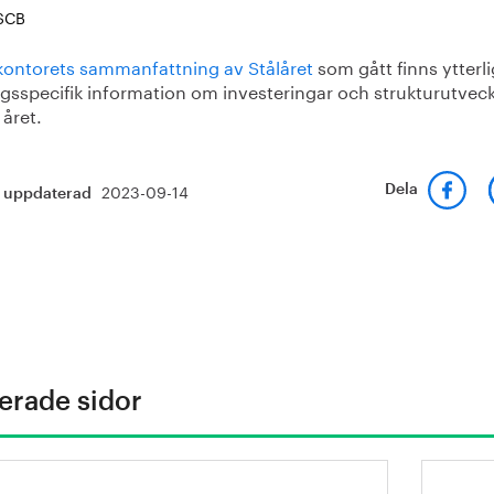
 SCB
kontorets sammanfattning av Stålåret
som gått finns ytterli
agsspecifik information om investeringar och strukturutveck
året.
2023-09-14
Dela
t uppdaterad
erade sidor