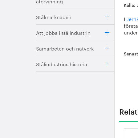
återvinning
Källa:
Stålmarknaden
I
Jern
föret
under 
Att jobba i stålindustrin
Samarbeten och nätverk
Senas
Stålindustrins historia
Relat