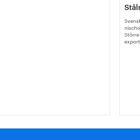
ålåret 2025 – en kort
Stå
ersikt. Sammanfattning från
rnkontoret
Svensk
nischo
Större 
export