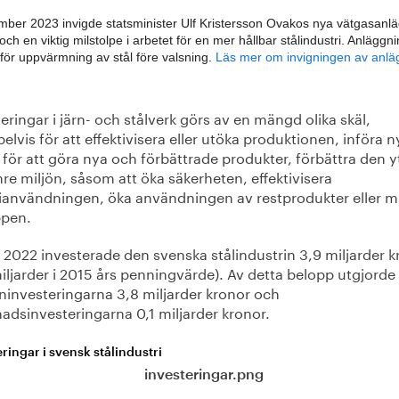
mber 2023 invigde statsminister Ulf Kristersson Ovakos nya vätgasanlä
och en viktig milstolpe i arbetet för en mer hållbar stålindustri. Anläggn
för uppvärmning av stål före valsning.
Läs mer om invigningen av anlä
eringar i järn- och stålverk görs av en mängd olika skäl,
lvis för att effektivisera eller utöka produktionen, införa n
 för att göra nya och förbättrade produkter, förbättra den y
inre miljön, såsom att öka säkerheten, effektivisera
ianvändningen, öka användningen av restprodukter eller m
ppen.
 2022 investerade den svenska stålindustrin 3,9 miljarder k
iljarder i 2015 års penningvärde). Av detta belopp utgjorde
ninvesteringarna 3,8 miljarder kronor och
adsinvesteringarna 0,1 miljarder kronor.
ringar i svensk stålindustri