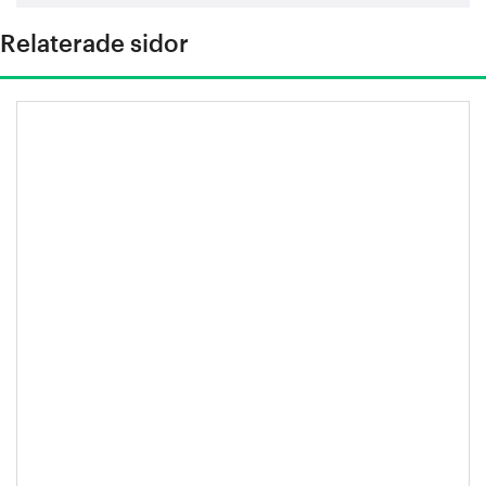
Relaterade sidor
Stålåret 2025 – en kort översikt.
Sammanfattning från Jernkontoret