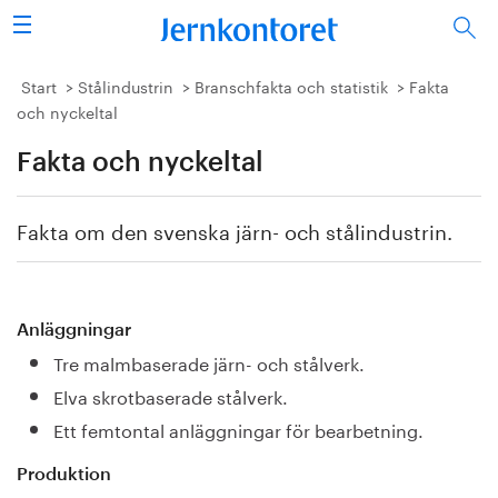
Sök
Stålindustrin
Start
Stålindustrin
Branschfakta och statistik
Fakta
och nyckeltal
Vision 2050
Fakta och nyckeltal
Forskning/utbildning
Fakta om den svenska järn- och stålindustrin.
Energi/miljö
Vi tycker
Anläggningar
Publicerat
Tre malmbaserade järn- och stålverk.
Elva skrotbaserade stålverk.
Bildbank
Ett femtontal anläggningar för bearbetning.
Om oss
Produktion