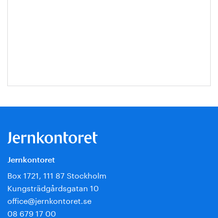
Jernkontoret
Box 1721, 111 87 Stockholm
Kungsträdgårdsgatan 10
office@jernkontoret.se
08 679 17 00