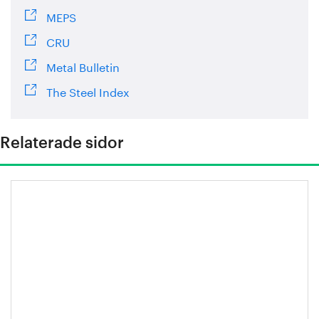
MEPS
CRU
Metal Bulletin
The Steel Index
Relaterade sidor
Stålåret 2025 – en kort översikt.
Sammanfattning från Jernkontoret