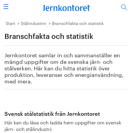
Sök
Stålindustrin
Start
Stålindustrin
Branschfakta och statistik
Branschfakta och statistik
Vision 2050
Forskning/utbildning
Jernkontoret samlar in och sammanställer en
mängd uppgifter om de svenska järn- och
Energi/miljö
stålverken. Här kan du hitta statistik över
produktion, leveranser och energianvändning,
med mera.
Vi tycker
Publicerat
Bildbank
Svensk stålstatistik från Jernkontoret
Här kan du läsa och ladda hem uppgifter om svensk
Om oss
järn- och stålindustri: