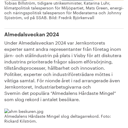
Tobias Billström, tidigare utrikesminister, Katarina Luhr,
klimatpolitisk talesperson för Miljöpartiet, Mats Green, energi-
och näringspolitisk talesperson för Moderaterna och Johnny
Sjöström, vd på SSAB. Bild: Fredrik Björkenvall
Almedalsveckan 2024
Under Almedalsveckan 2024 var Jernkontorets
experter
samt andra representanter från företag inom
järn- och stålindustrin på plats i Visby för att diskutera
industrins prioriterade frågor såsom elförsörjning,
tillståndsprocesser, hållbarhet och innovation.
Politiker, experter och industriföreträdare möttes i
viktiga samtal. För nionde året i rad arrangerade även
Jernkontoret, Industriarbetsgivarna och
Svemin
det
populära “
Almedalens
H
årdaste
M
ingel
”
som slog rekord i antalet besökare.
Almedalens Hårdaste Mingel slog deltagarrekord. Foto:
Rickard Kilström.