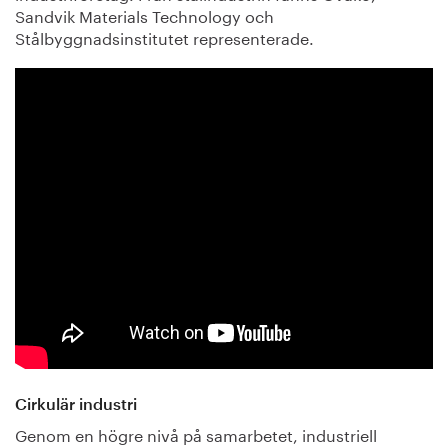
Sandvik Materials Technology och
Stålbyggnadsinstitutet representerade.
Cirkulär industri
Genom en högre nivå på samarbetet, industriell