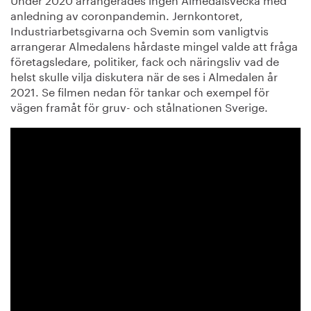
anledning av coronpandemin. Jernkontoret,
Industriarbetsgivarna och Svemin som vanligtvis
arrangerar Almedalens hårdaste mingel valde att fråga
företagsledare, politiker, fack och näringsliv vad de
helst skulle vilja diskutera när de ses i Almedalen år
2021. Se filmen nedan för tankar och exempel för
vägen framåt för gruv- och stålnationen Sverige.