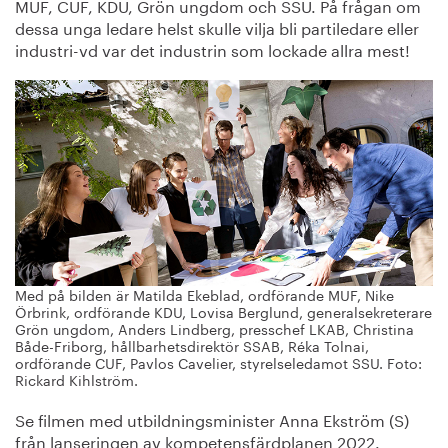
MUF, CUF, KDU, Grön ungdom och SSU. På frågan om
dessa unga ledare helst skulle vilja bli partiledare eller
industri-vd var det industrin som lockade allra mest!
Med på bilden är Matilda Ekeblad, ordförande MUF, Nike
Örbrink, ordförande KDU, Lovisa Berglund, generalsekreterare
Grön ungdom, Anders Lindberg, presschef LKAB, Christina
Både-Friborg, hållbarhetsdirektör SSAB, Réka Tolnai,
ordförande CUF, Pavlos Cavelier, styrelseledamot SSU. Foto:
Rickard Kihlström.
Se filmen med utbildningsminister Anna Ekström (S)
från lanseringen av kompetensfärdplanen 2022.