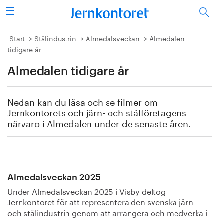
Sök
Stålindustrin
Start
Stålindustrin
Almedalsveckan
Almedalen
tidigare år
Vision 2050
Almedalen tidigare år
Forskning/utbildning
Nedan kan du läsa och se filmer om
Energi/miljö
Jernkontorets och järn- och stålföretagens
närvaro i Almedalen under de senaste åren.
Vi tycker
Publicerat
Almedalsveckan 2025
Bildbank
Under Almedalsveckan 2025 i Visby deltog
Jernkontoret för att representera den svenska järn-
Om oss
och stålindustrin genom att arrangera och medverka i