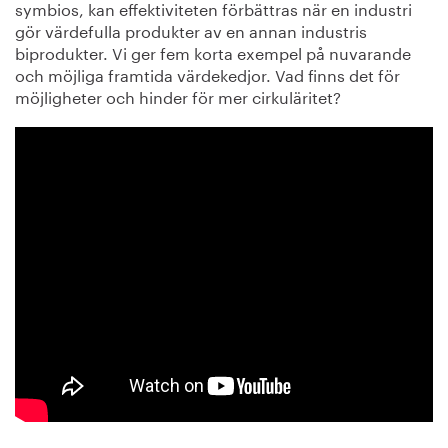
symbios, kan effektiviteten förbättras när en industri
gör värdefulla produkter av en annan industris
biprodukter. Vi ger fem korta exempel på nuvarande
och möjliga framtida värdekedjor. Vad finns det för
möjligheter och hinder för mer cirkuläritet?