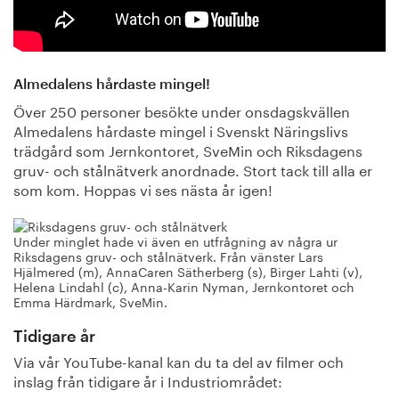
Almedalens hårdaste mingel!
Över 250 personer besökte under onsdagskvällen
Almedalens hårdaste mingel i Svenskt Näringslivs
trädgård som Jernkontoret, SveMin och Riksdagens
gruv- och stålnätverk anordnade. Stort tack till alla er
som kom. Hoppas vi ses nästa år igen!
Under minglet hade vi även en utfrågning av några ur
Riksdagens gruv- och stålnätverk. Från vänster Lars
Hjälmered (m), AnnaCaren Sätherberg (s), Birger Lahti (v),
Helena Lindahl (c), Anna-Karin Nyman, Jernkontoret och
Emma Härdmark, SveMin.
Tidigare år
Via vår YouTube-kanal kan du ta del av filmer och
inslag från tidigare år i Industriområdet: