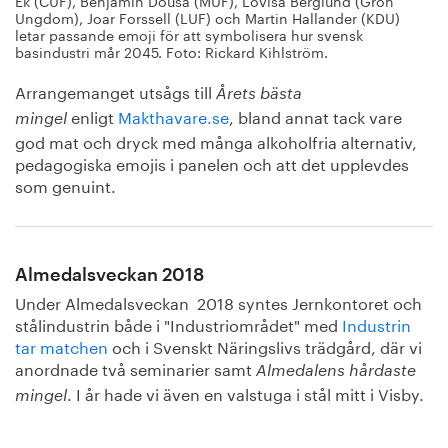
Ek (CUF), Benjamin Dousa (MUF), Lovisa Berglund (Grön
Ungdom), Joar Forssell (LUF) och Martin Hallander (KDU)
letar passande emoji för att symbolisera hur svensk
basindustri mår 2045. Foto: Rickard Kihlström.
Arrangemanget utsågs till
Årets bästa
enligt
Makthavare.se
, bland annat tack vare
mingel
god mat och dryck med många alkoholfria alternativ,
pedagogiska emojis i panelen och att det upplevdes
som genuint.
Almedalsveckan 2018
Under Almedalsveckan 2018 syntes Jernkontoret och
stålindustrin både i "Industriområdet" med
Industrin
tar matchen
och i Svenskt Näringslivs trädgård, där vi
anordnade två seminarier samt
Almedalens hårdaste
. I år hade vi även en valstuga i stål mitt i Visby.
mingel