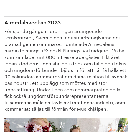
Almedalsveckan 2023
För sjunde gången i ordningen arrangerade
Jernkontoret, Svemin och Industriarbetsgivarna det
branschgemensamma och omtalade Almedalens
hårdaste mingel i Svenskt Näringslivs trädgård i Visby
som samlade runt 600 intresserade gäster. Likt året
innan stod gruv- och stålindustrins omställning i fokus
och ungdomsförbunden bjöds in för att i år få hålla ett
90 sekunders sommarprat om deras relation till svensk
basindustri, ett upplägg som möttes med stor
uppskattning. Under tiden som sommarpraten hölls
fick också ungdomsförbundsrepresentanterna
tillsammans måla en tavla av framtidens industri, som
kommer att säljas till förmån för Musikhjälpen.