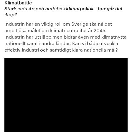
Klimatbattle
Stark industri och ambitiös klimatpolitik - hur går det
ihop?
Industrin har en viktig roll om Sverige ska nå det
ambitiösa målet om klimatneutralitet år 2045.
Industrin har utsläpp men bidrar även med klimatnytta
nationellt samt i andra länder. Kan vi både utveckla
effektiv industri och samtidigt klara nationella mål?