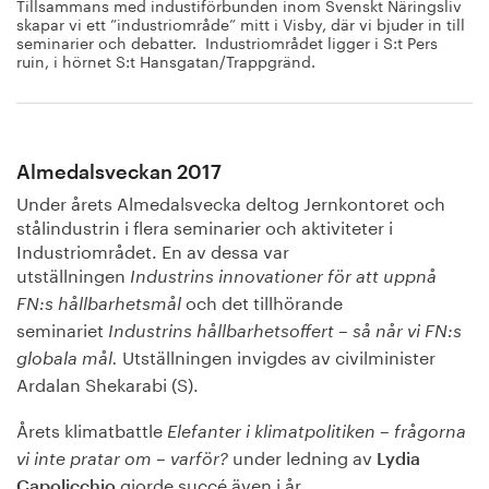
Tillsammans med industiförbunden inom Svenskt Näringsliv
skapar vi ett ”industriområde” mitt i Visby, där vi bjuder in till
seminarier och debatter. Industriområdet ligger i S:t Pers
ruin, i hörnet S:t Hansgatan/Trappgränd.
Almedalsveckan 2017
Under årets Almedalsvecka deltog Jernkontoret och
stålindustrin i flera seminarier och aktiviteter i
Industriområdet. En av dessa var
utställningen
Industrins innovationer för att uppnå
och det tillhörande
FN:s hållbarhetsmål
seminariet
Industrins hållbarhetsoffert – så når vi FN:s
Utställningen invigdes av civilminister
globala mål.
Ardalan Shekarabi (S).
Årets klimatbattle
Elefanter i klimatpolitiken – frågorna
under ledning av
vi inte pratar om – varför?
Lydia
gjorde succé även i år.
Capolicchio