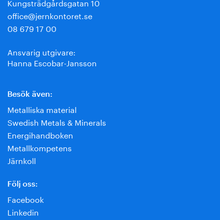
Kungsträdgårdsgatan 10
office@jernkontoret.se
08 679 17 00
Ansvarig utgivare:
Hanna Escobar-Jansson
Besök även:
Metalliska material
Swedish Metals & Minerals
Energihandboken
Metallkompetens
Järnkoll
Följ oss:
Facebook
Linkedin